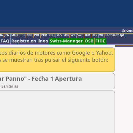
Servert
TA
JPN
MKD
LTU
NED
POL
POR
ROU
RUS
SRB
SVK
SWE
TUR
UKR
VIE
FontSize:11pt
FAQ
Registro en línea
Swiss-Manager
ÖSB
FIDE
aneos diarios de motores como Google o Yahoo,
 se muestran tras pulsar el siguiente botón:
ar Panno" - Fecha 1 Apertura
 Sanitarias