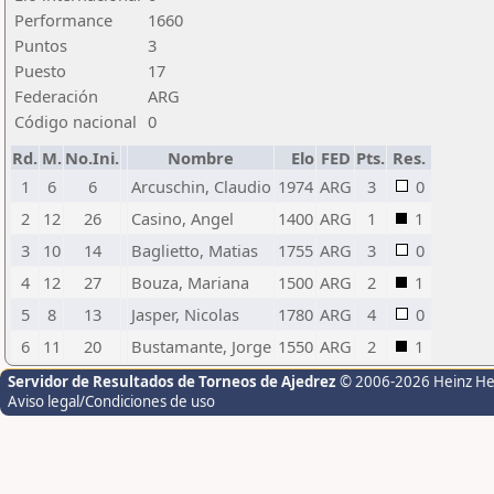
Performance
1660
Puntos
3
Puesto
17
Federación
ARG
Código nacional
0
Rd.
M.
No.Ini.
Nombre
Elo
FED
Pts.
Res.
1
6
6
Arcuschin, Claudio
1974
ARG
3
0
2
12
26
Casino, Angel
1400
ARG
1
1
3
10
14
Baglietto, Matias
1755
ARG
3
0
4
12
27
Bouza, Mariana
1500
ARG
2
1
5
8
13
Jasper, Nicolas
1780
ARG
4
0
6
11
20
Bustamante, Jorge
1550
ARG
2
1
Servidor de Resultados de Torneos de Ajedrez
© 2006-2026 Heinz H
Aviso legal/Condiciones de uso