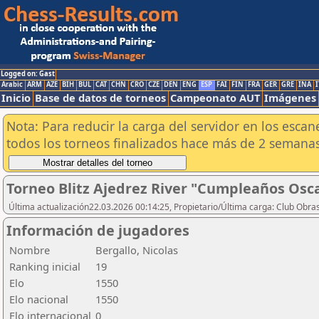
Logged on: Gast
Arabic
ARM
AZE
BIH
BUL
CAT
CHN
CRO
CZE
DEN
ENG
ESP
FAI
FIN
FRA
GER
GRE
INA
I
Inicio
Base de datos de torneos
Campeonato AUT
Imágenes
Nota: Para reducir la carga del servidor en los esc
todos los torneos finalizados hace más de 2 semanas
Torneo Blitz Ajedrez River "Cumpleaños Osc
Última actualización22.03.2026 00:14:25, Propietario/Última carga: Club Obras
Información de jugadores
Nombre
Bergallo, Nicolas
Ranking inicial
19
Elo
1550
Elo nacional
1550
Elo internacional
0