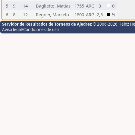
5
9
14
Baglietto, Matias
1755
ARG
3
0
6
8
12
Regner, Marcelo
1800
ARG
2,5
½
Servidor de Resultados de Torneos de Ajedrez
© 2006-2026 Heinz H
Aviso legal/Condiciones de uso