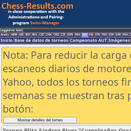
Logged on: Gast
Arabic
ARM
AZE
BIH
BUL
CAT
CHN
CRO
CZE
DEN
ENG
ESP
FAI
FIN
FRA
GER
GRE
INA
I
Inicio
Base de datos de torneos
Campeonato AUT
Imágenes
Nota: Para reducir la carga 
escaneos diarios de motor
Yahoo, todos los torneos f
semanas se muestran tras p
botón:
Torneo Blitz Ajedrez River "Cumpleaños Osc