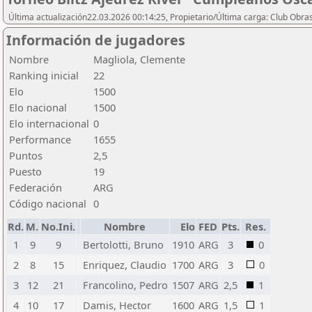
Última actualización22.03.2026 00:14:25, Propietario/Última carga: Club Obras
Información de jugadores
Nombre
Magliola, Clemente
Ranking inicial
22
Elo
1500
Elo nacional
1500
Elo internacional
0
Performance
1655
Puntos
2,5
Puesto
19
Federación
ARG
Código nacional
0
Rd.
M.
No.Ini.
Nombre
Elo
FED
Pts.
Res.
1
9
9
Bertolotti, Bruno
1910
ARG
3
0
2
8
15
Enriquez, Claudio
1700
ARG
3
0
3
12
21
Francolino, Pedro
1507
ARG
2,5
1
4
10
17
Damis, Hector
1600
ARG
1,5
1