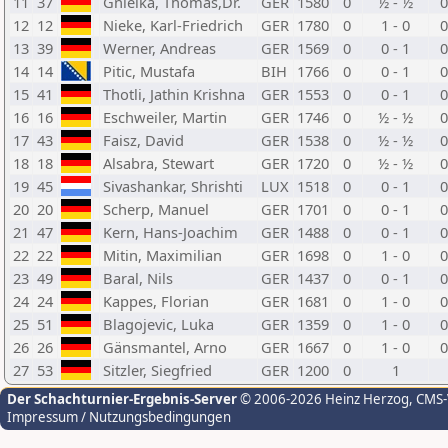
11
37
Gnielka, Thomas,Dr.
GER
1580
0
½ - ½
12
12
Nieke, Karl-Friedrich
GER
1780
0
1 - 0
13
39
Werner, Andreas
GER
1569
0
0 - 1
14
14
Pitic, Mustafa
BIH
1766
0
0 - 1
15
41
Thotli, Jathin Krishna
GER
1553
0
0 - 1
16
16
Eschweiler, Martin
GER
1746
0
½ - ½
17
43
Faisz, David
GER
1538
0
½ - ½
18
18
Alsabra, Stewart
GER
1720
0
½ - ½
19
45
Sivashankar, Shrishti
LUX
1518
0
0 - 1
20
20
Scherp, Manuel
GER
1701
0
0 - 1
21
47
Kern, Hans-Joachim
GER
1488
0
0 - 1
22
22
Mitin, Maximilian
GER
1698
0
1 - 0
23
49
Baral, Nils
GER
1437
0
0 - 1
24
24
Kappes, Florian
GER
1681
0
1 - 0
25
51
Blagojevic, Luka
GER
1359
0
1 - 0
26
26
Gänsmantel, Arno
GER
1667
0
1 - 0
27
53
Sitzler, Siegfried
GER
1200
0
1
Der Schachturnier-Ergebnis-Server
© 2006-2026 Heinz Herzog
, CMS
Impressum / Nutzungsbedingungen