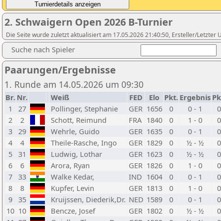
2. Schwaigern Open 2026 B-Turnier
Die Seite wurde zuletzt aktualisiert am 17.05.2026 21:40:50, Ersteller/Letzte
Suche nach Spieler
Paarungen/Ergebnisse
1. Runde am 14.05.2026 um 09:30
Br.
Nr.
Weiß
FED
Elo
Pkt.
Ergebnis
Pk
1
27
Pollinger, Stephanie
GER
1656
0
0 - 1
2
2
Schott, Reimund
FRA
1840
0
1 - 0
3
29
Wehrle, Guido
GER
1635
0
0 - 1
4
4
Theile-Rasche, Ingo
GER
1829
0
½ - ½
5
31
Ludwig, Lothar
GER
1623
0
½ - ½
6
6
Arora, Ryan
GER
1826
0
1 - 0
7
33
Walke Kedar,
IND
1604
0
0 - 1
8
8
Kupfer, Levin
GER
1813
0
1 - 0
9
35
Kruijssen, Diederik,Dr.
NED
1589
0
0 - 1
10
10
Bencze, Josef
GER
1802
0
½ - ½