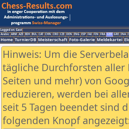
Logged on: Gast
Arabic
ARM
AZE
BIH
BUL
CAT
CHN
CRO
CZE
DEN
ENG
ESP
FAI
FIN
FRA
GER
GRE
INA
I
Home
TurnierDB
Meisterschaft
Foto-Galerie
Meldekartei
El
Hinweis: Um die Serverbel
tägliche Durchforsten aller 
Seiten und mehr) von Goog
reduzieren, werden bei alle
seit 5 Tagen beendet sind d
folgenden Knopf angezeigt