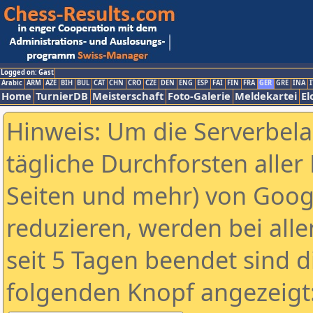
Logged on: Gast
Arabic
ARM
AZE
BIH
BUL
CAT
CHN
CRO
CZE
DEN
ENG
ESP
FAI
FIN
FRA
GER
GRE
INA
I
Home
TurnierDB
Meisterschaft
Foto-Galerie
Meldekartei
El
Hinweis: Um die Serverbel
tägliche Durchforsten aller 
Seiten und mehr) von Goog
reduzieren, werden bei alle
seit 5 Tagen beendet sind d
folgenden Knopf angezeigt