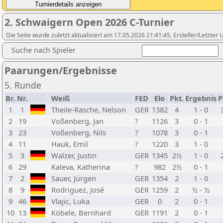
2. Schwaigern Open 2026 C-Turnier
Die Seite wurde zuletzt aktualisiert am 17.05.2026 21:41:45, Ersteller/Letzte
Suche nach Spieler
Paarungen/Ergebnisse
5. Runde
Br.
Nr.
Weiß
FED
Elo
Pkt.
Ergebnis
P
1
1
Theile-Rasche, Nelson
GER
1382
4
1 - 0
2
19
Voßenberg, Jan
?
1126
3
0 - 1
3
23
Voßenberg, Nils
?
1078
3
0 - 1
4
11
Hauk, Emil
?
1220
3
1 - 0
5
3
Walzer, Justin
GER
1345
2½
1 - 0
6
29
Kaleva, Katherina
?
982
2½
0 - 1
7
2
Sauer, Jürgen
GER
1354
2
1 - 0
8
9
Rodriguez, José
GER
1259
2
½ - ½
9
46
Vlajic, Luka
GER
0
2
0 - 1
10
13
Köbele, Bernhard
GER
1191
2
0 - 1