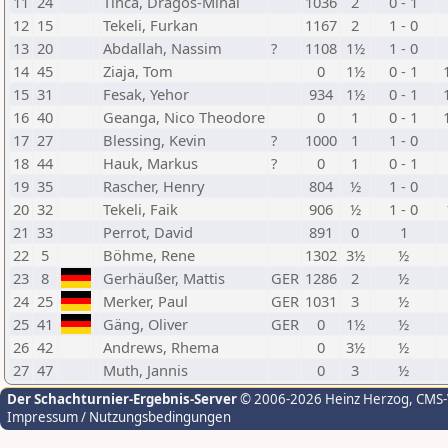
11
24
Tinca, Dragos-Mihai
1036
2
0 - 1
12
15
Tekeli, Furkan
1167
2
1 - 0
13
20
Abdallah, Nassim
?
1108
1½
1 - 0
14
45
Ziaja, Tom
0
1½
0 - 1
15
31
Fesak, Yehor
934
1½
0 - 1
16
40
Geanga, Nico Theodore
0
1
0 - 1
17
27
Blessing, Kevin
?
1000
1
1 - 0
18
44
Hauk, Markus
?
0
1
0 - 1
19
35
Rascher, Henry
804
½
1 - 0
20
32
Tekeli, Faik
906
½
1 - 0
21
33
Perrot, David
891
0
1
22
5
Böhme, Rene
1302
3½
½
23
8
Gerhäußer, Mattis
GER
1286
2
½
24
25
Merker, Paul
GER
1031
3
½
25
41
Gäng, Oliver
GER
0
1½
½
26
42
Andrews, Rhema
0
3½
½
27
47
Muth, Jannis
0
3
½
Der Schachturnier-Ergebnis-Server
© 2006-2026 Heinz Herzog
, CMS
Impressum / Nutzungsbedingungen