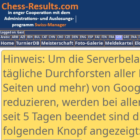
Logged on: Gast
Arabic
ARM
AZE
BIH
BUL
CAT
CHN
CRO
CZE
DEN
ENG
ESP
FAI
FIN
FRA
GER
GRE
INA
I
Home
TurnierDB
Meisterschaft
Foto-Galerie
Meldekartei
El
Hinweis: Um die Serverbel
tägliche Durchforsten aller 
Seiten und mehr) von Goog
reduzieren, werden bei alle
seit 5 Tagen beendet sind d
folgenden Knopf angezeigt