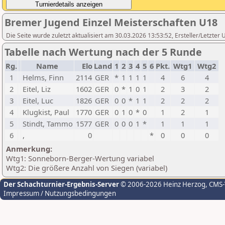
Bremer Jugend Einzel Meisterschaften U18
Die Seite wurde zuletzt aktualisiert am 30.03.2026 13:53:52, Ersteller/Letzte
Tabelle nach Wertung nach der 5 Runde
Rg.
Name
Elo
Land
1
2
3
4
5
6
Pkt.
Wtg1
Wtg2
1
Helms, Finn
2114
GER
*
1
1
1
1
4
6
4
2
Eitel, Liz
1602
GER
0
*
1
0
1
2
3
2
3
Eitel, Luc
1826
GER
0
0
*
1
1
2
2
2
4
Klugkist, Paul
1770
GER
0
1
0
*
0
1
2
1
5
Stindt, Tammo
1577
GER
0
0
0
1
*
1
1
1
6
,
0
*
0
0
0
Anmerkung:
Wtg1: Sonneborn-Berger-Wertung variabel
Wtg2: Die größere Anzahl von Siegen (variabel)
Der Schachturnier-Ergebnis-Server
© 2006-2026 Heinz Herzog
, CMS
Impressum / Nutzungsbedingungen