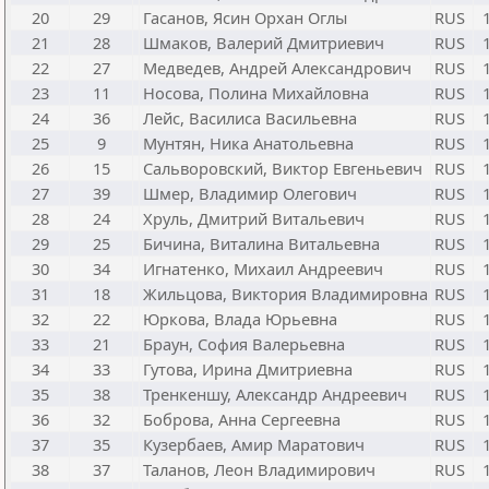
20
29
Гасанов, Ясин Орхан Оглы
RUS
21
28
Шмаков, Валерий Дмитриевич
RUS
22
27
Медведев, Андрей Александрович
RUS
23
11
Носова, Полина Михайловна
RUS
24
36
Лейс, Василиса Васильевна
RUS
25
9
Мунтян, Ника Анатольевна
RUS
26
15
Сальворовский, Виктор Евгеньевич
RUS
27
39
Шмер, Владимир Олегович
RUS
28
24
Хруль, Дмитрий Витальевич
RUS
29
25
Бичина, Виталина Витальевна
RUS
30
34
Игнатенко, Михаил Андреевич
RUS
31
18
Жильцова, Виктория Владимировна
RUS
32
22
Юркова, Влада Юрьевна
RUS
33
21
Браун, София Валерьевна
RUS
34
33
Гутова, Ирина Дмитриевна
RUS
35
38
Тренкеншу, Александр Андреевич
RUS
36
32
Боброва, Анна Сергеевна
RUS
37
35
Кузербаев, Амир Маратович
RUS
38
37
Таланов, Леон Владимирович
RUS