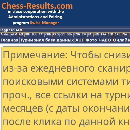
Logged on: Gast
Arabic
ARM
AZE
BIH
BUL
CAT
CHN
CRO
CZE
DEN
ENG
ESP
FAI
FIN
FRA
GER
GRE
INA
I
Главная
Турнирная база данных
AUT
Фото
ЧАВО
Онлайн
Примечание: Чтобы снизи
из-за ежедневного скани
поисковыми системами ти
проч., все ссылки на тур
месяцев (с даты окончан
после клика по данной кн