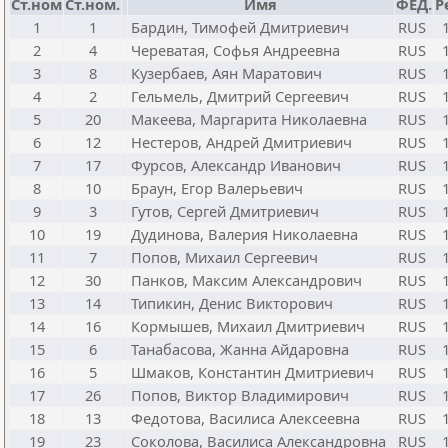
Ст.ном
Ст.ном.
Имя
ФЕД.
Р
1
1
Бардин, Тимофей Дмитриевич
RUS
2
4
Череватая, Софья Андреевна
RUS
3
8
Кузербаев, Аян Маратович
RUS
4
2
Гельмель, Дмитрий Сергеевич
RUS
5
20
Макеева, Маргарита Николаевна
RUS
6
12
Нестеров, Андрей Дмитриевич
RUS
7
17
Фурсов, Александр Иванович
RUS
8
10
Браун, Егор Валерьевич
RUS
9
3
Гутов, Сергей Дмитриевич
RUS
10
19
Дудинова, Валерия Николаевна
RUS
11
7
Попов, Михаил Сергеевич
RUS
12
30
Панков, Максим Александрович
RUS
13
14
Типикин, Денис Викторович
RUS
14
16
Кормышев, Михаил Дмитриевич
RUS
15
6
Танабасова, Жанна Айдаровна
RUS
16
5
Шмаков, Константин Дмитриевич
RUS
17
26
Попов, Виктор Владимирович
RUS
18
13
Федотова, Василиса Алексеевна
RUS
19
23
Соколова, Василиса Александровна
RUS