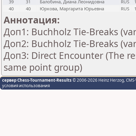
39
31
Балобина, Диана Леонидовна
RUS
40
40
Юркова, Маргарита Юрьевна
RUS
Аннотация:
Доп1: Buchholz Tie-Breaks (var
Доп2: Buchholz Tie-Breaks (var
Доп3: Direct Encounter (The res
same point group)
сервер Chess-Tournament-Results
© 2006-2026 Heinz Herzog
, CMS-
условия использования