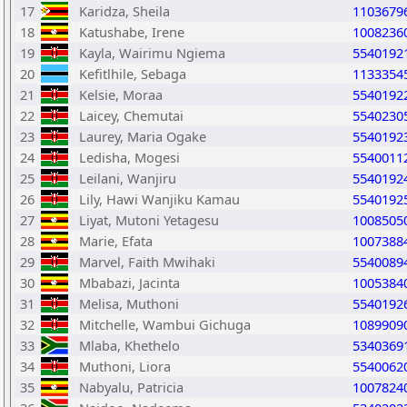
17
Karidza, Sheila
1103679
18
Katushabe, Irene
1008236
19
Kayla, Wairimu Ngiema
5540192
20
Kefitlhile, Sebaga
1133354
21
Kelsie, Moraa
5540192
22
Laicey, Chemutai
5540230
23
Laurey, Maria Ogake
5540192
24
Ledisha, Mogesi
5540011
25
Leilani, Wanjiru
5540192
26
Lily, Hawi Wanjiku Kamau
5540192
27
Liyat, Mutoni Yetagesu
1008505
28
Marie, Efata
1007388
29
Marvel, Faith Mwihaki
5540089
30
Mbabazi, Jacinta
1005384
31
Melisa, Muthoni
5540192
32
Mitchelle, Wambui Gichuga
1089909
33
Mlaba, Khethelo
5340369
34
Muthoni, Liora
5540062
35
Nabyalu, Patricia
1007824