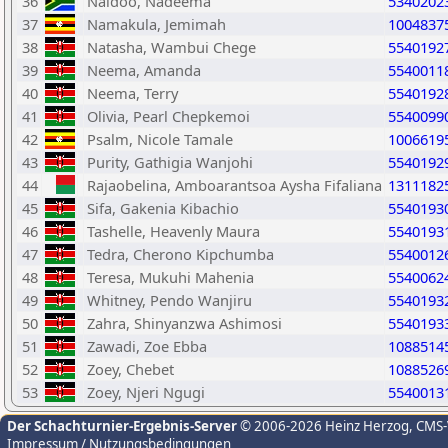
36
Naidoo, Nadeema
5340202
37
Namakula, Jemimah
1004837
38
Natasha, Wambui Chege
5540192
39
Neema, Amanda
5540011
40
Neema, Terry
5540192
41
Olivia, Pearl Chepkemoi
5540099
42
Psalm, Nicole Tamale
1006619
43
Purity, Gathigia Wanjohi
5540192
44
Rajaobelina, Amboarantsoa Aysha Fifaliana
1311182
45
Sifa, Gakenia Kibachio
5540193
46
Tashelle, Heavenly Maura
5540193
47
Tedra, Cherono Kipchumba
5540012
48
Teresa, Mukuhi Mahenia
5540062
49
Whitney, Pendo Wanjiru
5540193
50
Zahra, Shinyanzwa Ashimosi
5540193
51
Zawadi, Zoe Ebba
1088514
52
Zoey, Chebet
1088526
53
Zoey, Njeri Ngugi
5540013
Der Schachturnier-Ergebnis-Server
© 2006-2026 Heinz Herzog
, CMS
Impressum / Nutzungsbedingungen