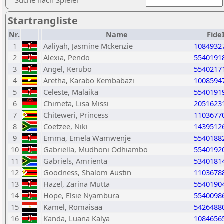
Suche nach Spieler
Startrangliste
Nr.
Name
Fide
1
Aaliyah, Jasmine Mckenzie
1084932
2
Alexia, Pendo
5540191
3
Angel, Kerubo
5540217
4
Aretha, Karabo Kembabazi
1008594
5
Celeste, Malaika
5540191
6
Chimeta, Lisa Missi
2051623
7
Chiteweri, Princess
1103677
8
Coetzee, Niki
1439512
9
Emma, Emela Wamwenje
5540188
10
Gabriella, Mudhoni Odhiambo
5540192
11
Gabriels, Amrienta
5340181
12
Goodness, Shalom Austin
1103678
13
Hazel, Zarina Mutta
5540190
14
Hope, Elsie Nyambura
5540098
15
Kamel, Romaisaa
5426488
16
Kanda, Luana Kalya
1084656