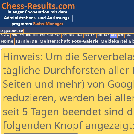
Logged on: Gast
Arabic
ARM
AZE
BIH
BUL
CAT
CHN
CRO
CZE
DEN
ENG
ESP
FAI
FIN
FRA
GER
GRE
INA
I
Home
TurnierDB
Meisterschaft
Foto-Galerie
Meldekartei
El
Hinweis: Um die Serverbela
tägliche Durchforsten aller 
Seiten und mehr) von Goog
reduzieren, werden bei alle
seit 5 Tagen beendet sind d
folgenden Knopf angezeigt