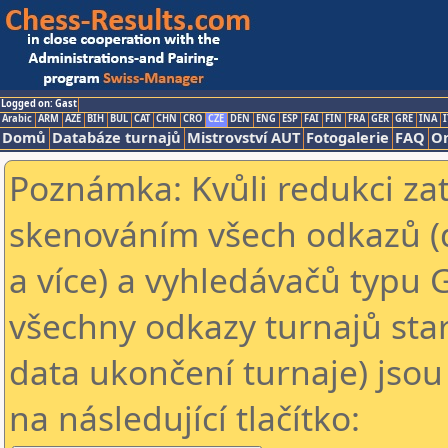
Logged on: Gast
Arabic
ARM
AZE
BIH
BUL
CAT
CHN
CRO
CZE
DEN
ENG
ESP
FAI
FIN
FRA
GER
GRE
INA
I
Domů
Databáze turnajů
Mistrovství AUT
Fotogalerie
FAQ
On
Poznámka: Kvůli redukci za
skenováním všech odkazů (
a více) a vyhledávačů typu 
všechny odkazy turnajů star
data ukončení turnaje) jsou
na následující tlačítko: