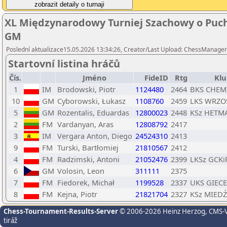
XL Międzynarodowy Turniej Szachowy o Puc
GM
Poslední aktualizace15.05.2026 13:34:26, Creator/Last Upload: ChessManage
Startovní listina hráčů
Čís.
Jméno
FideID
Rtg
Klu
1
IM
Brodowski, Piotr
1124480
2464
BKS CHEMI
10
GM
Cyborowski, Łukasz
1108760
2459
LKS WRZO
5
GM
Rozentalis, Eduardas
12800023
2448
KSz HETMA
2
FM
Vardanyan, Aras
12808792
2417
3
IM
Vergara Anton, Diego
24524310
2413
9
FM
Turski, Bartłomiej
21810567
2412
4
FM
Radzimski, Antoni
21052476
2399
LKSz GCKi
6
GM
Volosin, Leon
311111
2375
7
FM
Fiedorek, Michał
1199528
2337
UKS GIEC
8
FM
Kejna, Piotr
21821704
2327
KSz MIEDŹ
Chess-Tournament-Results-Server
© 2006-2026 Heinz Herzog
, CMS-
tiráž