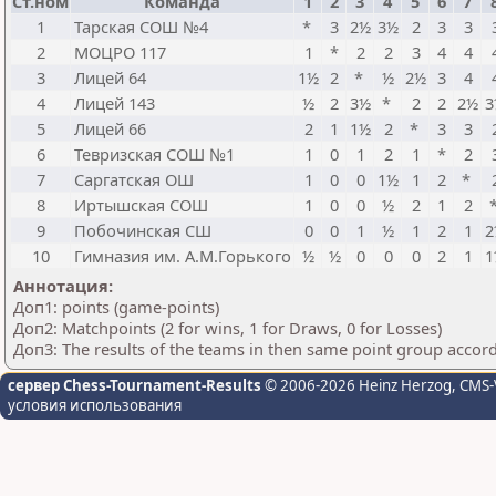
Ст.ном
Команда
1
2
3
4
5
6
7
1
Тарская СОШ №4
*
3
2½
3½
2
3
3
2
МОЦРО 117
1
*
2
2
3
4
4
3
Лицей 64
1½
2
*
½
2½
3
4
4
Лицей 143
½
2
3½
*
2
2
2½
3
5
Лицей 66
2
1
1½
2
*
3
3
6
Тевризская СОШ №1
1
0
1
2
1
*
2
7
Саргатская ОШ
1
0
0
1½
1
2
*
8
Иртышская СОШ
1
0
0
½
2
1
2
9
Побочинская СШ
0
0
1
½
1
2
1
2
10
Гимназия им. А.М.Горького
½
½
0
0
0
2
1
1
Аннотация:
Доп1: points (game-points)
Доп2: Matchpoints (2 for wins, 1 for Draws, 0 for Losses)
Доп3: The results of the teams in then same point group accor
сервер Chess-Tournament-Results
© 2006-2026 Heinz Herzog
, CMS-
условия использования