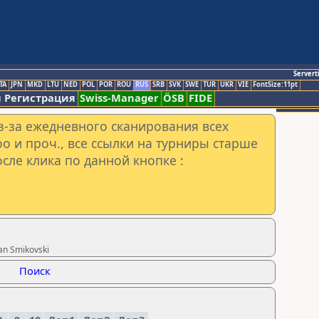
Servert
TA
JPN
MKD
LTU
NED
POL
POR
ROU
RUS
SRB
SVK
SWE
TUR
UKR
VIE
FontSize:11pt
 Регистрация
Swiss-Manager
ÖSB
FIDE
з-за ежедневного сканирования всех
o и проч., все ссылки на турниры старше
сле клика по данной кнопке :
an Smikovski
Поиск