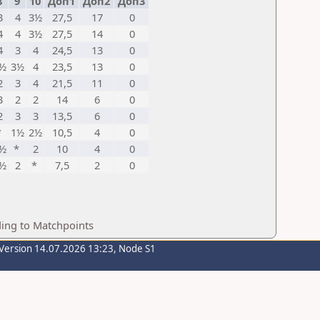
8
9
10
Доп1
Доп2
Доп3
3
4
3½
27,5
17
0
4
4
3½
27,5
14
0
4
3
4
24,5
13
0
½
3½
4
23,5
13
0
2
3
4
21,5
11
0
3
2
2
14
6
0
2
3
3
13,5
6
0
*
1½
2½
10,5
4
0
½
*
2
10
4
0
½
2
*
7,5
2
0
ding to Matchpoints
Version 14.07.2026 13:23, Node S1