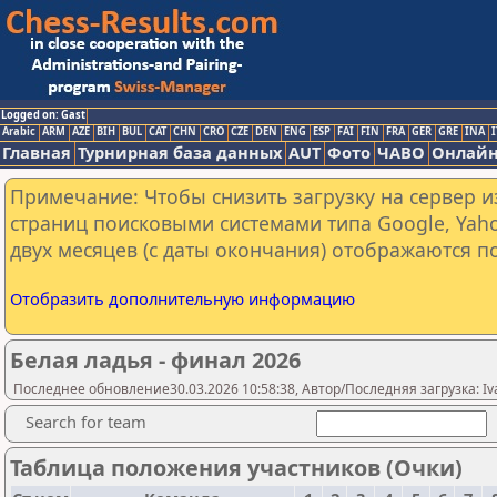
Logged on: Gast
Arabic
ARM
AZE
BIH
BUL
CAT
CHN
CRO
CZE
DEN
ENG
ESP
FAI
FIN
FRA
GER
GRE
INA
I
Главная
Турнирная база данных
AUT
Фото
ЧАВО
Онлайн
Примечание: Чтобы снизить загрузку на сервер и
страниц поисковыми системами типа Google, Yaho
двух месяцев (с даты окончания) отображаются по
Отобразить дополнительную информацию
Белая ладья - финал 2026
Последнее обновление30.03.2026 10:58:38, Автор/Последняя загрузка: Iv
Search for team
Таблица положения участников (Очки)