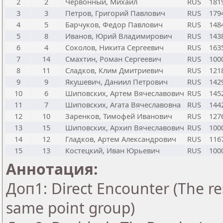
2
2
Червонный, Михаил
RUS
181
3
3
Петров, Григорий Павлович
RUS
179
4
5
Барчуков, Федор Павлович
RUS
148
5
8
Иванов, Юрий Владимирович
RUS
143
6
4
Соколов, Никита Сергеевич
RUS
163
7
14
Смахтин, Роман Сергеевич
RUS
100
8
11
Сладков, Клим Дмитриевич
RUS
121
9
9
Якушевич, Даниил Петрович
RUS
142
10
6
Шиповских, Артем Вячеславович
RUS
145
11
7
Шиповских, Агата Вячеславовна
RUS
144
12
10
Заренков, Тимофей Иванович
RUS
127
13
15
Шиповских, Архип Вячеславович
RUS
100
14
12
Гладков, Артем Александрович
RUS
116
15
13
Костецкий, Иван Юрьевич
RUS
100
Аннотация:
Доп1: Direct Encounter (The res
same point group)