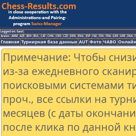
Logged on: Gast
Arabic
ARM
AZE
BIH
BUL
CAT
CHN
CRO
CZE
DEN
ENG
ESP
FAI
FIN
FRA
GER
GRE
INA
I
Главная
Турнирная база данных
AUT
Фото
ЧАВО
Онлайн
Примечание: Чтобы снизи
из-за ежедневного скани
поисковыми системами ти
проч., все ссылки на тур
месяцев (с даты окончан
после клика по данной кн