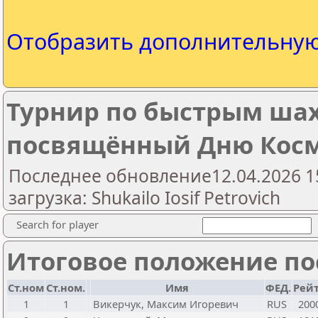
Отобразить дополнительну
Турнир по быстрым ша
посвящённый Дню Кос
Последнее обновление12.04.2026 1
загрузка: Shukailo Iosif Petrovich
Search for player
Итоговое положение пос
Ст.ном
Ст.ном.
Имя
ФЕД.
Рейт
1
1
Викерчук, Максим Игоревич
RUS
200