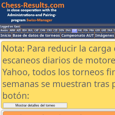
Logged on: Gast
Arabic
ARM
AZE
BIH
BUL
CAT
CHN
CRO
CZE
DEN
ENG
ESP
FAI
FIN
FRA
GER
GRE
INA
I
Inicio
Base de datos de torneos
Campeonato AUT
Imágenes
Nota: Para reducir la carga 
escaneos diarios de motor
Yahoo, todos los torneos f
semanas se muestran tras p
botón: