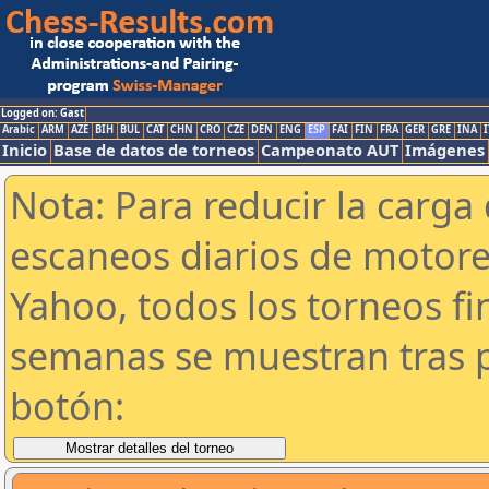
Logged on: Gast
Arabic
ARM
AZE
BIH
BUL
CAT
CHN
CRO
CZE
DEN
ENG
ESP
FAI
FIN
FRA
GER
GRE
INA
I
Inicio
Base de datos de torneos
Campeonato AUT
Imágenes
Nota: Para reducir la carga 
escaneos diarios de motor
Yahoo, todos los torneos f
semanas se muestran tras p
botón: