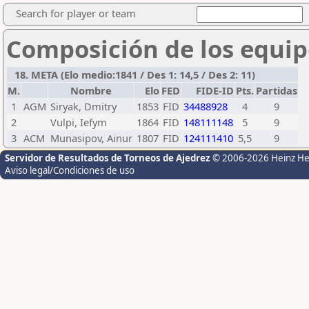
Search for player or team
Composición de los equip
18. META (Elo medio:1841 / Des 1: 14,5 / Des 2: 11)
M.
Nombre
Elo
FED
FIDE-ID
Pts.
Partidas
1
AGM
Siryak, Dmitry
1853
FID
34488928
4
9
2
Vulpi, Iefym
1864
FID
148111148
5
9
3
ACM
Munasipov, Ainur
1807
FID
124111410
5,5
9
Servidor de Resultados de Torneos de Ajedrez
© 2006-2026 Heinz H
Aviso legal/Condiciones de uso