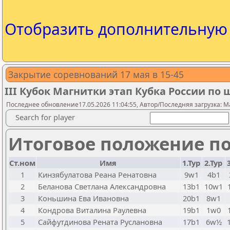
Отобразить дополнительну
Закрытие соревнований 17 мая в 15-45
III Кубок Магнитки этап Кубка России по
Последнее обновление17.05.2026 11:04:55, Автор/Последняя загрузка: M
Search for player
Итоговое положение по
Ст.ном
Имя
1.Тур
2.Тур
1
Кинзябулатова Реана Ренатовна
9w1
4b1
2
Беланова Светлана Александровна
13b1
10w1
3
Коньшина Ева Ивановна
20b1
8w1
4
Кондрова Виталина Раулевна
19b1
1w0
5
Сайфутдинова Рената Руслановна
17b1
6w½