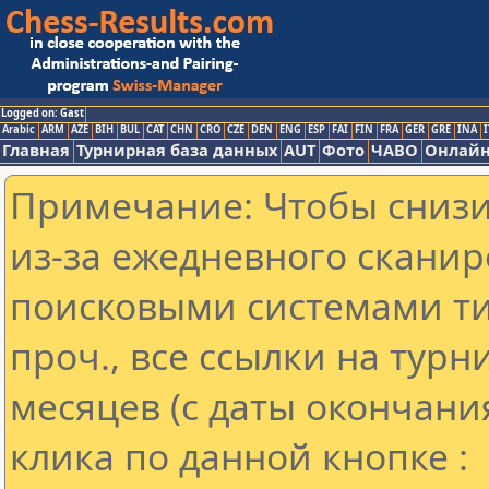
Logged on: Gast
Arabic
ARM
AZE
BIH
BUL
CAT
CHN
CRO
CZE
DEN
ENG
ESP
FAI
FIN
FRA
GER
GRE
INA
I
Главная
Турнирная база данных
AUT
Фото
ЧАВО
Онлайн
Примечание: Чтобы снизит
из-за ежедневного сканир
поисковыми системами ти
проч., все ссылки на тур
месяцев (с даты окончани
клика по данной кнопке :