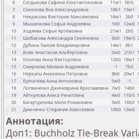
6
Сатдыкова Сафина Константиновна
11w1
5b½
7
Соколова Яна Александровна
18b1
15w1
8
Некрасова Виктория Максимовна
16w1
3b0
9
Мышенкова Софья Андреевна
1b0
12w0
10
Ходяева Софья Артёмовна
21w1
2b0
11
Шибакова Александра Семёновна
6b0
19w½
12
Дубина Таисия Владимировна
14w1
9b1
13
Вовк Анастасия Альбертовна
2w0
21b1
14
Козлова Анна Викторовна
12b0
18w1
15
Смирнова Милана Андреевна
-1
7b0
16
Неркагы Анжелика Петровна
8b0
20w1
17
Булгачёва Анна Антоновна
5w0
-1
18
Логвиненко Джиневрина Ярославовна
7w0
14b0
19
Айткулова Алиса Ренатовна
4w0
11b½
20
Багаутдинова Мила Романовна
3w0
16b0
21
Демченко Стефания Алексеевна
10b0
13w0
Аннотация:
Доп1: Buchholz Tie-Break Vari