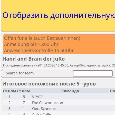
Отобразить дополнительну
Offen für alle (auch Betreuer:innen)
Anmeldung bis 15:00 Uhr
Anwesenheitskontrolle 15:50Uhr
Hand and Brain der JuKo
Последнее обновление01.04.2026 18:45:56, Автор/Последняя загрузка: Ö
Search for team
Итоговое положение после 5 туров
Ст.ном
Ст.ном.
Команда
Па
1
5
VI/VII
2
7
Die Clownmeister
3
1
Gert Schnider
4
4
Anti - Colle