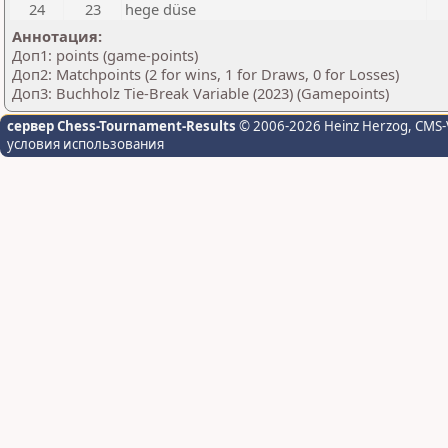
24
23
hege düse
Аннотация:
Доп1: points (game-points)
Доп2: Matchpoints (2 for wins, 1 for Draws, 0 for Losses)
Доп3: Buchholz Tie-Break Variable (2023) (Gamepoints)
сервер Chess-Tournament-Results
© 2006-2026 Heinz Herzog
, CMS-
условия использования