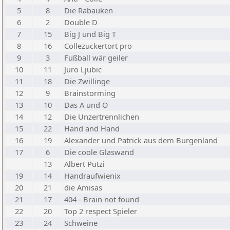
5
8
Die Rabauken
6
2
Double D
7
15
Big J und Big T
8
16
Collezuckertort pro
9
3
Fußball wär geiler
10
11
Juro Ljubic
11
18
Die Zwillinge
12
9
Brainstorming
13
10
Das A und O
14
12
Die Unzertrennlichen
15
22
Hand and Hand
16
19
Alexander und Patrick aus dem Burgenland
17
6
Die coole Glaswand
13
Albert Putzi
19
14
Handraufwienix
20
21
die Amisas
21
17
404 - Brain not found
22
20
Top 2 respect Spieler
23
24
Schweine