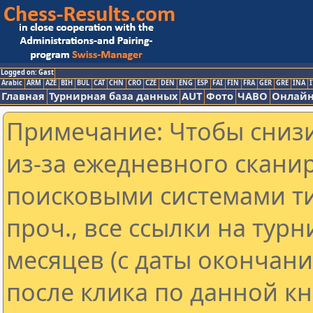
Logged on: Gast
Arabic
ARM
AZE
BIH
BUL
CAT
CHN
CRO
CZE
DEN
ENG
ESP
FAI
FIN
FRA
GER
GRE
INA
I
Главная
Турнирная база данных
AUT
Фото
ЧАВО
Онлайн
Примечание: Чтобы снизи
из-за ежедневного скани
поисковыми системами ти
проч., все ссылки на тур
месяцев (с даты окончан
после клика по данной кн