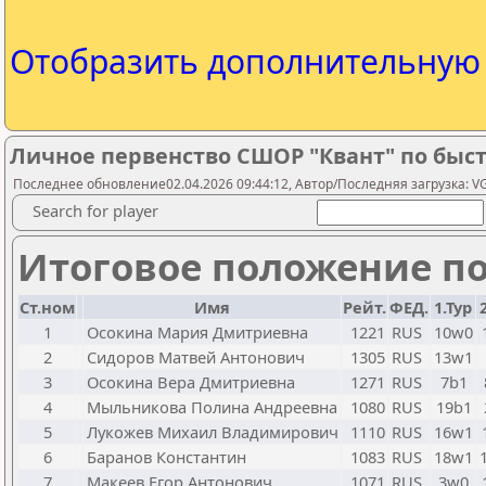
Отобразить дополнительну
Личное первенство СШОР "Квант" по быс
Последнее обновление02.04.2026 09:44:12, Автор/Последняя загрузка: V
Search for player
Итоговое положение по
Ст.ном
Имя
Рейт.
ФЕД.
1.Тур
1
Осокина Мария Дмитриевна
1221
RUS
10w0
2
Сидоров Матвей Антонович
1305
RUS
13w1
3
Осокина Вера Дмитриевна
1271
RUS
7b1
4
Мыльникова Полина Андреевна
1080
RUS
19b1
5
Лукожев Михаил Владимирович
1110
RUS
16w1
6
Баранов Константин
1083
RUS
18w1
7
Макеев Егор Антонович
1071
RUS
3w0