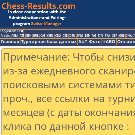
Logged on: Gast
Arabic
ARM
AZE
BIH
BUL
CAT
CHN
CRO
CZE
DEN
ENG
ESP
FAI
FIN
FRA
GER
GRE
INA
I
Главная
Турнирная база данных
AUT
Фото
ЧАВО
Онлайн
Примечание: Чтобы снизит
из-за ежедневного сканир
поисковыми системами ти
проч., все ссылки на тур
месяцев (с даты окончани
клика по данной кнопке :