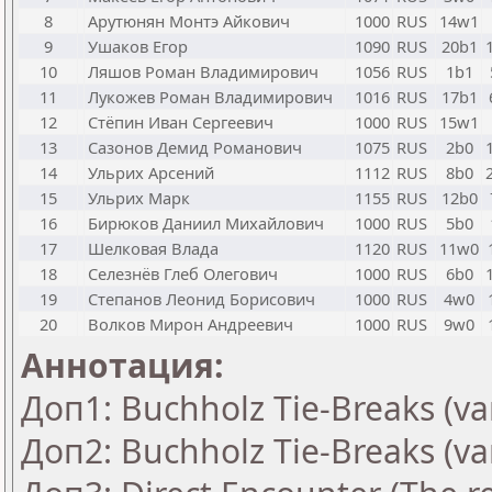
8
Арутюнян Монтэ Айкович
1000
RUS
14w1
9
Ушаков Егор
1090
RUS
20b1
10
Ляшов Роман Владимирович
1056
RUS
1b1
11
Лукожев Роман Владимирович
1016
RUS
17b1
12
Стёпин Иван Сергеевич
1000
RUS
15w1
13
Сазонов Демид Романович
1075
RUS
2b0
14
Ульрих Арсений
1112
RUS
8b0
15
Ульрих Марк
1155
RUS
12b0
16
Бирюков Даниил Михайлович
1000
RUS
5b0
17
Шелковая Влада
1120
RUS
11w0
18
Селезнёв Глеб Олегович
1000
RUS
6b0
19
Степанов Леонид Борисович
1000
RUS
4w0
20
Волков Мирон Андреевич
1000
RUS
9w0
Аннотация:
Доп1: Buchholz Tie-Breaks (va
Доп2: Buchholz Tie-Breaks (va