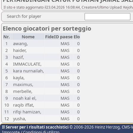
Il sito e stato aggiornato il23.04.2026 16:08:44, Creatore/Ultimo Upload: Ke
Search for player
Elenco giocatori per sorteggio
Nr.
Nome
FideID
paese
Elo
1
awang,
MAS
0
2
haider,
MAS
0
3
hazif,
MAS
0
4
IMMACULATE,
MAS
0
5
kara nurnailah,
MAS
0
6
kayla,
MAS
0
7
maximus,
MAS
0
8
merbelle,
MAS
0
9
noah kal el,
MAS
0
10
raqib iffat,
MAS
0
11
rifqi hamizan,
MAS
0
12
yusha,
MAS
0
Il Server per i risultati scacchistici
© 2006-2026 Heinz Herzog
, CMS-
Impronte / Condizioni di utilizzo