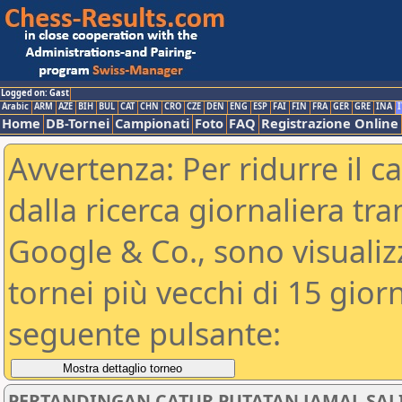
Logged on: Gast
Arabic
ARM
AZE
BIH
BUL
CAT
CHN
CRO
CZE
DEN
ENG
ESP
FAI
FIN
FRA
GER
GRE
INA
I
Home
DB-Tornei
Campionati
Foto
FAQ
Registrazione Online
Avvertenza: Per ridurre il c
dalla ricerca giornaliera tra
Google & Co., sono visualizzab
tornei più vecchi di 15 gio
seguente pulsante:
PERTANDINGAN CATUR PUTATAN JAMAL SAL