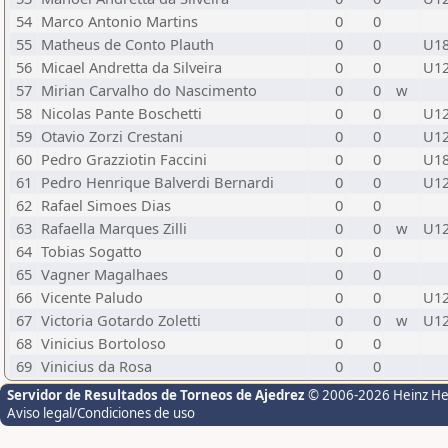
54
Marco Antonio Martins
0
0
55
Matheus de Conto Plauth
0
0
U1
56
Micael Andretta da Silveira
0
0
U1
57
Mirian Carvalho do Nascimento
0
0
w
58
Nicolas Pante Boschetti
0
0
U1
59
Otavio Zorzi Crestani
0
0
U1
60
Pedro Grazziotin Faccini
0
0
U1
61
Pedro Henrique Balverdi Bernardi
0
0
U1
62
Rafael Simoes Dias
0
0
63
Rafaella Marques Zilli
0
0
w
U1
64
Tobias Sogatto
0
0
65
Vagner Magalhaes
0
0
66
Vicente Paludo
0
0
U1
67
Victoria Gotardo Zoletti
0
0
w
U1
68
Vinicius Bortoloso
0
0
69
Vinicius da Rosa
0
0
Servidor de Resultados de Torneos de Ajedrez
© 2006-2026 Heinz H
Aviso legal/Condiciones de uso