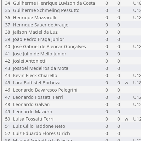
34
Guilherme Henrique Luvizon da Costa
0
0
U1
35
Guilherme Schmeling Pessutto
0
0
U1
36
Henrique Mazzarolli
0
0
U1
37
Henrique Sauer de Araujo
0
0
38
Jailson Maciel da Luz
0
0
39
João Pedro Fraga Junior
0
0
40
José Gabriel de Alencar Gonçalves
0
0
U1
41
Jose Julio de Mello Junior
0
0
42
Joslei Antonietti
0
0
43
Jossoel Medeiros da Mota
0
0
44
Kevin Fleck Chiarello
0
0
U1
45
Lara Battistel Barboza
0
0
w
U1
46
Leonardo Bavaresco Pelegrini
0
0
47
Leonardo Fossatti Ferri
0
0
U1
48
Leonardo Galvan
0
0
U1
49
Leonardo Maziero
0
0
50
Luísa Fossatti Ferri
0
0
w
U1
51
Luiz Célio Taddone Neto
0
0
52
Luiz Eduardo Flores Ulrich
0
0
53
Manoel Andretta da Silveira
0
0
U1