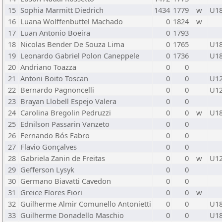
15
Sophia Marmitt Diedrich
1434
1779
w
U1
16
Luana Wolffenbuttel Machado
0
1824
w
17
Luan Antonio Boeira
0
1793
18
Nicolas Bender De Souza Lima
0
1765
U1
19
Leonardo Gabriel Polon Caneppele
0
1736
U1
20
Andriano Toazza
0
0
21
Antoni Boito Toscan
0
0
U1
22
Bernardo Pagnoncelli
0
0
U1
23
Brayan Llobell Espejo Valera
0
0
24
Carolina Bregolin Pedruzzi
0
0
w
U1
25
Ednilson Passarin Vanzeto
0
0
26
Fernando Bós Fabro
0
0
27
Flavio Gonçalves
0
0
28
Gabriela Zanin de Freitas
0
0
w
U1
29
Gefferson Lysyk
0
0
30
Germano Biavatti Cavedon
0
0
31
Greice Flores Fiori
0
0
w
32
Guilherme Almir Comunello Antonietti
0
0
U1
33
Guilherme Donadello Maschio
0
0
U1