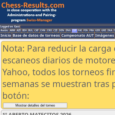
Logged on: Gast
Arabic
ARM
AZE
BIH
BUL
CAT
CHN
CRO
CZE
DEN
ENG
ESP
FAI
FIN
FRA
GER
GRE
INA
I
Inicio
Base de datos de torneos
Campeonato AUT
Imágenes
Nota: Para reducir la carga 
escaneos diarios de motor
Yahoo, todos los torneos f
semanas se muestran tras p
botón:
1º ABERTO MATECITOS 2026