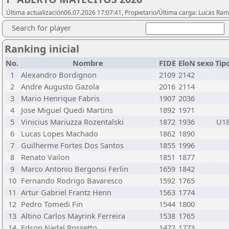
Última actualización06.07.2026 17:07:41, Propietario/Última carga: Lucas Ram
Search for player
Ranking inicial
No.
Nombre
FIDE
EloN
sexo
Tip
1
Alexandro Bordignon
2109
2142
2
Andre Augusto Gazola
2016
2114
3
Mario Henrique Fabris
1907
2036
4
Jose Miguel Quedi Martins
1892
1971
5
Vinicius Mariuzza Rozentalski
1872
1936
U1
6
Lucas Lopes Machado
1862
1890
7
Guilherme Fortes Dos Santos
1855
1996
8
Renato Vailon
1851
1877
9
Marco Antonio Bergonsi Ferlin
1659
1842
10
Fernando Rodrigo Bavaresco
1592
1765
11
Artur Gabriel Frantz Henn
1563
1774
12
Pedro Tomedi Fin
1544
1800
13
Altino Carlos Mayrink Ferreira
1538
1765
14
Edson Nadal Rossetto
1472
1773