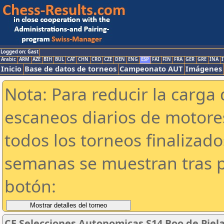
Logged on: Gast
Arabic
ARM
AZE
BIH
BUL
CAT
CHN
CRO
CZE
DEN
ENG
ESP
FAI
FIN
FRA
GER
GRE
INA
I
Inicio
Base de datos de torneos
Campeonato AUT
Imágenes
Nota: Para reducir la carga 
escaneos diarios de motor
todos los torneos finalizad
semanas se muestran tras p
botón:
CE Selecciones Autonomicas S14 Boo de Pielag