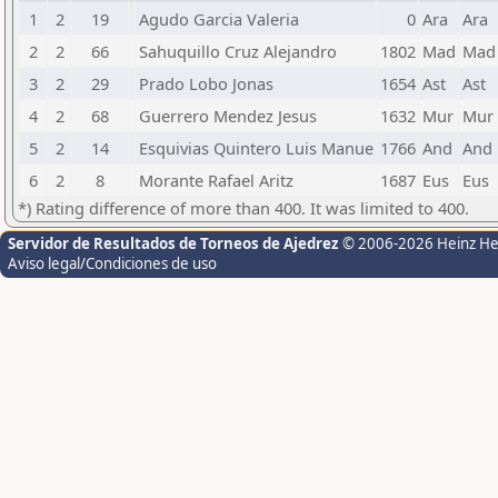
1
2
19
Agudo Garcia Valeria
0
Ara
Ara
2
2
66
Sahuquillo Cruz Alejandro
1802
Mad
Mad
3
2
29
Prado Lobo Jonas
1654
Ast
Ast
4
2
68
Guerrero Mendez Jesus
1632
Mur
Mur
5
2
14
Esquivias Quintero Luis Manue
1766
And
And
6
2
8
Morante Rafael Aritz
1687
Eus
Eus
*) Rating difference of more than 400. It was limited to 400.
Servidor de Resultados de Torneos de Ajedrez
© 2006-2026 Heinz H
Aviso legal/Condiciones de uso