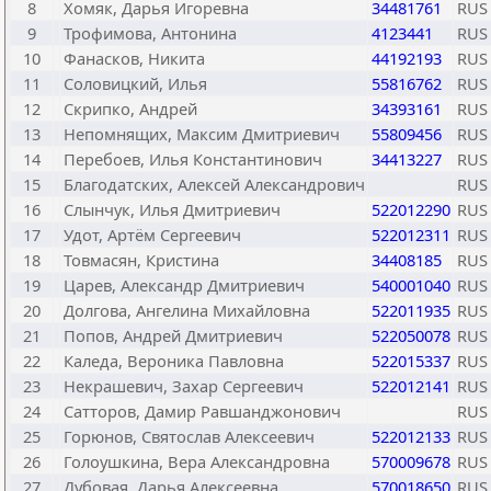
8
Хомяк, Дарья Игоревна
34481761
RUS
9
Трофимова, Антонина
4123441
RUS
10
Фанасков, Никита
44192193
RUS
11
Соловицкий, Илья
55816762
RUS
12
Скрипко, Андрей
34393161
RUS
13
Непомнящих, Максим Дмитриевич
55809456
RUS
14
Перебоев, Илья Константинович
34413227
RUS
15
Благодатских, Алексей Александрович
RUS
16
Слынчук, Илья Дмитриевич
522012290
RUS
17
Удот, Артём Сергеевич
522012311
RUS
18
Товмасян, Кристина
34408185
RUS
19
Царев, Александр Дмитриевич
540001040
RUS
20
Долгова, Ангелина Михайловна
522011935
RUS
21
Попов, Андрей Дмитриевич
522050078
RUS
22
Каледа, Вероника Павловна
522015337
RUS
23
Некрашевич, Захар Сергеевич
522012141
RUS
24
Сатторов, Дамир Равшанджонович
RUS
25
Горюнов, Святослав Алексеевич
522012133
RUS
26
Голоушкина, Вера Александровна
570009678
RUS
27
Дубовая, Дарья Алексеевна
570018650
RUS