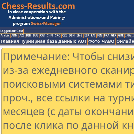
Logged on: Gast
Arabic
ARM
AZE
BIH
BUL
CAT
CHN
CRO
CZE
DEN
ENG
ESP
FAI
FIN
FRA
GER
GRE
INA
I
Главная
Турнирная база данных
AUT
Фото
ЧАВО
Онлайн
Примечание: Чтобы снизи
из-за ежедневного скани
поисковыми системами ти
проч., все ссылки на тур
месяцев (с даты окончан
после клика по данной кн