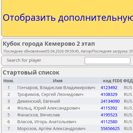
Отобразить дополнительну
Кубок города Кемерово 2 этап
Последнее обновление05.04.2026 09:59:45, Автор/Последняя загрузка: Sh
Search for player
Стартовый список
Ном.
Имя
код FIDE
ФЕД
1
Гончаров, Владислав Владимирович
4123492
RUS
2
Трофимов, Сергей Леонидович
4108329
RUS
3
Деменский, Евгений
24134090
RUS
4
Фольц, Юрий Александрович
4115392
RUS
5
Фанасков, Вячеслав
4195523
RUS
6
Власов, Игорь Анатольевич
4112580
RUS
7
Морозов, Артём Александрович
55656625
RUS