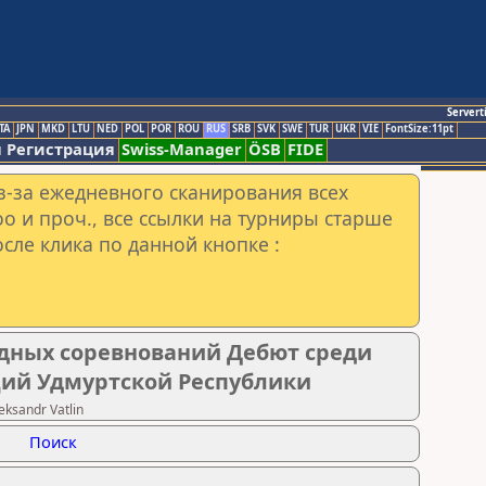
Servert
TA
JPN
MKD
LTU
NED
POL
POR
ROU
RUS
SRB
SVK
SWE
TUR
UKR
VIE
FontSize:11pt
 Регистрация
Swiss-Manager
ÖSB
FIDE
з-за ежедневного сканирования всех
o и проч., все ссылки на турниры старше
сле клика по данной кнопке :
дных соревнований Дебют среди
ий Удмуртской Республики
ksandr Vatlin
Поиск