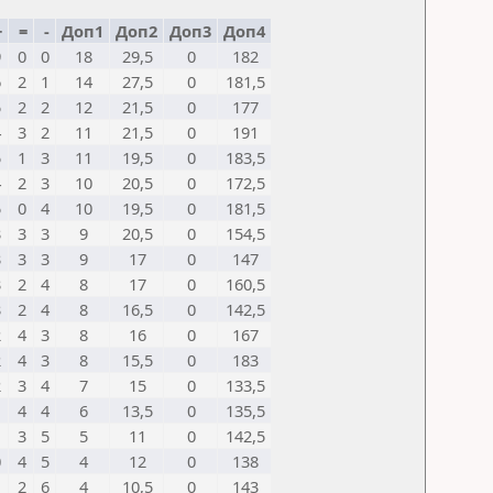
+
=
-
Доп1
Доп2
Доп3
Доп4
9
0
0
18
29,5
0
182
6
2
1
14
27,5
0
181,5
5
2
2
12
21,5
0
177
4
3
2
11
21,5
0
191
5
1
3
11
19,5
0
183,5
4
2
3
10
20,5
0
172,5
5
0
4
10
19,5
0
181,5
3
3
3
9
20,5
0
154,5
3
3
3
9
17
0
147
3
2
4
8
17
0
160,5
3
2
4
8
16,5
0
142,5
2
4
3
8
16
0
167
2
4
3
8
15,5
0
183
2
3
4
7
15
0
133,5
1
4
4
6
13,5
0
135,5
1
3
5
5
11
0
142,5
0
4
5
4
12
0
138
1
2
6
4
10,5
0
143