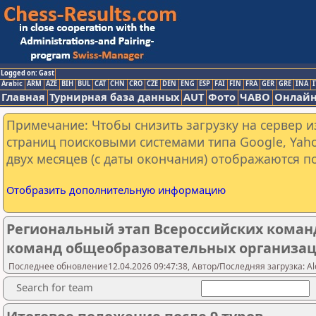
Logged on: Gast
Arabic
ARM
AZE
BIH
BUL
CAT
CHN
CRO
CZE
DEN
ENG
ESP
FAI
FIN
FRA
GER
GRE
INA
I
Главная
Турнирная база данных
AUT
Фото
ЧАВО
Онлайн
Примечание: Чтобы снизить загрузку на сервер и
страниц поисковыми системами типа Google, Yaho
двух месяцев (с даты окончания) отображаются по
Отобразить дополнительную информацию
Региональный этап Всероссийских коман
команд общеобразовательных организац
Последнее обновление12.04.2026 09:47:38, Автор/Последняя загрузка: Ale
Search for team