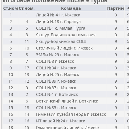
Итоговое положение после 9 туров
Ст.ном
Ст.ном.
Команда
Партии
1
1
Лицей № 41 г. Ижевск
9
2
4
Лицей №18 г. Сарапул
9
3
5
СОШ №1 с. Малая Пурга
9
4
3
Якшур-Бодьинская гимназия
9
5
11
Якшур-Бодьинская СОШ
9
6
10
Столичный лицей г. Ижевск
9
7
8
ЭМЛи № 29 г. Ижевск
9
8
7
СОШ №8 г. Ижевск
9
9
17
СОШ №34 г. Ижевск
9
10
13
Лицей №25 г. Ижевск
9
11
12
СОШ №89 г. Ижевск
9
12
9
СОШ №87 г. Ижевск
9
13
2
СОШ №1 г. Воткинск
9
14
6
Воткинский лицей г. Воткинск
9
15
18
СОШ №85 г. Ижевск
9
16
14
Гимназия Кузебая Герда г. Ижевск
9
17
16
ИТ-лицей №24 г. Ижевск
9
18
15
Гуманитанрый лицей г. Ижевск
9