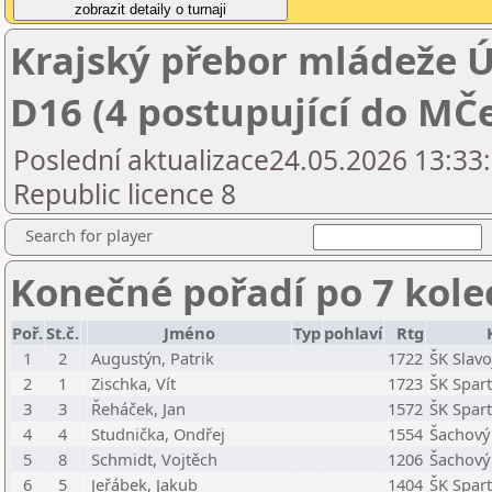
Krajský přebor mládeže Ú
D16 (4 postupující do MČ
Poslední aktualizace24.05.2026 13:33
Republic licence 8
Search for player
Konečné pořadí po 7 kole
Poř.
St.č.
Jméno
Typ
pohlaví
Rtg
1
2
Augustýn, Patrik
1722
ŠK Slavo
2
1
Zischka, Vít
1723
ŠK Spar
3
3
Řeháček, Jan
1572
ŠK Spar
4
4
Studnička, Ondřej
1554
Šachový 
5
8
Schmidt, Vojtěch
1206
Šachový 
6
5
Jeřábek, Jakub
1404
ŠK Spar