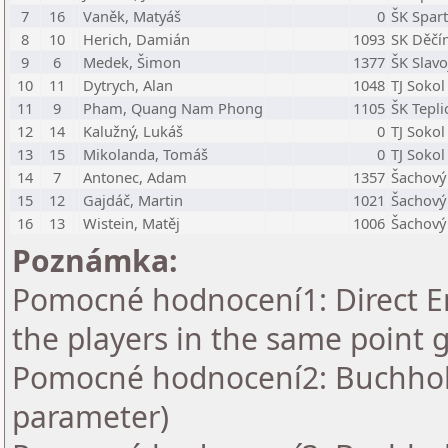
7
16
Vaněk, Matyáš
0
ŠK Spar
8
10
Herich, Damián
1093
SK Děčí
9
6
Medek, Šimon
1377
ŠK Slavo
10
11
Dytrych, Alan
1048
TJ Sokol
11
9
Pham, Quang Nam Phong
1105
ŠK Tepli
12
14
Kalužný, Lukáš
0
TJ Sokol
13
15
Mikolanda, Tomáš
0
TJ Sokol
14
7
Antonec, Adam
1357
Šachový 
15
12
Gajdáč, Martin
1021
Šachový 
16
13
Wistein, Matěj
1006
Šachový 
Poznámka:
Pomocné hodnocení1: Direct En
the players in the same point 
Pomocné hodnocení2: Buchholz 
parameter)