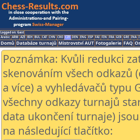
Logged on: Gast
Arabic
ARM
AZE
BIH
BUL
CAT
CHN
CRO
CZE
DEN
ENG
ESP
FAI
FIN
FRA
GER
GRE
INA
I
Domů
Databáze turnajů
Mistrovství AUT
Fotogalerie
FAQ
On
Poznámka: Kvůli redukci za
skenováním všech odkazů (
a více) a vyhledávačů typu 
všechny odkazy turnajů star
data ukončení turnaje) jsou
na následující tlačítko: