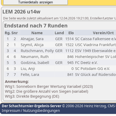
LEM 2026 u14w
Die Seite wurde zuletzt aktualisiert am 12.04.2026 19:21:00, Ersteller/Letzte
Endstand nach 7 Runden
Rg.
Snr
Name
Land
Elo
Verein/Ort
1
2
Alnajjar, Sara
GER
1514
SC Caissa Falkensee e.V
2
1
Szymil, Alicja
GER
1522
USC Viadrina Frankfurt 
3
4
Rutschmann, Polly
GER
1112
ESV 1949 Eberswalde e.
4
6
Neumann, Ruth
846
Hohenleipischer SV Lo
5
5
Godzina, Isabell
GER
945
FC Deetz e.V.
6
3
Liu, Anji
0
SC Potsdam GG e.V.
7
7
Felte, Lara
841
SV Glück auf Rüdersdor
Anmerkung:
Wtg1: Sonneborn Berger Wertung Variabel (2023)
Wtg2: Die größere Anzahl von Siegen (variabel)
Wtg3: Direkte Begegnung (DE)
Der Schachturnier-Ergebnis-Server
© 2006-2026 Heinz Herzog
, CMS
Impressum / Nutzungsbedingungen