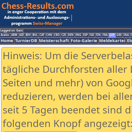
Logged on: Gast
Arabic
ARM
AZE
BIH
BUL
CAT
CHN
CRO
CZE
DEN
ENG
ESP
FAI
FIN
FRA
GER
GRE
INA
I
Home
TurnierDB
Meisterschaft
Foto-Galerie
Meldekartei
El
Hinweis: Um die Serverbela
tägliche Durchforsten aller 
Seiten und mehr) von Goog
reduzieren, werden bei alle
seit 5 Tagen beendet sind d
folgenden Knopf angezeigt