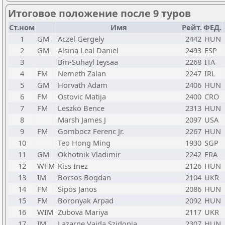
Итоговое положение после 9 туров
Ст.ном
Имя
Рейт.
ФЕД.
1
GM
Aczel Gergely
2442
HUN
2
GM
Alsina Leal Daniel
2493
ESP
3
Bin-Suhayl Ieysaa
2268
ITA
4
FM
Nemeth Zalan
2247
IRL
5
GM
Horvath Adam
2406
HUN
6
FM
Ostovic Matija
2400
CRO
7
FM
Leszko Bence
2313
HUN
8
Marsh James J
2097
USA
9
FM
Gombocz Ferenc Jr.
2267
HUN
10
Teo Hong Ming
1930
SGP
11
GM
Okhotnik Vladimir
2242
FRA
12
WFM
Kiss Inez
2126
HUN
13
IM
Borsos Bogdan
2104
UKR
14
FM
Sipos Janos
2086
HUN
15
FM
Boronyak Arpad
2092
HUN
16
WIM
Zubova Mariya
2117
UKR
17
IM
Lazarne Vajda Szidonia
2307
HUN