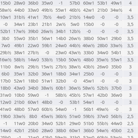
15b0
28w0
36b0
35w0
-1
57b0
60w1
53b1
49w1
4
58w½
44b0
33w0
49b½
55w1
46b½
42w1
21b0
34w½
4
10w1
31b½
41w1
7b½
4w0
21b½
14w0
-0
-0
3,5
-0
34w1
23b1
21b1
2w½
5w0
15b0
-0
-0
3,5
52b1
17w½
39b0
26w½
34b1
12b½
-0
-0
-0
3,5
3b0
55w0
35b1
56w1
14b0
26w½
38b0
50w1
29b0
3,5
7w0
49b1
22w0
59b1
24w0
44b½
46w½
28b0
33w½
3,5
29b½
38w1
27b½
-0
23w0
43w½
33b0
34w0
54b1
3,5
16w½
58b½
14w0
53b½
15b0
50w½
48b0
35w½
55w1
3,5
11b0
8w½
29b½
15w½
27b½
38w½
43b½
26w0
35b0
3
6b0
35w1
32b0
36w1
18b0
34w1
25b0
-0
-0
3
17b0
52w1
18b0
51w1
32b0
-0
45w1
-0
-0
3
18b0
43w0
34b0
38w½
60b1
36w½
58w½
52b½
37b0
3
31w0
10b0
59w0
-1
58b½
45b½
57w1
42b0
36w0
3
12w0
21b0
60w1
48b0
-0
53b1
54w1
-0
-0
3
41w0
48b0
57w0
60b½
54w0
-1
56b1
49w½
-0
3
19b0
33w½
8b0
45w½
36b½
51w0
59b½
37w0
56b½
2,5
-1
11w0
20b0
34w0
52b1
29w0
51b0
55b½
44w0
2,5
14w0
42b1
25b0
28w0
38b0
60w1
36b0
54w½
45b0
2,5
25b0
-1
21w0
42b0
59w½
31b0
52w0
60b½
53w½
2,5