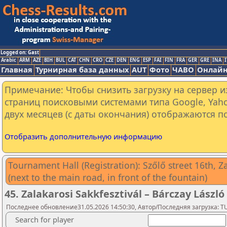
Logged on: Gast
Arabic
ARM
AZE
BIH
BUL
CAT
CHN
CRO
CZE
DEN
ENG
ESP
FAI
FIN
FRA
GER
GRE
INA
I
Главная
Турнирная база данных
AUT
Фото
ЧАВО
Онлайн
Примечание: Чтобы снизить загрузку на сервер и
страниц поисковыми системами типа Google, Yaho
двух месяцев (с даты окончания) отображаются по
Отобразить дополнительную информацию
Tournament Hall (Registration): Szőlő street 16th, Z
(next to the main road, in front of the fountain)
45. Zalakarosi Sakkfesztivál – Bárczay Lászl
Последнее обновление31.05.2026 14:50:30, Автор/Последняя загрузка: T
Search for player