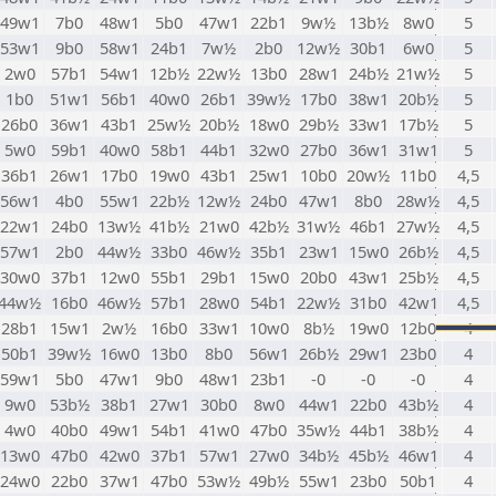
49w1
7b0
48w1
5b0
47w1
22b1
9w½
13b½
8w0
5
53w1
9b0
58w1
24b1
7w½
2b0
12w½
30b1
6w0
5
2w0
57b1
54w1
12b½
22w½
13b0
28w1
24b½
21w½
5
1b0
51w1
56b1
40w0
26b1
39w½
17b0
38w1
20b½
5
26b0
36w1
43b1
25w½
20b½
18w0
29b½
33w1
17b½
5
5w0
59b1
40w0
58b1
44b1
32w0
27b0
36w1
31w1
5
36b1
26w1
17b0
19w0
43b1
25w1
10b0
20w½
11b0
4,5
56w1
4b0
55w1
22b½
12w½
24b0
47w1
8b0
28w½
4,5
22w1
24b0
13w½
41b½
21w0
42b½
31w½
46b1
27w½
4,5
57w1
2b0
44w½
33b0
46w½
35b1
23w1
15w0
26b½
4,5
30w0
37b1
12w0
55b1
29b1
15w0
20b0
43w1
25b½
4,5
44w½
16b0
46w½
57b1
28w0
54b1
22w½
31b0
42w1
4,5
28b1
15w1
2w½
16b0
33w1
10w0
8b½
19w0
12b0
4
50b1
39w½
16w0
13b0
8b0
56w1
26b½
29w1
23b0
4
59w1
5b0
47w1
9b0
48w1
23b1
-0
-0
-0
4
9w0
53b½
38b1
27w1
30b0
8w0
44w1
22b0
43b½
4
4w0
40b0
49w1
54b1
41w0
47b0
35w½
44b1
38b½
4
13w0
47b0
42w0
37b1
57w1
27w0
34b½
45b½
46w1
4
24w0
22b0
37w1
47b0
53w½
49b½
55w1
23b0
50b1
4