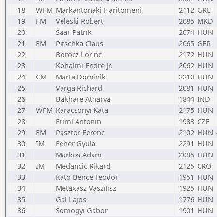
18
WFM
Markantonaki Haritomeni
2112
GRE
19
FM
Veleski Robert
2085
MKD
20
Saar Patrik
2074
HUN
21
FM
Pitschka Claus
2065
GER
22
Borocz Lorinc
2172
HUN
23
Kohalmi Endre Jr.
2062
HUN
24
CM
Marta Dominik
2210
HUN
25
Varga Richard
2081
HUN
26
Bakhare Atharva
1844
IND
27
WFM
Karacsonyi Kata
2175
HUN
28
Friml Antonin
1983
CZE
29
FM
Pasztor Ferenc
2102
HUN
30
IM
Feher Gyula
2291
HUN
31
Markos Adam
2085
HUN
32
IM
Medancic Rikard
2125
CRO
33
Kato Bence Teodor
1951
HUN
34
Metaxasz Vaszilisz
1925
HUN
35
Gal Lajos
1776
HUN
36
Somogyi Gabor
1901
HUN