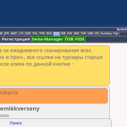
Servert
TA
JPN
MKD
LTU
NED
POL
POR
ROU
RUS
SRB
SVK
SWE
TUR
UKR
VIE
FontSize:11pt
 Регистрация
Swiss-Manager
ÖSB
FIDE
з-за ежедневного сканирования всех
o и проч., все ссылки на турниры старше
сле клика по данной кнопке :
alakaros
ó emlékverseny
UXERA
Поиск