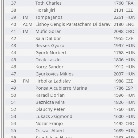
37
Toth Charles
1760
FRA
38
Horak Jiri
2131
CZE
39
IM
Tompa Janos
2261
HUN
40
ACM
Lishoy Gengis Paratazham Dildarav
2180
ENG
41
IM
Mufic Goran
2098
CRO
42
Sala Dalibor
1955
CZE
43
Rezsek Gyozo
1997
HUN
44
Gyorfi Norbert
1768
HUN
45
Deak Laszlo
1806
HUN
46
Korcz Sandor
1912
HUN
47
Gyurkovics Miklos
2037
HUN
48
FM
Hrbolka Ladislav
1988
CZE
49
Ponsa Alcubierre Marina
1786
ESP
50
Karadi Dorian
1596
HUN
51
Beznicza Mira
1826
HUN
52
Dlauchy Peter
1760
HUN
53
Lukacs Zsigmond
1600
HUN
54
Nozar Franjo
1492
CRO
55
Csiszar Albert
1689
HUN
56
Saar Istvan Harry
1533
HUN