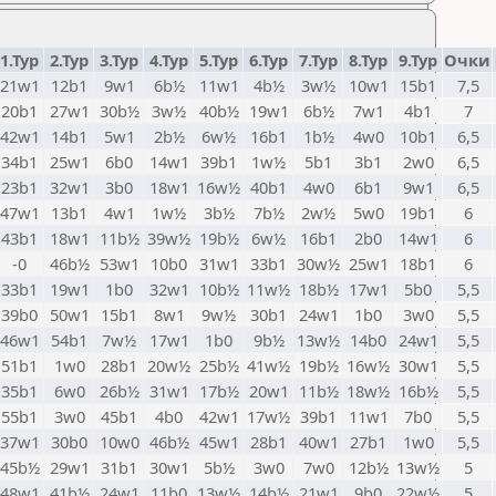
1.Тур
2.Тур
3.Тур
4.Тур
5.Тур
6.Тур
7.Тур
8.Тур
9.Тур
Очки
21w1
12b1
9w1
6b½
11w1
4b½
3w½
10w1
15b1
7,5
20b1
27w1
30b½
3w½
40b½
19w1
6b½
7w1
4b1
7
42w1
14b1
5w1
2b½
6w½
16b1
1b½
4w0
10b1
6,5
34b1
25w1
6b0
14w1
39b1
1w½
5b1
3b1
2w0
6,5
23b1
32w1
3b0
18w1
16w½
40b1
4w0
6b1
9w1
6,5
47w1
13b1
4w1
1w½
3b½
7b½
2w½
5w0
19b1
6
43b1
18w1
11b½
39w½
19b½
6w½
16b1
2b0
14w1
6
-0
46b½
53w1
10b0
31w1
33b1
30w½
25w1
18b1
6
33b1
19w1
1b0
32w1
10b½
11w½
18b½
17w1
5b0
5,5
39b0
50w1
15b1
8w1
9w½
30b1
24w1
1b0
3w0
5,5
46w1
54b1
7w½
17w1
1b0
9b½
13w½
14b0
24w1
5,5
51b1
1w0
28b1
20w½
25b½
41w½
19b½
16w½
30w1
5,5
35b1
6w0
26b½
31w1
17b½
20w1
11b½
18w½
16b½
5,5
55b1
3w0
45b1
4b0
42w1
17w½
39b1
11w1
7b0
5,5
37w1
30b0
10w0
46b½
45w1
28b1
40w1
27b1
1w0
5,5
45b½
29w1
31b1
30w1
5b½
3w0
7w0
12b½
13w½
5
48w1
41b½
24w1
11b0
13w½
14b½
21w1
9b0
22w½
5