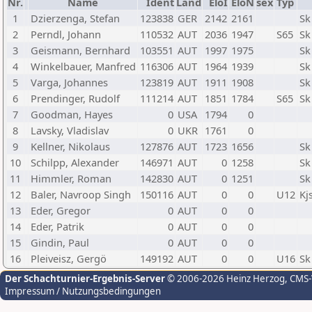
Nr.
Name
Ident
Land
EloI
EloN
sex
Typ
1
Dzierzenga, Stefan
123838
GER
2142
2161
Sk
2
Perndl, Johann
110532
AUT
2036
1947
S65
Sk
3
Geismann, Bernhard
103551
AUT
1997
1975
Sk
4
Winkelbauer, Manfred
116306
AUT
1964
1939
Sk
5
Varga, Johannes
123819
AUT
1911
1908
Sk
6
Prendinger, Rudolf
111214
AUT
1851
1784
S65
Sk
7
Goodman, Hayes
0
USA
1794
0
8
Lavsky, Vladislav
0
UKR
1761
0
9
Kellner, Nikolaus
127876
AUT
1723
1656
Sk
10
Schilpp, Alexander
146971
AUT
0
1258
Sk
11
Himmler, Roman
142830
AUT
0
1251
Sk
12
Baler, Navroop Singh
150116
AUT
0
0
U12
Kj
13
Eder, Gregor
0
AUT
0
0
14
Eder, Patrik
0
AUT
0
0
15
Gindin, Paul
0
AUT
0
0
16
Pleiveisz, Gergö
149192
AUT
0
0
U16
Sk
Der Schachturnier-Ergebnis-Server
© 2006-2026 Heinz Herzog
, CMS
Impressum / Nutzungsbedingungen