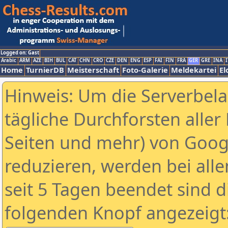
Logged on: Gast
Arabic
ARM
AZE
BIH
BUL
CAT
CHN
CRO
CZE
DEN
ENG
ESP
FAI
FIN
FRA
GER
GRE
INA
I
Home
TurnierDB
Meisterschaft
Foto-Galerie
Meldekartei
El
Hinweis: Um die Serverbel
tägliche Durchforsten aller 
Seiten und mehr) von Goog
reduzieren, werden bei alle
seit 5 Tagen beendet sind d
folgenden Knopf angezeigt