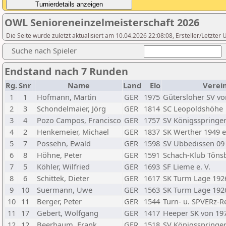
OWL Senioreneinzelmeisterschaft 2026
Die Seite wurde zuletzt aktualisiert am 10.04.2026 22:08:08, Ersteller/Letzte
Suche nach Spieler
Endstand nach 7 Runden
Rg.
Snr
Name
Land
Elo
Verei
1
1
Hofmann, Martin
GER
1975
Gütersloher SV von
2
3
Schondelmaier, Jörg
GER
1814
SC Leopoldshöhe
3
4
Pozo Campos, Francisco
GER
1757
SV Königsspringer
4
2
Henkemeier, Michael
GER
1837
SK Werther 1949 e.
5
7
Possehn, Ewald
GER
1598
SV Ubbedissen 09 
6
8
Höhne, Peter
GER
1591
Schach-Klub Töns
7
5
Köhler, Wilfried
GER
1693
SF Lieme e. V.
8
6
Schittek, Dieter
GER
1617
SK Turm Lage 1926
9
10
Suermann, Uwe
GER
1563
SK Turm Lage 1926
10
11
Berger, Peter
GER
1544
Turn- u. SPVERz-
11
17
Gebert, Wolfgang
GER
1417
Heeper SK von 19
12
12
Beerbaum, Frank
GER
1518
SV Königsspringer