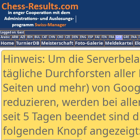
Logged on: Gast
Arabic
ARM
AZE
BIH
BUL
CAT
CHN
CRO
CZE
DEN
ENG
ESP
FAI
FIN
FRA
GER
GRE
INA
I
Home
TurnierDB
Meisterschaft
Foto-Galerie
Meldekartei
El
Hinweis: Um die Serverbel
tägliche Durchforsten aller 
Seiten und mehr) von Goog
reduzieren, werden bei alle
seit 5 Tagen beendet sind d
folgenden Knopf angezeigt