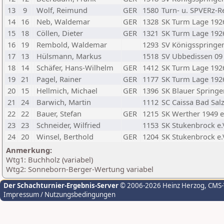
13
9
Wolf, Reimund
GER
1580
Turn- u. SPVERz-
14
16
Neb, Waldemar
GER
1328
SK Turm Lage 1926
15
18
Cöllen, Dieter
GER
1321
SK Turm Lage 1926
16
19
Rembold, Waldemar
1293
SV Königsspringer
17
13
Hülsmann, Markus
1518
SV Ubbedissen 09 
18
14
Schäfer, Hans-Wilhelm
GER
1412
SK Turm Lage 1926
19
21
Pagel, Rainer
GER
1177
SK Turm Lage 1926
20
15
Hellmich, Michael
GER
1396
SK Blauer Springe
21
24
Barwich, Martin
1112
SC Caissa Bad Salz
22
22
Bauer, Stefan
GER
1215
SK Werther 1949 e.
23
23
Schneider, Wilfried
1153
SK Stukenbrock e.
24
20
Winsel, Berthold
GER
1204
SK Stukenbrock e.
Anmerkung:
Wtg1: Buchholz (variabel)
Wtg2: Sonneborn-Berger-Wertung variabel
Der Schachturnier-Ergebnis-Server
© 2006-2026 Heinz Herzog
, CMS
Impressum / Nutzungsbedingungen