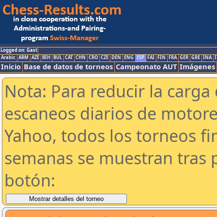
Logged on: Gast
Arabic
ARM
AZE
BIH
BUL
CAT
CHN
CRO
CZE
DEN
ENG
ESP
FAI
FIN
FRA
GER
GRE
INA
I
Inicio
Base de datos de torneos
Campeonato AUT
Imágenes
Nota: Para reducir la carga 
escaneos diarios de motor
Yahoo, todos los torneos f
semanas se muestran tras p
botón: