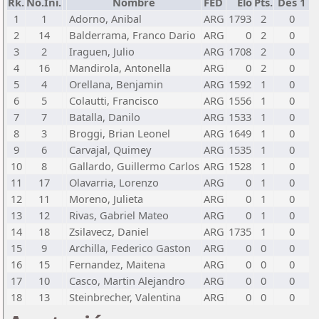
Rk.
No.Ini.
Nombre
FED
Elo
Pts.
Des 1
1
1
Adorno, Anibal
ARG
1793
2
0
2
14
Balderrama, Franco Dario
ARG
0
2
0
3
2
Iraguen, Julio
ARG
1708
2
0
4
16
Mandirola, Antonella
ARG
0
2
0
5
4
Orellana, Benjamin
ARG
1592
1
0
6
5
Colautti, Francisco
ARG
1556
1
0
7
7
Batalla, Danilo
ARG
1533
1
0
8
3
Broggi, Brian Leonel
ARG
1649
1
0
9
6
Carvajal, Quimey
ARG
1535
1
0
10
8
Gallardo, Guillermo Carlos
ARG
1528
1
0
11
17
Olavarria, Lorenzo
ARG
0
1
0
12
11
Moreno, Julieta
ARG
0
1
0
13
12
Rivas, Gabriel Mateo
ARG
0
1
0
14
18
Zsilavecz, Daniel
ARG
1735
1
0
15
9
Archilla, Federico Gaston
ARG
0
0
0
16
15
Fernandez, Maitena
ARG
0
0
0
17
10
Casco, Martin Alejandro
ARG
0
0
0
18
13
Steinbrecher, Valentina
ARG
0
0
0