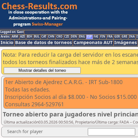
Logged on: Gast
Arabic
ARM
AZE
BIH
BUL
CAT
CHN
CRO
CZE
DEN
ENG
ESP
FAI
FIN
FRA
GER
GRE
INA
I
Inicio
Base de datos de torneos
Campeonato AUT
Imágenes
Nota: Para reducir la carga del servidor en los esc
todos los torneos finalizados hace más de 2 semanas
1er Abierto de Ajedrez C.A.R.G. - IRT Sub-1800
Todas las edades.
Inscripción Socios al día $8.000 - No Socios $15.000
Consultas 2964-529761
Torneo abierto para jugadores nivel princi
Última actualización03.05.2026 00:50:56, Propietario/Última carga: FADA – C
Search for player