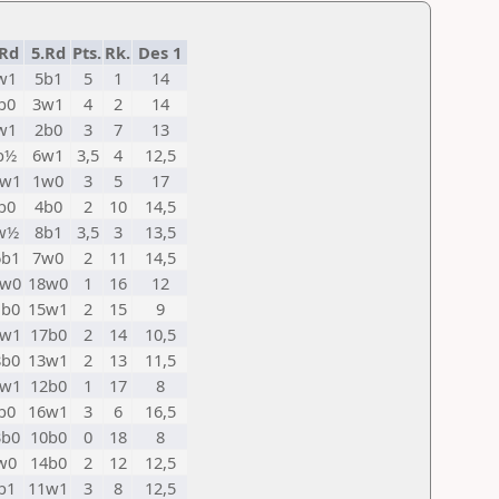
.Rd
5.Rd
Pts.
Rk.
Des 1
w1
5b1
5
1
14
b0
3w1
4
2
14
w1
2b0
3
7
13
b½
6w1
3,5
4
12,5
4w1
1w0
3
5
17
b0
4b0
2
10
14,5
w½
8b1
3,5
3
13,5
6b1
7w0
2
11
14,5
7w0
18w0
1
16
12
1b0
15w1
2
15
9
0w1
17b0
2
14
10,5
8b0
13w1
2
13
11,5
5w1
12b0
1
17
8
b0
16w1
3
6
16,5
3b0
10b0
0
18
8
w0
14b0
2
12
12,5
b1
11w1
3
8
12,5