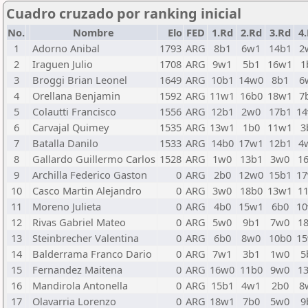
Cuadro cruzado por ranking inicial
No.
Nombre
Elo
FED
1.Rd
2.Rd
3.Rd
4
1
Adorno Anibal
1793
ARG
8b1
6w1
14b1
2
2
Iraguen Julio
1708
ARG
9w1
5b1
16w1
1
3
Broggi Brian Leonel
1649
ARG
10b1
14w0
8b1
6
4
Orellana Benjamin
1592
ARG
11w1
16b0
18w1
7
5
Colautti Francisco
1556
ARG
12b1
2w0
17b1
1
6
Carvajal Quimey
1535
ARG
13w1
1b0
11w1
3
7
Batalla Danilo
1533
ARG
14b0
17w1
12b1
4
8
Gallardo Guillermo Carlos
1528
ARG
1w0
13b1
3w0
1
9
Archilla Federico Gaston
0
ARG
2b0
12w0
15b1
1
10
Casco Martin Alejandro
0
ARG
3w0
18b0
13w1
1
11
Moreno Julieta
0
ARG
4b0
15w1
6b0
1
12
Rivas Gabriel Mateo
0
ARG
5w0
9b1
7w0
1
13
Steinbrecher Valentina
0
ARG
6b0
8w0
10b0
1
14
Balderrama Franco Dario
0
ARG
7w1
3b1
1w0
5
15
Fernandez Maitena
0
ARG
16w0
11b0
9w0
1
16
Mandirola Antonella
0
ARG
15b1
4w1
2b0
8
17
Olavarria Lorenzo
0
ARG
18w1
7b0
5w0
9