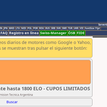
Servert
TA
JPN
MKD
LTU
NED
POL
POR
ROU
RUS
SRB
SVK
SWE
TUR
UKR
VIE
FontSize:11pt
FAQ
Registro en línea
Swiss-Manager
ÖSB
FIDE
aneos diarios de motores como Google o Yahoo,
 se muestran tras pulsar el siguiente botón:
ante hasta 1800 ELO - CUPOS LIMITADOS
omision Tecnica Argentina
Buscar