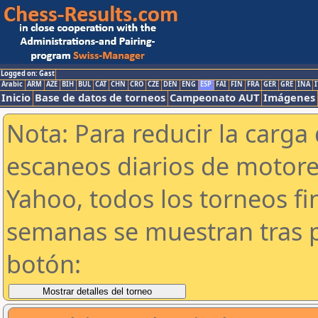
Logged on: Gast
Arabic
ARM
AZE
BIH
BUL
CAT
CHN
CRO
CZE
DEN
ENG
ESP
FAI
FIN
FRA
GER
GRE
INA
I
Inicio
Base de datos de torneos
Campeonato AUT
Imágenes
Nota: Para reducir la carga 
escaneos diarios de motor
Yahoo, todos los torneos f
semanas se muestran tras p
botón: