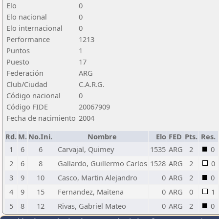
Elo
0
Elo nacional
0
Elo internacional
0
Performance
1213
Puntos
1
Puesto
17
Federación
ARG
Club/Ciudad
C.A.R.G.
Código nacional
0
Código FIDE
20067909
Fecha de nacimiento
2004
Rd.
M.
No.Ini.
Nombre
Elo
FED
Pts.
Res.
1
6
6
Carvajal, Quimey
1535
ARG
2
0
2
6
8
Gallardo, Guillermo Carlos
1528
ARG
2
0
3
9
10
Casco, Martin Alejandro
0
ARG
2
0
4
9
15
Fernandez, Maitena
0
ARG
0
1
5
8
12
Rivas, Gabriel Mateo
0
ARG
2
0