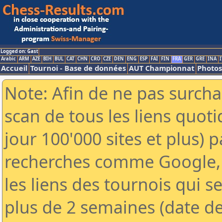
Logged on: Gast
Arabic
ARM
AZE
BIH
BUL
CAT
CHN
CRO
CZE
DEN
ENG
ESP
FAI
FIN
FRA
GER
GRE
INA
I
Accueil
Tournoi - Base de données
AUT Championnat
Photos
Note: Afin de ne pas surcha
scan de tous les liens quo
jour 100'000 sites et plus) 
recherches comme Google, 
les liens des tournois qui se
plus de 2 semaines (date de