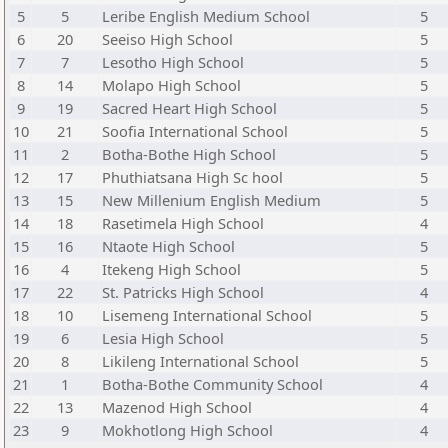
5
5
Leribe English Medium School
5
6
20
Seeiso High School
5
7
7
Lesotho High School
5
8
14
Molapo High School
5
9
19
Sacred Heart High School
5
10
21
Soofia International School
5
11
2
Botha-Bothe High School
5
12
17
Phuthiatsana High Sc hool
5
13
15
New Millenium English Medium
5
14
18
Rasetimela High School
4
15
16
Ntaote High School
5
16
4
Itekeng High School
5
17
22
St. Patricks High School
4
18
10
Lisemeng International School
5
19
6
Lesia High School
5
20
8
Likileng International School
5
21
1
Botha-Bothe Community School
4
22
13
Mazenod High School
4
23
9
Mokhotlong High School
4