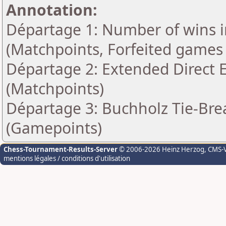
Annotation:
Départage 1: Number of wins i
(Matchpoints, Forfeited games
Départage 2: Extended Direct 
(Matchpoints)
Départage 3: Buchholz Tie-Brea
(Gamepoints)
Chess-Tournament-Results-Server
© 2006-2026 Heinz Herzog
, CMS-
mentions légales / conditions d'utilisation