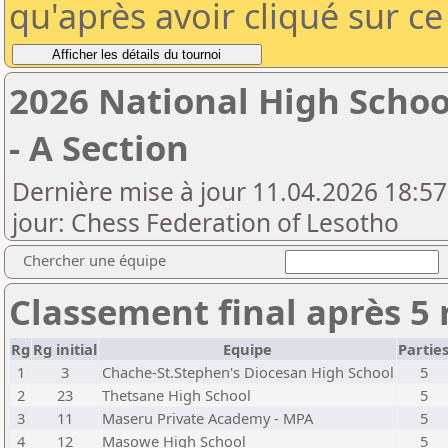
qu'après avoir cliqué sur c
2026 National High Scho
- A Section
Dernière mise à jour 11.04.2026 18:57
jour: Chess Federation of Lesotho
Chercher une équipe
Classement final après 5
Rg
Rg initial
Equipe
Partie
1
3
Chache-St.Stephen's Diocesan High School
5
2
23
Thetsane High School
5
3
11
Maseru Private Academy - MPA
5
4
12
Masowe High School
5