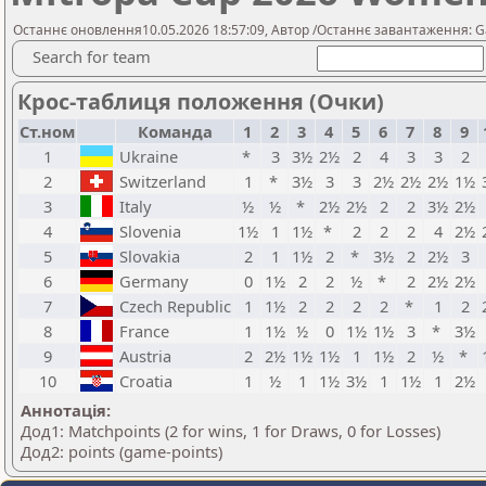
Останнє оновлення10.05.2026 18:57:09, Автор /Останнє завантаження: Ga
Search for team
Крос-таблиця положення (Очки)
Ст.ном
Команда
1
2
3
4
5
6
7
8
9
1
Ukraine
*
3
3½
2½
2
4
3
3
2
2
Switzerland
1
*
3½
3
3
2½
2½
2½
1½
3
Italy
½
½
*
2½
2½
2
2
3½
2½
4
Slovenia
1½
1
1½
*
2
2
2
4
2½
5
Slovakia
2
1
1½
2
*
3½
2
2½
3
6
Germany
0
1½
2
2
½
*
2
2½
2½
7
Czech Republic
1
1½
2
2
2
2
*
1
2
8
France
1
1½
½
0
1½
1½
3
*
3½
9
Austria
2
2½
1½
1½
1
1½
2
½
*
10
Croatia
1
½
1
1½
3½
1
1½
1
2½
Аннотація:
Дод1: Matchpoints (2 for wins, 1 for Draws, 0 for Losses)
Дод2: points (game-points)