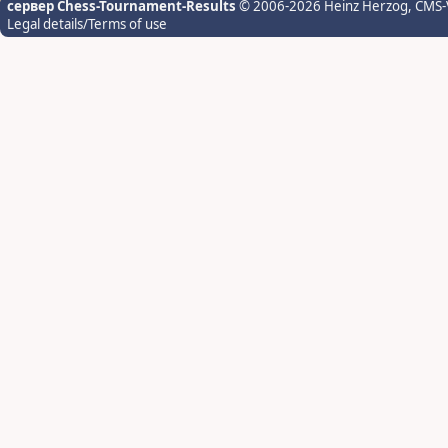
сервер Chess-Tournament-Results
© 2006-2026 Heinz Herzog
, CMS-
Legal details/Terms of use