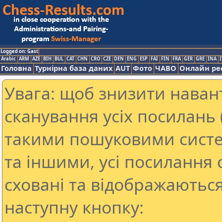
Logged on: Gast
Arabic
ARM
AZE
BIH
BUL
CAT
CHN
CRO
CZE
DEN
ENG
ESP
FAI
FIN
FRA
GER
GRE
INA
I
Головна
Турнірна база даних
AUT
Фото
ЧАВО
Онлайн ре
Увага: щоб знизити наван
сканування усіх посилань (
такими пошуковими систе
та іншими, усі посилання 
сховані та відображаються
наступну кнопку: