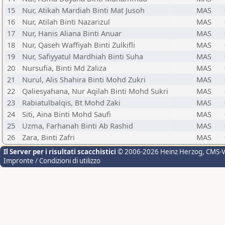
15
Nur, Atikah Mardiah Binti Mat Jusoh
MAS
16
Nur, Atilah Binti Nazarizul
MAS
17
Nur, Hanis Aliana Binti Anuar
MAS
18
Nur, Qaseh Waffiyah Binti Zulkifli
MAS
19
Nur, Safiyyatul Mardhiah Binti Suha
MAS
20
Nursufia, Binti Md Zaliza
MAS
21
Nurul, Alis Shahira Binti Mohd Zukri
MAS
22
Qaliesyahana, Nur Aqilah Binti Mohd Sukri
MAS
23
Rabiatulbalqis, Bt Mohd Zaki
MAS
24
Siti, Aina Binti Mohd Saufi
MAS
25
Uzma, Farhanah Binti Ab Rashid
MAS
26
Zara, Binti Zafri
MAS
Il Server per i risultati scacchistici
© 2006-2026 Heinz Herzog
, CMS-
Impronte / Condizioni di utilizzo