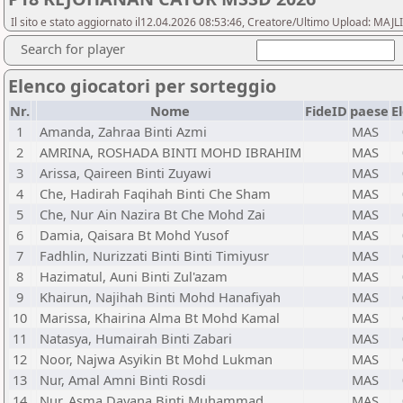
Il sito e stato aggiornato il12.04.2026 08:53:46, Creatore/Ultimo Upload:
Search for player
Elenco giocatori per sorteggio
Nr.
Nome
FideID
paese
E
1
Amanda, Zahraa Binti Azmi
MAS
2
AMRINA, ROSHADA BINTI MOHD IBRAHIM
MAS
3
Arissa, Qaireen Binti Zuyawi
MAS
4
Che, Hadirah Faqihah Binti Che Sham
MAS
5
Che, Nur Ain Nazira Bt Che Mohd Zai
MAS
6
Damia, Qaisara Bt Mohd Yusof
MAS
7
Fadhlin, Nurizzati Binti Binti Timiyusr
MAS
8
Hazimatul, Auni Binti Zul'azam
MAS
9
Khairun, Najihah Binti Mohd Hanafiyah
MAS
10
Marissa, Khairina Alma Bt Mohd Kamal
MAS
11
Natasya, Humairah Binti Zabari
MAS
12
Noor, Najwa Asyikin Bt Mohd Lukman
MAS
13
Nur, Amal Amni Binti Rosdi
MAS
14
Nur, Asma Dayana Binti Muhammad
MAS