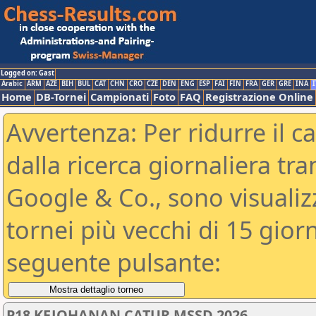
Logged on: Gast
Arabic
ARM
AZE
BIH
BUL
CAT
CHN
CRO
CZE
DEN
ENG
ESP
FAI
FIN
FRA
GER
GRE
INA
I
Home
DB-Tornei
Campionati
Foto
FAQ
Registrazione Online
Avvertenza: Per ridurre il c
dalla ricerca giornaliera tra
Google & Co., sono visualizzab
tornei più vecchi di 15 gio
seguente pulsante:
P18 KEJOHANAN CATUR MSSD 2026