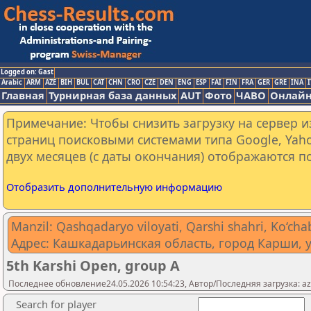
Logged on: Gast
Arabic
ARM
AZE
BIH
BUL
CAT
CHN
CRO
CZE
DEN
ENG
ESP
FAI
FIN
FRA
GER
GRE
INA
I
Главная
Турнирная база данных
AUT
Фото
ЧАВО
Онлайн
Примечание: Чтобы снизить загрузку на сервер и
страниц поисковыми системами типа Google, Yaho
двух месяцев (с даты окончания) отображаются по
Отобразить дополнительную информацию
Manzil: Qashqadaryo viloyati, Qarshi shahri, Ko‘chab
Адрес: Кашкадарьинская область, город Карши, у
5th Karshi Open, group A
Последнее обновление24.05.2026 10:54:23, Автор/Последняя загрузка: az
Search for player