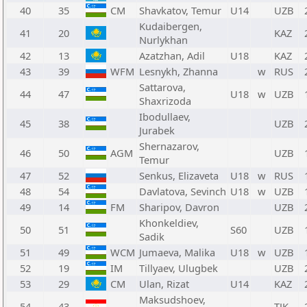
40
35
CM
Shavkatov, Temur
U14
UZB
Kudaibergen,
41
20
KAZ
Nurlykhan
42
13
Azatzhan, Adil
U18
KAZ
43
39
WFM
Lesnykh, Zhanna
w
RUS
Sattarova,
44
47
U18
w
UZB
Shaxrizoda
Ibodullaev,
45
38
UZB
Jurabek
Shernazarov,
46
50
AGM
UZB
Temur
47
52
Senkus, Elizaveta
U18
w
RUS
48
54
Davlatova, Sevinch
U18
w
UZB
49
14
FM
Sharipov, Davron
UZB
Khonkeldiev,
50
51
S60
UZB
Sadik
51
49
WCM
Jumaeva, Malika
U18
w
UZB
52
19
IM
Tillyaev, Ulugbek
UZB
53
29
CM
Ulan, Rizat
U14
KAZ
Maksudshoev,
54
43
TJK