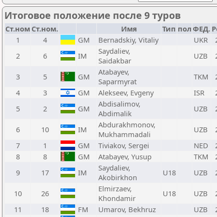
Итоговое положение после 9 туров
Ст.ном
Ст.ном.
Имя
Тип
пол
ФЕД.
Р
1
4
GM
Bernadskiy, Vitaliy
UKR
Saydaliev,
2
6
IM
UZB
Saidakbar
Atabayev,
3
5
GM
TKM
Saparmyrat
4
3
GM
Alekseev, Evgeny
ISR
Abdisalimov,
5
2
GM
UZB
Abdimalik
Abdurakhmonov,
6
10
IM
UZB
Mukhammadali
7
1
GM
Tiviakov, Sergei
NED
8
8
GM
Atabayev, Yusup
TKM
Saydaliev,
9
17
IM
U18
UZB
Akobirkhon
Elmirzaev,
10
26
U18
UZB
Khondamir
11
18
FM
Umarov, Bekhruz
UZB