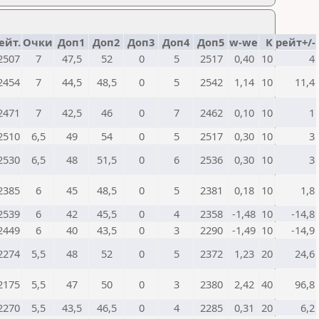
ейт.
Очки
Доп1
Доп2
Доп3
Доп4
Доп5
w-we
K
рейт+/-
2507
7
47,5
52
0
5
2517
0,40
10
4
2454
7
44,5
48,5
0
5
2542
1,14
10
11,4
2471
7
42,5
46
0
7
2462
0,10
10
1
2510
6,5
49
54
0
5
2517
0,30
10
3
2530
6,5
48
51,5
0
6
2536
0,30
10
3
2385
6
45
48,5
0
5
2381
0,18
10
1,8
2539
6
42
45,5
0
4
2358
-1,48
10
-14,8
2449
6
40
43,5
0
3
2290
-1,49
10
-14,9
2274
5,5
48
52
0
5
2372
1,23
20
24,6
2175
5,5
47
50
0
3
2380
2,42
40
96,8
2270
5,5
43,5
46,5
0
4
2285
0,31
20
6,2