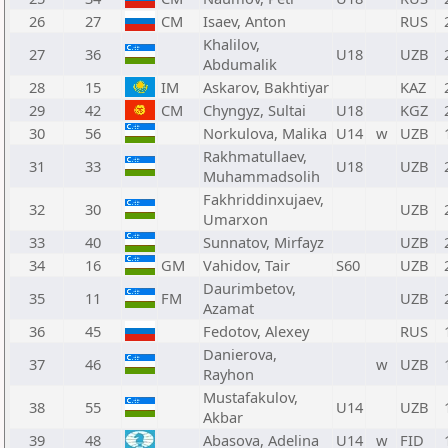
26
27
CM
Isaev, Anton
RUS
Khalilov,
27
36
U18
UZB
Abdumalik
28
15
IM
Askarov, Bakhtiyar
KAZ
29
42
CM
Chyngyz, Sultai
U18
KGZ
30
56
Norkulova, Malika
U14
w
UZB
Rakhmatullaev,
31
33
U18
UZB
Muhammadsolih
Fakhriddinxujaev,
32
30
UZB
Umarxon
33
40
Sunnatov, Mirfayz
UZB
34
16
GM
Vahidov, Tair
S60
UZB
Daurimbetov,
35
11
FM
UZB
Azamat
36
45
Fedotov, Alexey
RUS
Danierova,
37
46
w
UZB
Rayhon
Mustafakulov,
38
55
U14
UZB
Akbar
39
48
Abasova, Adelina
U14
w
FID