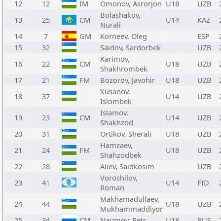
12
12
IM
Omonov, Asrorjon
U18
UZB
Bolashakov,
13
25
CM
U14
KAZ
Nurali
14
7
GM
Korneev, Oleg
ESP
15
32
Saidov, Sardorbek
UZB
Karimov,
16
22
CM
U18
UZB
Shakhrombek
17
21
FM
Bozorov, Javohir
U18
UZB
Xusanov,
18
37
U14
UZB
Islombek
Islamov,
19
23
CM
U14
UZB
Shakhzod
20
31
Ortikov, Sherali
U18
UZB
Hamzaev,
21
24
FM
U18
UZB
Shahzodbek
22
28
Aliev, Saidkosim
UZB
Voroshilov,
23
41
U14
FID
Roman
Makhamadullaev,
24
44
U18
UZB
Mukhammaddiyor
25
34
CM
Naumov, Petr
U18
RUS