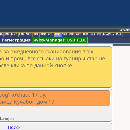
Servert
TA
JPN
MKD
LTU
NED
POL
POR
ROU
RUS
SRB
SVK
SWE
TUR
UKR
VIE
FontSize:11pt
 Регистрация
Swiss-Manager
ÖSB
FIDE
з-за ежедневного сканирования всех
o и проч., все ссылки на турниры старше
сле клика по данной кнопке :
og‘ ko‘chasi, 17-uy.
лица Кучабог, дом 17.
komiljon
Поиск