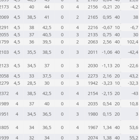
2173
4,5
40
44
0
4
2156
-0,21
20
-4,2
2069
4,5
38,5
41
0
2
2165
0,95
40
38
2291
4,5
38
42,5
0
4
2216
-0,67
10
-6,7
2055
4,5
37
40,5
0
3
2135
0,75
40
30
1759
4,5
36
39,5
0
2
2063
2,56
40
102,4
2103
4,5
35,5
38,5
0
3
2011
-1,06
40
-42,4
2123
4,5
34,5
37
0
3
2030
-1,13
20
-22,6
2058
4,5
33
37,5
0
4
2273
2,16
20
43,2
2279
4,5
28,5
30
0
3
1942
-3,23
10
-32,3
2372
4
38,5
42,5
0
4
2154
-2,15
20
-43
1989
4
37
40
0
4
2035
0,54
20
10,8
1951
4
34,5
36,5
0
3
1980
0,15
20
3
1805
4
34
36,5
0
4
1967
1,34
40
53,6
1939
4
32
34
0
3
2074
1,38
40
55,2