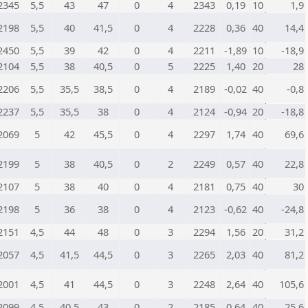
2345
5,5
43
47
0
4
2343
0,19
10
1,9
2198
5,5
40
41,5
0
4
2228
0,36
40
14,4
2450
5,5
39
42
0
4
2211
-1,89
10
-18,9
2104
5,5
38
40,5
0
5
2225
1,40
20
28
2206
5,5
35,5
38,5
0
4
2189
-0,02
40
-0,8
2237
5,5
35,5
38
0
4
2124
-0,94
20
-18,8
2069
5
42
45,5
0
4
2297
1,74
40
69,6
2199
5
38
40,5
0
2
2249
0,57
40
22,8
2107
5
38
40
0
4
2181
0,75
40
30
2198
5
36
38
0
4
2123
-0,62
40
-24,8
2151
4,5
44
48
0
3
2294
1,56
20
31,2
2057
4,5
41,5
44,5
0
3
2265
2,03
40
81,2
2001
4,5
41
44,5
0
3
2248
2,64
40
105,6
2099
4,5
40,5
43
0
2
2185
0,64
40
25,6