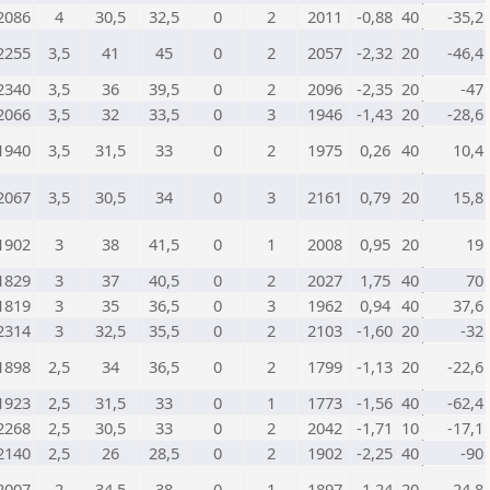
2086
4
30,5
32,5
0
2
2011
-0,88
40
-35,2
2255
3,5
41
45
0
2
2057
-2,32
20
-46,4
2340
3,5
36
39,5
0
2
2096
-2,35
20
-47
2066
3,5
32
33,5
0
3
1946
-1,43
20
-28,6
1940
3,5
31,5
33
0
2
1975
0,26
40
10,4
2067
3,5
30,5
34
0
3
2161
0,79
20
15,8
1902
3
38
41,5
0
1
2008
0,95
20
19
1829
3
37
40,5
0
2
2027
1,75
40
70
1819
3
35
36,5
0
3
1962
0,94
40
37,6
2314
3
32,5
35,5
0
2
2103
-1,60
20
-32
1898
2,5
34
36,5
0
2
1799
-1,13
20
-22,6
1923
2,5
31,5
33
0
1
1773
-1,56
40
-62,4
2268
2,5
30,5
33
0
2
2042
-1,71
10
-17,1
2140
2,5
26
28,5
0
2
1902
-2,25
40
-90
2007
2
34,5
38
0
1
1897
-1,24
20
-24,8