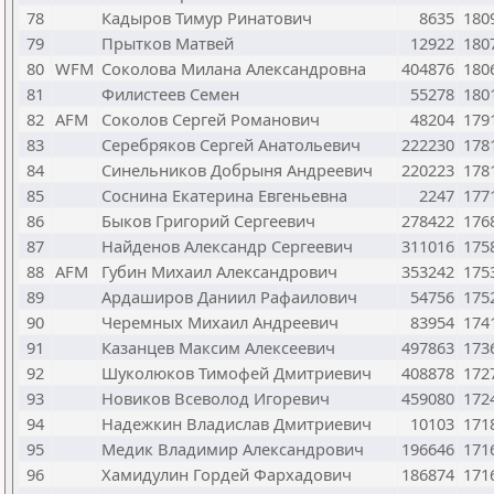
78
Кадыров Тимур Ринатович
8635
180
79
Прытков Матвей
12922
180
80
WFM
Соколова Милана Александровна
404876
180
81
Филистеев Семен
55278
180
82
AFM
Соколов Сергей Романович
48204
179
83
Серебряков Сергей Анатольевич
222230
178
84
Синельников Добрыня Андреевич
220223
178
85
Соснина Екатерина Евгеньевна
2247
177
86
Быков Григорий Сергеевич
278422
176
87
Найденов Александр Сергеевич
311016
175
88
AFM
Губин Михаил Александрович
353242
175
89
Ардаширов Даниил Рафаилович
54756
175
90
Черемных Михаил Андреевич
83954
174
91
Казанцев Максим Алексеевич
497863
173
92
Шуколюков Тимофей Дмитриевич
408878
172
93
Новиков Всеволод Игоревич
459080
172
94
Надежкин Владислав Дмитриевич
10103
171
95
Медик Владимир Александрович
196646
171
96
Хамидулин Гордей Фархадович
186874
171