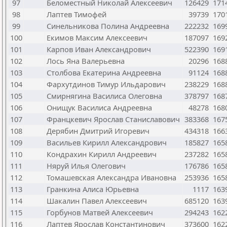
97
Беломестный Николай Алексеевич
126429
171
98
Лаптев Тимофей
39739
170
99
Синельникова Полина Андреевна
222232
169
100
Екимов Максим Алексеевич
187097
169
101
Карпов Иван Александрович
522390
169
102
Лось Яна Валерьевна
20296
168
103
Столбова Екатерина Андреевна
91124
168
104
Фархутдинов Тимур Ильдарович
238229
168
105
Смирнягина Василиса Олеговна
378797
168
106
Онищук Василиса Андреевна
48278
168
107
Францкевич Ярослав Станиславович
383368
167
108
Дерябин Дмитрий Игоревич
434318
166
109
Васильев Кирилл Александрович
185827
165
110
Кондрахин Кирилл Андреевич
237282
165
111
Няруй Илья Олегович
176786
165
112
Томашевская Александра Ивановна
253936
165
113
Гранкина Алиса Юрьевна
1117
163
114
Шакалин Павел Алексеевич
685120
163
115
Горбунов Матвей Алексеевич
294243
162
116
Лаптев Ярослав Константинович
373600
162