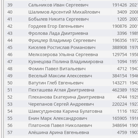
39
Сальников Иван Сергеевич
191426
202
40
Шалимов Арсентий Михайлович
3409
200
41
Бобылев Никита Сергеевич
1205
200
42
Гордеев Егор Евгеньевич
190876
200
43
Фролова Лада Дмитриевна
3396
198
44
Фрицлер Владимир Сергеевич
196356
197
45
Киселев Ростислав Романович
388908
197
46
Мелкозерова Ульяна Сергеевна
129754
195
47
Кузнецова Полина Владимировна
1094
195
48
Фомин Павел Витальевич
4712
194
49
Веселый Максим Алексеевич
384154
194
50
Ватутин Глеб Евгеньевич
143271
194
51
Пехташева Аглая Дмитриевна
462389
192
52
Плеханова Екатерина Дмитриевна
4744
192
53
Черепанов Сергей Андреевич
220224
192
54
Шамсутдинова Карина Булатовна
1116
192
55
Енин Марк Александрович
165905
191
56
Платонов Павел Николаевич
348694
190
57
Алёшина Арина Евгеньевна
4759
190