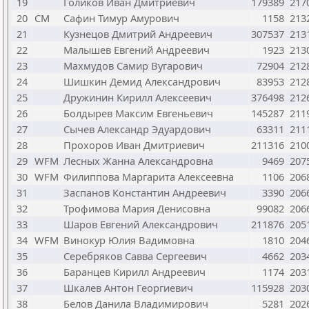
19
Голиков Иван Дмитриевич
179389
217
20
CM
Сафин Тимур Амурович
1158
213
21
Кузнецов Дмитрий Андреевич
307537
213
22
Малышев Евгений Андреевич
1923
213
23
Махмудов Самир Вугарович
72904
212
24
Шишкин Демид Александрович
83953
212
25
Дружинин Кирилл Алексеевич
376498
212
26
Болдырев Максим Евгеньевич
145287
211
27
Сычев Александр Эдуардович
63311
211
28
Прохоров Иван Дмитриевич
211316
210
29
WFM
Лесных Жанна Александровна
9469
207
30
WFM
Филиппова Маргарита Алексеевна
1106
206
31
Заспанов Константин Андреевич
3390
206
32
Трофимова Мария Денисовна
99082
206
33
Шаров Евгений Александрович
211876
205
34
WFM
Винокур Юлия Вадимовна
1810
204
35
Серебряков Савва Сергеевич
4662
203
36
Баранцев Кирилл Андреевич
1174
203
37
Шкалев Антон Георгиевич
115928
203
38
Белов Данила Владимирович
5281
202