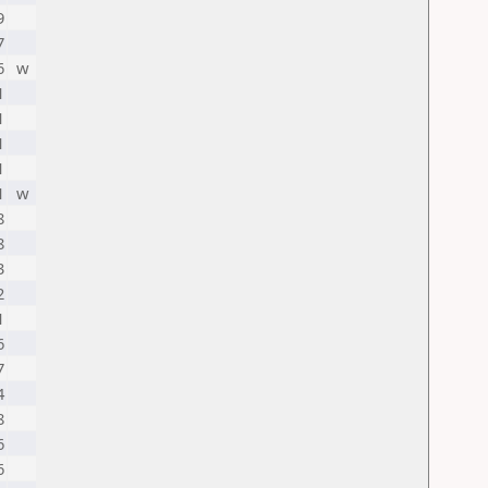
9
7
6
w
1
1
1
1
1
w
8
8
3
2
1
6
7
4
8
6
6