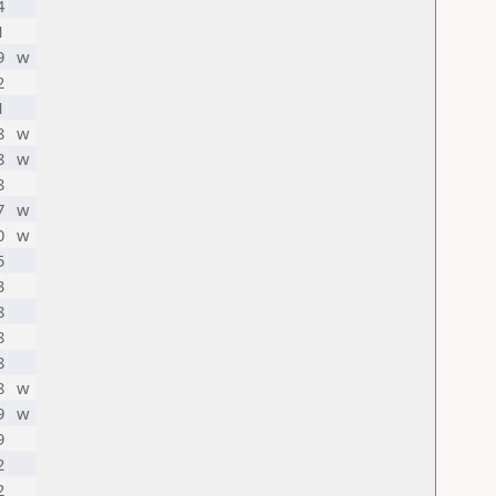
4
1
9
w
2
1
8
w
8
w
8
7
w
0
w
5
3
8
8
8
8
w
9
w
9
2
2