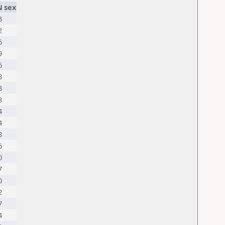
N
sex
3
2
5
9
6
8
3
8
4
4
8
6
0
7
0
2
7
4