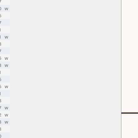
7
0
w
6
7
1
1
w
8
7
5
w
3
w
1
6
5
w
1
8
7
w
2
w
8
w
8
0