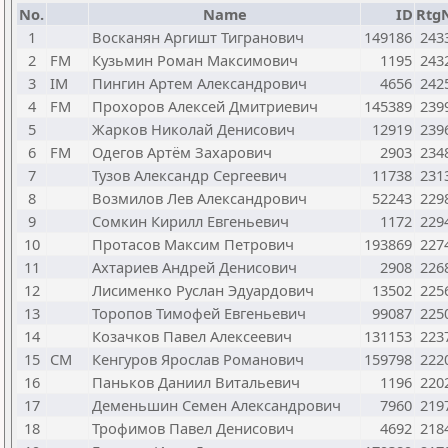
No.
Name
ID
Rtg
1
Восканян Аргишт Тигранович
149186
243
2
FM
Кузьмин Роман Максимович
1195
243
3
IM
Пингин Артем Александрович
4656
242
4
FM
Прохоров Алексей Дмитриевич
145389
239
5
Жарков Николай Денисович
12919
239
6
FM
Одегов Артём Захарович
2903
234
7
Тузов Александр Сергеевич
11738
231
8
Возмилов Лев Александрович
52243
229
9
Сомкин Кирилл Евгеньевич
1172
229
10
Протасов Максим Петрович
193869
227
11
Ахтариев Андрей Денисович
2908
226
12
Лисименко Руслан Эдуардович
13502
225
13
Торопов Тимофей Евгеньевич
99087
225
14
Козачков Павел Алексеевич
131153
223
15
CM
Кенгуров Ярослав Романович
159798
222
16
Паньков Даниил Витальевич
1196
220
17
Деменьшин Семен Александрович
7960
219
18
Трофимов Павел Денисович
4692
218