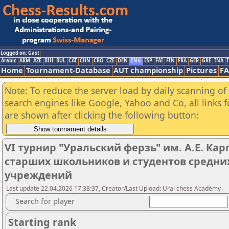
Logged on: Gast
Arabic
ARM
AZE
BIH
BUL
CAT
CHN
CRO
CZE
DEN
ENG
ESP
FAI
FIN
FRA
GER
GRE
INA
I
Home
Tournament-Database
AUT championship
Pictures
F
Note: To reduce the server load by daily scanning of a
search engines like Google, Yahoo and Co, all links 
are shown after clicking the following button:
VI турнир "Уральский ферзь" им. А.Е. К
старших школьников и студентов средни
учреждений
Last update 22.04.2026 17:38:37, Creator/Last Upload: Ural chess Academy
Search for player
Starting rank