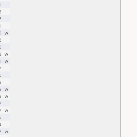
1
8
7
1
9
w
2
0
8
w
1
w
7
6
3
9
w
9
w
7
7
w
6
9
7
w