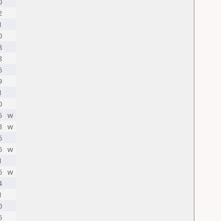
0
2
1
0
8
8
6
9
1
0
5
w
8
w
6
6
w
1
6
w
4
1
0
6