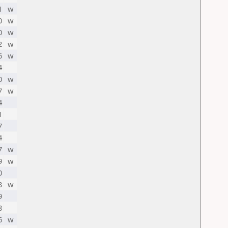
1
w
0
w
0
w
2
w
6
w
4
0
w
7
w
4
1
7
4
7
w
9
w
0
3
w
9
8
6
w