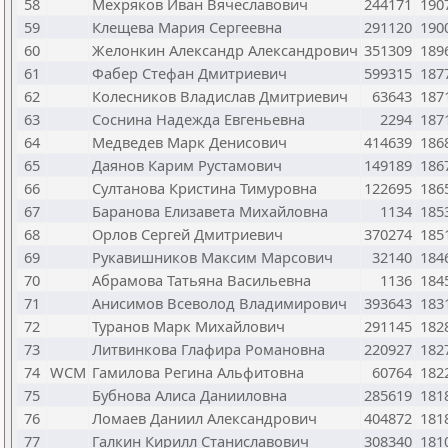
58
Мехряков Иван Вячеславович
244171
190
59
Клещева Мария Сергеевна
291120
190
60
Желонкин Александр Александрович
351309
189
61
Фабер Стефан Дмитриевич
599315
187
62
Колесников Владислав Дмитриевич
63643
187
63
Соснина Надежда Евгеньевна
2294
187
64
Медведев Марк Денисович
414639
186
65
Даянов Карим Рустамович
149189
186
66
Султанова Кристина Тимуровна
122695
186
67
Баранова Елизавета Михайловна
1134
185
68
Орлов Сергей Дмитриевич
370274
185
69
Рукавишников Максим Марсович
32140
184
70
Абрамова Татьяна Васильевна
1136
184
71
Анисимов Всеволод Владимирович
393643
183
72
Туранов Марк Михайлович
291145
182
73
Литвинкова Глафира Романовна
220927
182
74
WCM
Гамилова Регина Альфитовна
60764
182
75
Бубнова Алиса Данииловна
285619
181
76
Ломаев Даниил Александрович
404872
181
77
Галкин Кирилл Станиславович
308340
181