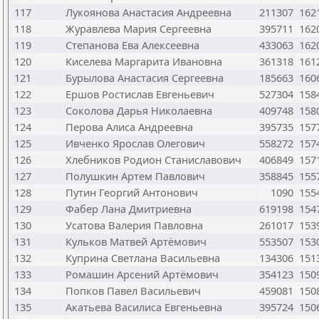
117
Лукоянова Анастасия Андреевна
211307
162
118
Журавлева Мария Сергеевна
395711
162
119
Степанова Ева Алексеевна
433063
162
120
Киселева Маргарита Ивановна
361318
161
121
Бурылова Анастасия Сергеевна
185663
160
122
Ершов Ростислав Евгеньевич
527304
158
123
Соколова Дарья Николаевна
409748
158
124
Перова Алиса Андреевна
395735
157
125
Ивченко Ярослав Олегович
558272
157
126
Хлебников Родион Станиславович
406849
157
127
Полушкин Артем Павлович
358845
155
128
Путин Георгий Антонович
1090
155
129
Фабер Лана Дмитриевна
619198
154
130
Усатова Валерия Павловна
261017
153
131
Кульков Матвей Артёмович
553507
153
132
Куприна Светлана Васильевна
134306
151
133
Ромашин Арсений Артёмович
354123
150
134
Попков Павел Васильевич
459081
150
135
Акатьева Василиса Евгеньевна
395724
150