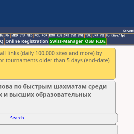
Servert
TA
JPN
MKD
LTU
NED
POL
POR
ROU
RUS
SRB
SVK
SWE
TUR
UKR
VIE
FontSize:11pt
AQ
Online Registration
Swiss-Manager
ÖSB
FIDE
ll links (daily 100.000 sites and more) by
for tournaments older than 5 days (end-date)
арпова по быстрым шахматам среди
х и высших образовательных
Search