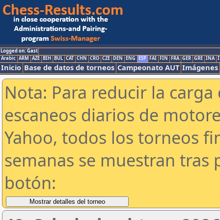
Logged on: Gast
Arabic
ARM
AZE
BIH
BUL
CAT
CHN
CRO
CZE
DEN
ENG
ESP
FAI
FIN
FRA
GER
GRE
INA
I
Inicio
Base de datos de torneos
Campeonato AUT
Imágenes
Nota: Para reducir la carga 
escaneos diarios de motor
Yahoo, todos los torneos f
semanas se muestran tras p
botón: