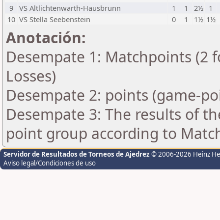
9
VS Altlichtenwarth-Hausbrunn
1
1
2½
1
10
VS Stella Seebenstein
0
1
1½
1½
Anotación:
Desempate 1: Matchpoints (2 fo
Losses)
Desempate 2: points (game-poi
Desempate 3: The results of t
point group according to Matc
Servidor de Resultados de Torneos de Ajedrez
© 2006-2026 Heinz H
Aviso legal/Condiciones de uso