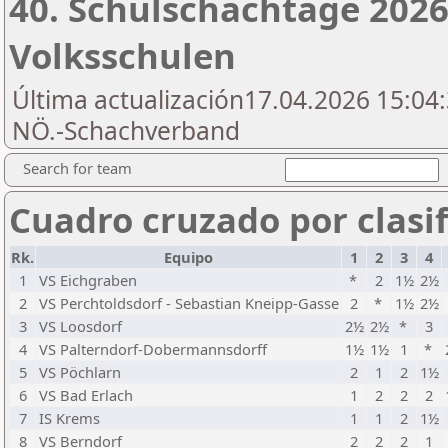
40. Schulschachtage 2026 
Volksschulen
Última actualización17.04.2026 15:04:
NÖ.-Schachverband
Search for team
Cuadro cruzado por clasif
Rk.
Equipo
1
2
3
4
1
VS Eichgraben
*
2
1½
2½
2
VS Perchtoldsdorf - Sebastian Kneipp-Gasse
2
*
1½
2½
3
VS Loosdorf
2½
2½
*
3
4
VS Palterndorf-Dobermannsdorff
1½
1½
1
*
5
VS Pöchlarn
2
1
2
1½
6
VS Bad Erlach
1
2
2
2
7
IS Krems
1
1
2
1½
8
VS Berndorf
2
2
2
1