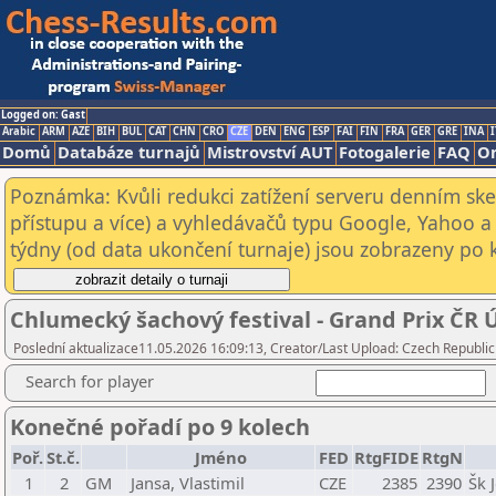
Logged on: Gast
Arabic
ARM
AZE
BIH
BUL
CAT
CHN
CRO
CZE
DEN
ENG
ESP
FAI
FIN
FRA
GER
GRE
INA
I
Domů
Databáze turnajů
Mistrovství AUT
Fotogalerie
FAQ
On
Poznámka: Kvůli redukci zatížení serveru denním s
přístupu a více) a vyhledávačů typu Google, Yahoo a 
týdny (od data ukončení turnaje) jsou zobrazeny po kl
Chlumecký šachový festival - Grand Prix ČR
Poslední aktualizace11.05.2026 16:09:13, Creator/Last Upload: Czech Republic
Search for player
Konečné pořadí po 9 kolech
Poř.
St.č.
Jméno
FED
RtgFIDE
RtgN
1
2
GM
Jansa, Vlastimil
CZE
2385
2390
Šk 