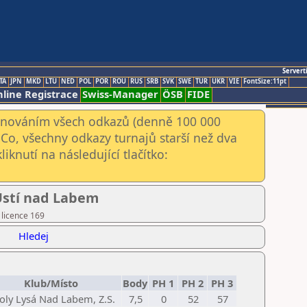
Servert
TA
JPN
MKD
LTU
NED
POL
POR
ROU
RUS
SRB
SVK
SWE
TUR
UKR
VIE
FontSize:11pt
line Registrace
Swiss-Manager
ÖSB
FIDE
kenováním všech odkazů (denně 100 000
Co, všechny odkazy turnajů starší než dva
iknutí na následující tlačítko:
 Ústí nad Labem
 licence 169
Hledej
Klub/Místo
Body
PH 1
PH 2
PH 3
Joly Lysá Nad Labem, Z.S.
7,5
0
52
57