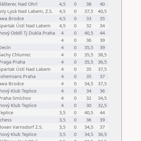
Klášterec Nad Ohrí
4,5
0
38
40
Joly Lysá Nad Labem, Z.S.
4,5
0
37,5
40,5
Jawa Brodce
4,5
0
33
35
Spartak Ústí Nad Labem
4,5
0
32
34
hový Oddíl Tj Dukla Praha
4
0
40,5
44
4
0
36
39
Decín
4
0
35,5
39
Šachy Chlumec
4
0
35,5
38,5
Praga Praha
4
0
35,5
36,5
Spartak Ústí Nad Labem
4
0
35
37,5
Bohemians Praha
4
0
35
37
Jawa Brodce
4
0
34,5
37,5
hový Klub Teplice
4
0
34
36
Praha-Smíchov
4
0
32
34,5
hový Klub Teplice
4
0
30
32,5
Teplice
3,5
0
40,5
44
chess
3,5
0
36
39
Slovan Varnsdorf Z.S.
3,5
0
34,5
37
hový Klub Teplice
3,5
0
34,5
36,5