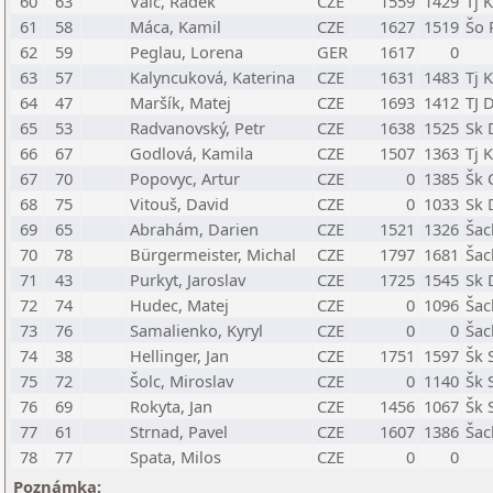
60
63
Vaic, Radek
CZE
1559
1429
Tj 
61
58
Máca, Kamil
CZE
1627
1519
Šo 
62
59
Peglau, Lorena
GER
1617
0
63
57
Kalyncuková, Katerina
CZE
1631
1483
Tj 
64
47
Maršík, Matej
CZE
1693
1412
TJ 
65
53
Radvanovský, Petr
CZE
1638
1525
Sk 
66
67
Godlová, Kamila
CZE
1507
1363
Tj 
67
70
Popovyc, Artur
CZE
0
1385
Šk 
68
75
Vitouš, David
CZE
0
1033
Sk 
69
65
Abrahám, Darien
CZE
1521
1326
Šac
70
78
Bürgermeister, Michal
CZE
1797
1681
Šac
71
43
Purkyt, Jaroslav
CZE
1725
1545
Sk 
72
74
Hudec, Matej
CZE
0
1096
Šac
73
76
Samalienko, Kyryl
CZE
0
0
Šac
74
38
Hellinger, Jan
CZE
1751
1597
Šk 
75
72
Šolc, Miroslav
CZE
0
1140
Šk 
76
69
Rokyta, Jan
CZE
1456
1067
Šk 
77
61
Strnad, Pavel
CZE
1607
1386
Šac
78
77
Spata, Milos
CZE
0
0
Poznámka: