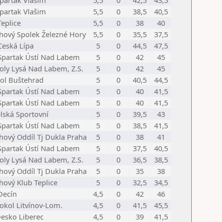
Spartak Vlašim
5,5
0
42,5
43,5
Spartak Vlašim
5,5
0
38,5
40,5
Teplice
5,5
0
38
40
hový Spolek Železné Hory
5,5
0
35,5
37,5
Ceská Lípa
5
0
44,5
47,5
Spartak Ústí Nad Labem
5
0
42
45
Joly Lysá Nad Labem, Z.S.
5
0
42
45
ol Buštehrad
5
0
40,5
44,5
Spartak Ústí Nad Labem
5
0
40
41,5
Spartak Ústí Nad Labem
5
0
40
41,5
lská Sportovní
5
0
39,5
43
Spartak Ústí Nad Labem
5
0
38,5
41,5
hový Oddíl Tj Dukla Praha
5
0
38
41
Spartak Ústí Nad Labem
5
0
37,5
40,5
Joly Lysá Nad Labem, Z.S.
5
0
36,5
38,5
hový Oddíl Tj Dukla Praha
5
0
35
38
hový Klub Teplice
5
0
32,5
34,5
Decín
4,5
0
42
46
Sokol Litvínov-Lom.
4,5
0
41,5
45,5
Desko Liberec
4,5
0
39
41,5