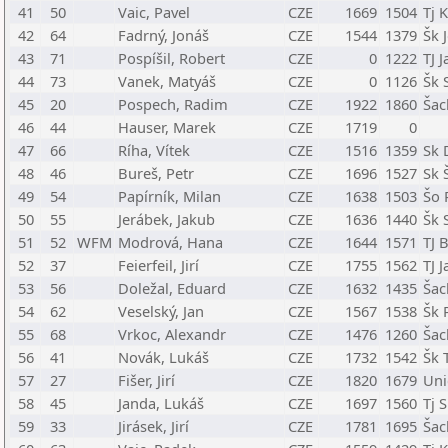
41
50
Vaic, Pavel
CZE
1669
1504
Tj 
42
64
Fadrný, Jonáš
CZE
1544
1379
Šk 
43
71
Pospíšil, Robert
CZE
0
1222
TJ 
44
73
Vanek, Matyáš
CZE
0
1126
Šk 
45
20
Pospech, Radim
CZE
1922
1860
Šac
46
44
Hauser, Marek
CZE
1719
0
47
66
Ríha, Vítek
CZE
1516
1359
Sk 
48
46
Bureš, Petr
CZE
1696
1527
Sk 
49
54
Papírník, Milan
CZE
1638
1503
Šo 
50
55
Jerábek, Jakub
CZE
1636
1440
Šk 
51
52
WFM
Modrová, Hana
CZE
1644
1571
TJ 
52
37
Feierfeil, Jirí
CZE
1755
1562
TJ 
53
56
Doležal, Eduard
CZE
1632
1435
Šac
54
62
Veselský, Jan
CZE
1567
1538
Šk 
55
68
Vrkoc, Alexandr
CZE
1476
1260
Šac
56
41
Novák, Lukáš
CZE
1732
1542
Šk 
57
27
Fišer, Jirí
CZE
1820
1679
Uni
58
45
Janda, Lukáš
CZE
1697
1560
Tj 
59
33
Jirásek, Jirí
CZE
1781
1695
Šac