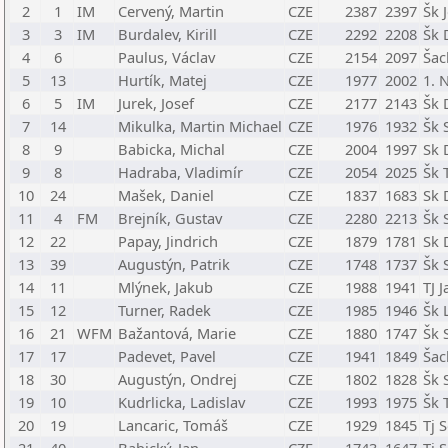
2
1
IM
Cervený, Martin
CZE
2387
2397
Šk 
3
3
IM
Burdalev, Kirill
CZE
2292
2208
Šk 
4
6
Paulus, Václav
CZE
2154
2097
Šac
5
13
Hurtík, Matej
CZE
1977
2002
1. 
6
5
IM
Jurek, Josef
CZE
2177
2143
Šk 
7
14
Mikulka, Martin Michael
CZE
1976
1932
Šk 
8
9
Babicka, Michal
CZE
2004
1997
Sk 
9
8
Hadraba, Vladimír
CZE
2054
2025
Šk 
10
24
Mašek, Daniel
CZE
1837
1683
Sk 
11
4
FM
Brejník, Gustav
CZE
2280
2213
Šk 
12
22
Papay, Jindrich
CZE
1879
1781
Sk 
13
39
Augustýn, Patrik
CZE
1748
1737
Šk 
14
11
Mlýnek, Jakub
CZE
1988
1941
TJ 
15
12
Turner, Radek
CZE
1985
1946
Šk 
16
21
WFM
Bažantová, Marie
CZE
1880
1747
Šk 
17
17
Padevet, Pavel
CZE
1941
1849
Šac
18
30
Augustýn, Ondrej
CZE
1802
1828
Šk 
19
10
Kudrlicka, Ladislav
CZE
1993
1975
Šk 
20
19
Lancaric, Tomáš
CZE
1929
1845
Tj 