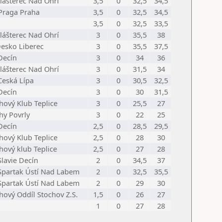
Klášterec Nad Ohrí
3,5
0
32,5
34,5
Praga Praha
3,5
0
32,5
34,5
3,5
0
32,5
33,5
Klášterec Nad Ohrí
3
0
35,5
38
Desko Liberec
3
0
35,5
37,5
Decín
3
0
34
36
Klášterec Nad Ohrí
3
0
31,5
34
Ceská Lípa
3
0
30,5
32,5
Decín
3
0
30
31,5
hový Klub Teplice
3
0
25,5
27
hy Povrly
3
0
22
25
Decín
2,5
0
28,5
29,5
hový Klub Teplice
2,5
0
28
30
hový klub Teplice
2,5
0
27
28
Slavie Decín
2
0
34,5
37
Spartak Ústí Nad Labem
2
0
32,5
35,5
Spartak Ústí Nad Labem
2
0
29
30
hový Oddíl Stochov Z.S.
1,5
0
26
27
1
0
27
28