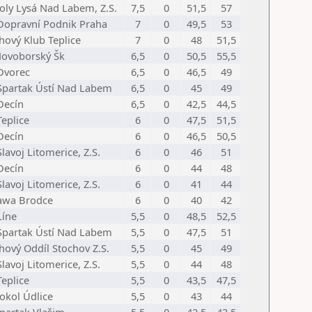
Joly Lysá Nad Labem, Z.S.
7,5
0
51,5
57
Dopravní Podnik Praha
7
0
49,5
53
hový Klub Teplice
7
0
48
51,5
Novoborský Šk
6,5
0
50,5
55,5
Dvorec
6,5
0
46,5
49
Spartak Ústí Nad Labem
6,5
0
45
49
Decín
6,5
0
42,5
44,5
Teplice
6
0
47,5
51,5
Decín
6
0
46,5
50,5
Slavoj Litomerice, Z.S.
6
0
46
51
Decín
6
0
44
48
Slavoj Litomerice, Z.S.
6
0
41
44
Jawa Brodce
6
0
40
42
Líne
5,5
0
48,5
52,5
Spartak Ústí Nad Labem
5,5
0
47,5
51
hový Oddíl Stochov Z.S.
5,5
0
45
49
Slavoj Litomerice, Z.S.
5,5
0
44
48
Teplice
5,5
0
43,5
47,5
Sokol Údlice
5,5
0
43
44