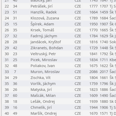
21
40
Babický, Jan
CZE
1743
1647
Tj 
22
34
Petrášek, Jirí
CZE
1777
1707
Tj 
23
51
Hanzlík, Radek
CZE
1664
1459
Šk 
24
31
Klozová, Zuzana
CZE
1789
1684
Šac
25
15
Špírek, Adam
CZE
1950
1907
Šk 
26
35
Krsek, Tomáš
CZE
1770
1665
Šk 
27
32
Fadrný, Jáchym
CZE
1784
1629
Šk 
28
28
Jandácek, Kryštof
CZE
1816
1740
Sok
29
42
Zikranets, Bohdan
CZE
1729
1448
Šk 
30
23
Veltruský, Petr
CZE
1841
1792
Šk 
31
25
Picek, Miroslav
CZE
1834
1711
Kbe
32
48
Poliakov, Ivan
CZE
1675
1622
Šk 
33
7
Muron, Miroslav
CZE
2086
2017
Šac
34
29
Zischka, Vít
CZE
1804
1661
Šk 
35
36
Vorlík, Jáchym
CZE
1759
1796
Šk 
36
26
Matyska, Jirí
CZE
1823
1886
Šac
37
60
Mašcák, Milan
CZE
1609
1490
Šac
38
18
Lešák, Ondrej
CZE
1939
1880
Sk 
39
16
Chmelík, Jirí
CZE
1944
1906
Tj 
40
49
Maršík, Ondrej
CZE
1670
1571
TJ 