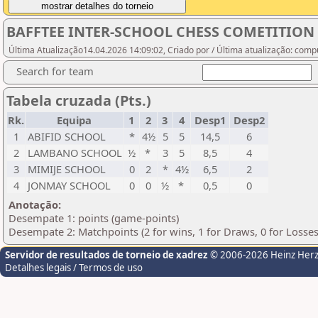
BAFFTEE INTER-SCHOOL CHESS COMETITION 
Última Atualização14.04.2026 14:09:02, Criado por / Última atualização: com
Search for team
Tabela cruzada (Pts.)
Rk.
Equipa
1
2
3
4
Desp1
Desp2
1
ABIFID SCHOOL
*
4½
5
5
14,5
6
2
LAMBANO SCHOOL
½
*
3
5
8,5
4
3
MIMIJE SCHOOL
0
2
*
4½
6,5
2
4
JONMAY SCHOOL
0
0
½
*
0,5
0
Anotação:
Desempate 1: points (game-points)
Desempate 2: Matchpoints (2 for wins, 1 for Draws, 0 for Losses
Servidor de resultados de torneio de xadrez
© 2006-2026 Heinz Her
Detalhes legais / Termos de uso