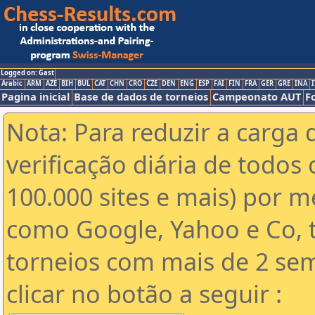
Logged on: Gast
Arabic
ARM
AZE
BIH
BUL
CAT
CHN
CRO
CZE
DEN
ENG
ESP
FAI
FIN
FRA
GER
GRE
INA
I
Pagina inicial
Base de dados de torneios
Campeonato AUT
F
Nota: Para reduzir a carga 
verificação diária de todos 
100.000 sites e mais) por 
como Google, Yahoo e Co, t
torneios com mais de 2 se
clicar no botão a seguir :