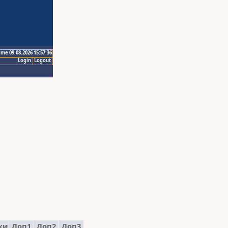
ime 09.08.2026 15:57:36
Login
Logout
ки
Доп1
Доп2
Доп3