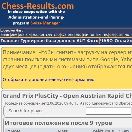
Logged on: Gast
Arabic
ARM
AZE
BIH
BUL
CAT
CHN
CRO
CZE
DEN
ENG
ESP
FAI
FIN
FRA
GER
GRE
INA
I
Главная
Турнирная база данных
AUT
Фото
ЧАВО
Онлайн
Примечание: Чтобы снизить загрузку на сервер и
страниц поисковыми системами типа Google, Yaho
двух месяцев (с даты окончания) отображаются по
Отобразить дополнительную информацию
Grand Prix PlusCity - Open Austrian Rapid 
Последнее обновление12.06.2026 09:46:15, Автор: Landesverband Oberöster
Search for player
Итоговое положение после 9 туров
Ст.ном
Имя
Рейт.
ФЕД.
1.Тур