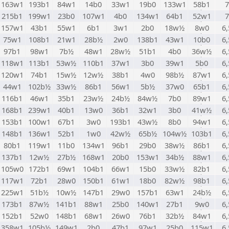
163w1
193b1
84w1
14b0
33w1
19b0
133w1
58b1
7
215b1
199w1
23b0
107w1
4b0
134w1
64b1
52w1
7
157w1
43b1
55w1
6b1
3w1
2b0
18w½
8w0
6,
75w1
108b1
21w1
28b½
2w0
138b1
43w1
10b0
6,
97b1
98w1
7b½
48w1
28w½
51b1
4b0
36w½
6,
118w1
113b1
53w½
110b1
37w1
3b0
39w1
5b0
6,
120w1
74b1
15w½
12w½
38b1
4w0
98b½
87w1
6,
44w1
102b½
33w½
86b1
56w1
5b½
37w0
65b1
6,
116b1
46w1
35b1
23w½
24b½
84w½
7b0
89w1
6,
168b1
239w1
40b1
13w0
36b1
32w1
3b0
41w½
6,
153b1
100w1
67b1
3w0
193b1
43w½
8b0
94w1
6,
148b1
136w1
52b1
1w0
42w½
65b½
104w½
103b1
6,
80b1
119w1
11b0
134w1
96b1
29b0
38w½
86b1
6,
137b1
12w½
27b½
168w1
20b0
153w1
34b½
88w1
6,
105w0
172b1
69w1
104b1
66w1
15b0
33w½
82b1
6,
117w1
72b1
28w0
150b1
61w1
18b0
82w½
98b1
6,
225w1
51b½
10w½
147b1
29w0
157b1
63w1
24b½
6,
173b1
87w½
141b1
88w1
25b0
140w1
27b1
9w0
6,
152b1
52w0
148b1
68w1
26w0
76b1
32b½
84w1
6,
358w1
105b½
149w1
2b0
47b1
97w1
25b0
115w1
6,