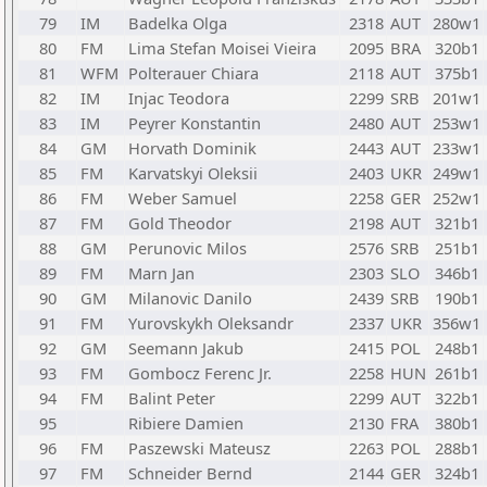
79
IM
Badelka Olga
2318
AUT
280w1
80
FM
Lima Stefan Moisei Vieira
2095
BRA
320b1
81
WFM
Polterauer Chiara
2118
AUT
375b1
82
IM
Injac Teodora
2299
SRB
201w1
83
IM
Peyrer Konstantin
2480
AUT
253w1
84
GM
Horvath Dominik
2443
AUT
233w1
85
FM
Karvatskyi Oleksii
2403
UKR
249w1
86
FM
Weber Samuel
2258
GER
252w1
87
FM
Gold Theodor
2198
AUT
321b1
88
GM
Perunovic Milos
2576
SRB
251b1
89
FM
Marn Jan
2303
SLO
346b1
90
GM
Milanovic Danilo
2439
SRB
190b1
91
FM
Yurovskykh Oleksandr
2337
UKR
356w1
92
GM
Seemann Jakub
2415
POL
248b1
93
FM
Gombocz Ferenc Jr.
2258
HUN
261b1
94
FM
Balint Peter
2299
AUT
322b1
95
Ribiere Damien
2130
FRA
380b1
96
FM
Paszewski Mateusz
2263
POL
288b1
97
FM
Schneider Bernd
2144
GER
324b1