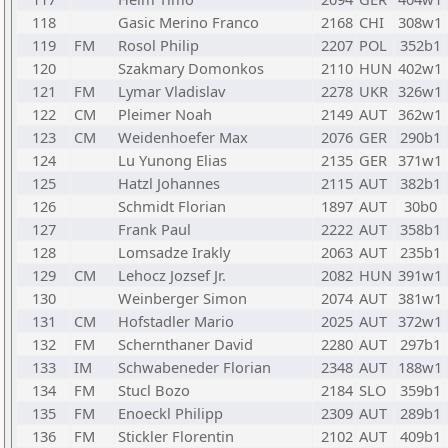
118
Gasic Merino Franco
2168
CHI
308w1
119
FM
Rosol Philip
2207
POL
352b1
120
Szakmary Domonkos
2110
HUN
402w1
121
FM
Lymar Vladislav
2278
UKR
326w1
122
CM
Pleimer Noah
2149
AUT
362w1
123
CM
Weidenhoefer Max
2076
GER
290b1
124
Lu Yunong Elias
2135
GER
371w1
125
Hatzl Johannes
2115
AUT
382b1
126
Schmidt Florian
1897
AUT
30b0
127
Frank Paul
2222
AUT
358b1
128
Lomsadze Irakly
2063
AUT
235b1
129
CM
Lehocz Jozsef Jr.
2082
HUN
391w1
130
Weinberger Simon
2074
AUT
381w1
131
CM
Hofstadler Mario
2025
AUT
372w1
132
FM
Schernthaner David
2280
AUT
297b1
133
IM
Schwabeneder Florian
2348
AUT
188w1
134
FM
Stucl Bozo
2184
SLO
359b1
135
FM
Enoeckl Philipp
2309
AUT
289b1
136
FM
Stickler Florentin
2102
AUT
409b1