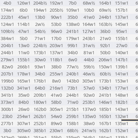
4b0
126w1
204b½
192w1
7b0
68w½
164b1
151w1
6
174w1
6b0
194w1
205b½
109w1
10b0
69w½
157b1
6
222b1
45w1
13b0
90w1
35b0
41w0
244b1
137w1
6
124w1
114b1
2w½
53b0
138w0
164w1
163b½
145w1
6
109b½
47w1
54b½
96w0
241b1
127w1
36b0
95w1
6
384w1
5b0
71w1
17b0
179w1
243b1
21w0
155b1
6
204b1
13w0
224b½
203w1
99b1
31w½
92b1
27w0
6
244b1
11w0
173b1
137w1
34b0
81w1
50b0
140w1
6
279w1
155b1
30w0
118b1
6w0
44b0
206w1
147b1
6
82w0
266b1
93w1
38b0
77w½
59b½
150w1
139b1
6
207b1
178w1
34b0
255w1
240b1
46w½
60b½
141w1
6
199b0
165w1
176b1
8w0
143b0
305w1
173b1
153w1
6
132b0
341w1
64b0
216w1
73b1
57w0
134b1
177w1
6
341b1
35w0
209b1
41w0
244b1
92w0
241b1
148w1
6
373w1
84b0
180w1
58b0
71w0
253b1
146w1
182b1
6
300b1
26w0
162b0
305w1
215b1
137w0
185b1
143w1
6
23b0
254w1
262b1
54w0
259b1
135w0
165b1
132w1
6
277b1
307w1
252b1
89w0
158b1
38w0
167b1
135w1
6
3b0
305w0
385b1
230w1
68b½
241w½
162b1
152w1
6
242w0
269b1
251w1
55b0
155w0
264b1
191w1
133b1
6