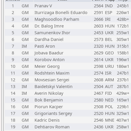
1
GM
Pranav V
2564
IND
245b1
2
GM
Iturrizaga Bonelli Eduardo
2591
ESP
226w1
3
GM
Maghsoodloo Parham
2666
IRI
428b+
4
GM
Dr. Balog Imre
2603
HUN
172b1
5
GM
Samunenkov Ihor
2453
UKR
255w1
6
GM
Dardha Daniel
2573
BEL
305w1
7
IM
Pasti Aron
2320
HUN
315b1
8
GM
Jobava Baadur
2629
GEO
158b1
9
GM
Korobov Anton
2614
UKR
196w1
10
GM
Meier Georg
2598
URU
186w1
11
GM
Rodshtein Maxim
2574
ISR
247b1
12
GM
Movsesian Sergei
2608
ARM
237b1
13
IM
Baidetskyi Valentin
2504
AUT
287b1
14
IM
Averin Nikolay
2467
FID
429w+
15
GM
Bok Benjamin
2580
NED
165w1
16
GM
Piorun Kacper
2508
POL
229b1
17
GM
Grigoriants Sergey
2520
HUN
325w1
18
GM
Kadric Denis
2546
MNE
407w1
19
GM
Dehtiarov Roman
2436
UKR
258w1