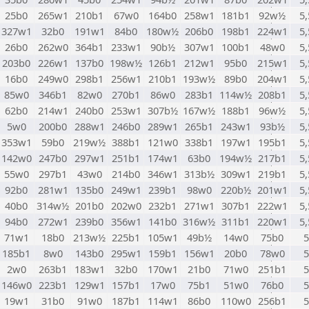
25b0
265w1
210b1
67w0
164b0
258w1
181b1
92w½
5,
327w1
32b0
191w1
84b0
180w½
206b0
198b1
224w1
5,
26b0
262w0
364b1
233w1
90b½
307w1
100b1
48w0
5,
203b0
226w1
137b0
198w½
126b1
212w1
95b0
215w1
5,
16b0
249w0
298b1
256w1
210b1
193w½
89b0
204w1
5,
85w0
346b1
82w0
270b1
86w0
283b1
114w½
208b1
5,
62b0
214w1
240b0
253w1
307b½
167w½
188b1
96w½
5,
5w0
200b0
288w1
246b0
289w1
265b1
243w1
93b½
5,
353w1
59b0
219w½
388b1
121w0
338b1
197w1
195b1
5,
142w0
247b0
297w1
251b1
174w1
63b0
194w½
217b1
5,
55w0
297b1
43w0
214b0
346w1
313b½
309w1
219b1
5,
92b0
281w1
135b0
249w1
239b1
98w0
220b½
201w1
5,
40b0
314w½
201b0
202w0
232b1
271w1
307b1
222w1
5,
94b0
272w1
239b0
356w1
141b0
316w½
311b1
220w1
5,
71w1
18b0
213w½
225b1
105w1
49b½
14w0
75b0
5
185b1
8w0
143b0
295w1
159b1
156w1
20b0
78w0
5
2w0
263b1
183w1
32b0
170w1
21b0
71w0
251b1
5
146w0
223b1
129w1
157b1
17w0
75b1
51w0
76b0
5
19w1
31b0
91w0
187b1
114w1
86b0
110w0
256b1
5