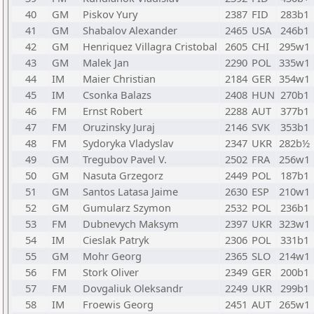
40
GM
Piskov Yury
2387
FID
283b1
41
GM
Shabalov Alexander
2465
USA
246b1
42
GM
Henriquez Villagra Cristobal
2605
CHI
295w1
43
GM
Malek Jan
2290
POL
335w1
44
IM
Maier Christian
2184
GER
354w1
45
IM
Csonka Balazs
2408
HUN
270b1
46
FM
Ernst Robert
2288
AUT
377b1
47
FM
Oruzinsky Juraj
2146
SVK
353b1
48
FM
Sydoryka Vladyslav
2347
UKR
282b½
49
GM
Tregubov Pavel V.
2502
FRA
256w1
50
GM
Nasuta Grzegorz
2449
POL
187b1
51
GM
Santos Latasa Jaime
2630
ESP
210w1
52
GM
Gumularz Szymon
2532
POL
236b1
53
FM
Dubnevych Maksym
2397
UKR
323w1
54
IM
Cieslak Patryk
2306
POL
331b1
55
GM
Mohr Georg
2365
SLO
214w1
56
FM
Stork Oliver
2349
GER
200b1
57
FM
Dovgaliuk Oleksandr
2249
UKR
299b1
58
IM
Froewis Georg
2451
AUT
265w1