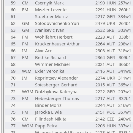
59
CM
Csernyik Mark
2190
HUN
257w1
60
FM
Miszler Levente
2291
HUN
260b1
61
Stoettner Moritz
2217
GER
334w1
62
GM
Solodovnichenko Yuri
2479
UKR
264b1
63
GM
Ivanisevic Ivan
2532
SRB
303w1
64
FM
Wohlfahrt Herbert
2228
AUT
338b1
65
FM
Kruckenhauser Arthur
2264
AUT
298w1
66
IM
Alvir Aco
2303
AUT
318w1
67
FM
Bethke Richard
2364
GER
309b1
68
Wimmer Michael
2021
AUT
366b1
69
WIM
Exler Veronika
2116
AUT
341w0
70
IM
Reprintsev Alexander
2274
UKR
311w1
71
Spiesberger Gerhard
2015
AUT
365w1
72
WGM
Dolzhykova Kateryna
2222
GER
207w1
73
FM
Hebesberger Thomas
2217
AUT
332b1
74
Binder Moriz
2244
AUT
216w1
75
FM
Jarocka Liwia
2151
POL
357w1
76
CM
Filindash Nikita
2142
CZE
240w0
77
WGM
Papp Petra
2206
HUN
337w1
78
Wagner Leopold Franziskus
2178
AUT
333b1