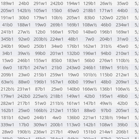
189w1
24b0
291w1
242b0
194w1
129b1
26w½
35w0
5,
205w1
142b½
105w1
15b0
65w0
218b1
171w1
44b0
5,
191w1
30b0
179w1
10b½
205w1
83b0
120w0
225b1
5,
41b0
188w1
19w0
269b1
169b1
108w½
46b0
234w1
5,
241b1
27w½
12b0
166w1
97b0
148w0
196b1
169w1
5,
345b1
92w0
203b½
224w1
48b1
7w0
204b1
31w0
5,
240b1
90w0
250b1
34w0
176b1
162w1
31b½
45w0
5,
34b1
39w½
99b0
201w1
132b0
196w1
94b0
210w1
5,
15w0
246b1
155w1
85b0
183w1
56b0
276w1
110b½
5,
6w0
187b1
247w1
21b0
243w0
246b1
189w1
91b½
5,
209b1
23w0
215b1
259w1
19w0
101b½
115b0
212w1
5,
63w½
88w0
196b1
167w1
60b0
199w1
48b0
209w1
5,
212b½
231w1
87b1
25w0
140b0
166w½
136b1
106w½
5,
179w1
242b0
225w½
218b1
149w1
42b0
195w1
49b0
5,
282w1
217b1
51w0
211b½
161w1
147b1
49w½
42b0
5,
162b1
25w0
166b½
212w1
115b1
88w0
97b0
205w1
5,
181b1
62w0
244b1
4w0
136b0
221w1
123b½
194w1
5,
339w1
17b0
309w1
200b1
113w0
142b1
108w1
39b0
5,
28w0
190b½
236w1
217b1
49w0
151b0
214w1
206b1
5,
35b0
280w1
45b0
254w1
94b½
201w1
87b0
202w1
5,