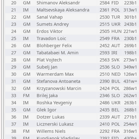
20
GM
Shimanov Aleksandr
2584
FID
223b1
21
IM
Maltsevskaya Aleksandra
2361
POL
313w1
22
GM
Sanal Vahap
2530
TUR
301b1
23
GM
Sumets Andrey
2515
UKR
243b1
24
GM
Erdos Viktor
2505
HUN
221w1
25
IM
Travadon Loic
2549
FRA
230b1
26
GM
Blohberger Felix
2452
AUT
269b1
27
GM
Tabatabaei M. Amin
2593
IRI
198b1
28
GM
Plat Vojtech
2563
SVK
273w1
29
GM
Subelj Jan
2536
SLO
349w1
30
GM
Warmerdam Max
2510
NED
126w1
31
GM
Stefanova Antoaneta
2390
BUL
431w+
32
GM
Krzyzanowski Marcin
2424
POL
286w1
33
FM
Brilej Jaka
2346
SLO
262w1
34
IM
Roshka Yevgeniy
2486
UKR
263b1
35
GM
Glek Igor
2435
BEL
268b1
36
IM
Dotzer Lukas
2339
AUT
271b1
37
IM
Licznerski Lukasz
2410
POL
254w1
38
FM
Willems Niels
2292
FRA
316w1
39
FM
Kundianok Vladislav
2392
FID
430b+