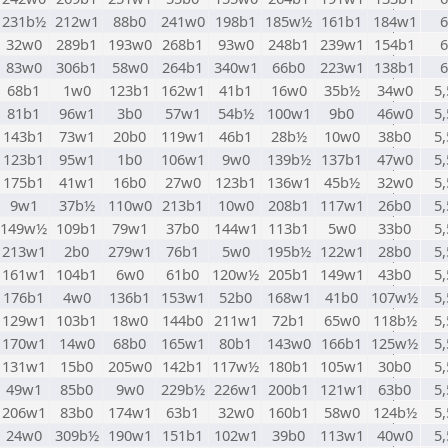
231b½
212w1
88b0
241w0
198b1
185w½
161b1
184w1
6
32w0
289b1
193w0
268b1
93w0
248b1
239w1
154b1
6
83w0
306b1
58w0
264b1
340w1
66b0
223w1
138b1
6
68b1
1w0
123b1
162w1
41b1
16w0
35b½
34w0
5,
81b1
96w1
3b0
57w1
54b½
100w1
9b0
46w0
5,
143b1
73w1
20b0
119w1
46b1
28b½
10w0
38b0
5,
123b1
95w1
1b0
106w1
9w0
139b½
137b1
47w0
5,
175b1
41w1
16b0
27w0
123b1
136w1
45b½
32w0
5,
9w1
37b½
110w0
213b1
10w0
208b1
117w1
26b0
5,
149w½
109b1
79w1
37b0
144w1
113b1
5w0
33b0
5,
213w1
2b0
279w1
76b1
5w0
195b½
122w1
28b0
5,
161w1
104b1
6w0
61b0
120w½
205b1
149w1
43b0
5,
176b1
4w0
136b1
153w1
52b0
168w1
41b0
107w½
5,
129w1
103b1
18w0
144b0
211w1
72b1
65w0
118b½
5,
170w1
14w0
68b0
165w1
80b1
143w0
166b1
125w½
5,
131w1
15b0
205w0
142b1
117w½
180b1
105w1
30b0
5,
49w1
85b0
9w0
229b½
226w1
200b1
121w1
63b0
5,
206w1
83b0
174w1
63b1
32w0
160b1
58w0
124b½
5,
24w0
309b½
190w1
151b1
102w1
39b0
113w1
40w0
5,