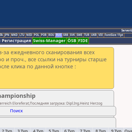
Servert
TA
JPN
MKD
LTU
NED
POL
POR
ROU
RUS
SRB
SVK
SWE
TUR
UKR
VIE
FontSize:11pt
 Регистрация
Swiss-Manager
ÖSB
FIDE
з-за ежедневного сканирования всех
o и проч., все ссылки на турниры старше
сле клика по данной кнопке :
Championship
reich Eloreferat,Последняя загрузка: Dipl.Ing.Heinz Herzog
Поиск
2.Тур
3.Тур
4.Тур
5.Тур
6.Тур
7.Тур
8.Тур
9.Тур
Оч