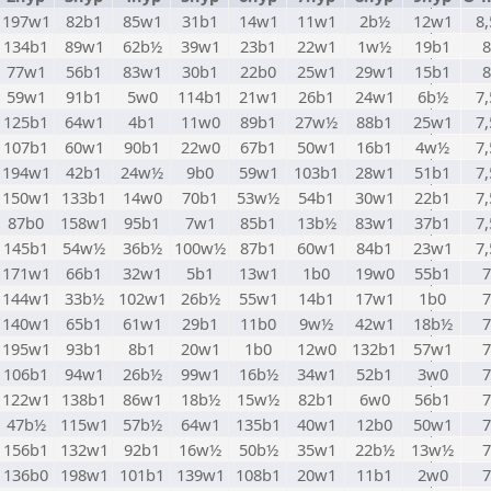
197w1
82b1
85w1
31b1
14w1
11w1
2b½
12w1
8,
134b1
89w1
62b½
39w1
23b1
22w1
1w½
19b1
8
77w1
56b1
83w1
30b1
22b0
25w1
29w1
15b1
8
59w1
91b1
5w0
114b1
21w1
26b1
24w1
6b½
7,
125b1
64w1
4b1
11w0
89b1
27w½
88b1
25w1
7,
107b1
60w1
90b1
22w0
67b1
50w1
16b1
4w½
7,
194w1
42b1
24w½
9b0
59w1
103b1
28w1
51b1
7,
150w1
133b1
14w0
70b1
53w½
54b1
30w1
22b1
7,
87b0
158w1
95b1
7w1
85b1
13b½
83w1
37b1
7,
145b1
54w½
36b½
100w½
87b1
60w1
84b1
23w1
7,
171w1
66b1
32w1
5b1
13w1
1b0
19w0
55b1
7
144w1
33b½
102w1
26b½
55w1
14b1
17w1
1b0
7
140w1
65b1
61w1
29b1
11b0
9w½
42w1
18b½
7
195w1
93b1
8b1
20w1
1b0
12w0
132b1
57w1
7
106b1
94w1
26b½
99w1
16b½
34w1
52b1
3w0
7
122w1
138b1
86w1
18b½
15w½
82b1
6w0
56b1
7
47b½
115w1
57b½
64w1
135b1
40w1
12b0
50w1
7
156b1
132w1
92b1
16w½
50b½
35w1
22b½
13w½
7
136b0
198w1
101b1
139w1
108b1
20w1
11b1
2w0
7