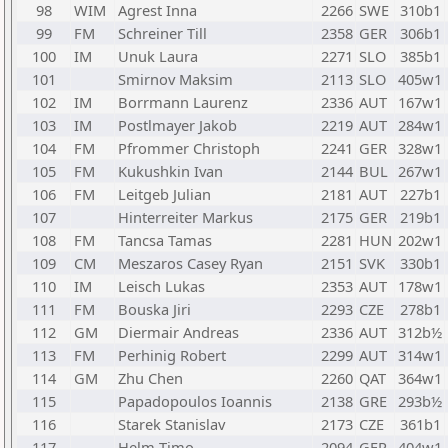
98
WIM
Agrest Inna
2266
SWE
310b1
99
FM
Schreiner Till
2358
GER
306b1
100
IM
Unuk Laura
2271
SLO
385b1
101
Smirnov Maksim
2113
SLO
405w1
102
IM
Borrmann Laurenz
2336
AUT
167w1
103
IM
Postlmayer Jakob
2219
AUT
284w1
104
FM
Pfrommer Christoph
2241
GER
328w1
105
FM
Kukushkin Ivan
2144
BUL
267w1
106
FM
Leitgeb Julian
2181
AUT
227b1
107
Hinterreiter Markus
2175
GER
219b1
108
FM
Tancsa Tamas
2281
HUN
202w1
109
CM
Meszaros Casey Ryan
2151
SVK
330b1
110
IM
Leisch Lukas
2353
AUT
178w1
111
FM
Bouska Jiri
2293
CZE
278b1
112
GM
Diermair Andreas
2336
AUT
312b½
113
FM
Perhinig Robert
2299
AUT
314w1
114
GM
Zhu Chen
2260
QAT
364w1
115
Papadopoulos Ioannis
2138
GRE
293b½
116
Starek Stanislav
2173
CZE
361b1
117
Helm Timo
2094
GER
404w1