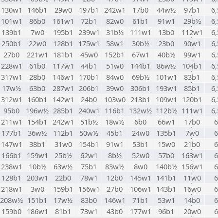
130w1
146b1
29w0
197b1
242w1
17b0
44w½
97b1
6,
101w1
86b0
161w1
72b1
82w0
61b1
91w1
29b½
6,
139b1
7w0
195b1
239w1
31b½
111w1
13b0
112w1
6,
250b1
22w0
128b1
175w1
58w1
30b½
23b0
90w1
6,
27b0
221w1
181b1
45w0
152b1
67w1
40b½
99w1
6,
228w1
61b0
117w1
44b1
51w0
144b1
86w½
104b1
6,
317w1
28b0
146w1
170b1
84w0
69b½
101w1
83b1
6,
17w½
63b0
287w1
206b1
39w0
306b1
193w1
85b1
6,
312w1
160b1
142w1
24b0
103w0
213b1
109w1
120b1
6,
95b0
196w½
285b1
240w1
116b1
132w½
112b½
111w1
6,
211w1
154b1
242w1
51b½
18w½
6b0
66w1
17b0
6
177b1
36w½
112b1
50w½
45b1
24w0
135b1
7w0
6
147w1
38b1
31w0
154b1
91w1
53b1
15w0
21b0
6
166b1
159w1
25b½
62w1
8b½
52w0
57b0
163w1
6
238w1
10b½
63w½
75b1
83w½
8w0
140b½
156w1
6
128b1
203w1
22b0
78w1
12b0
145w1
141b1
11w0
6
218w1
3w0
159b1
156w1
27b0
106w1
143b1
16w0
6
208w½
151b1
17w½
83b0
146w1
71b1
53w1
14b0
6
159b0
186w1
81b1
73w1
43b0
177w1
96b1
20w0
6