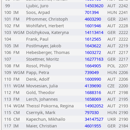
99
Ljubic, Juro
14503620
AUT
2242
100
IM
Soos, Arpad
701394
HUN
2241
101
FM
Pfrommer, Christoph
4603290
GER
2241
102
FM
Wohlfahrt, Herbert
1601946
AUT
2228
103
WGM
Dolzhykova, Kateryna
14113414
GER
2222
104
Frank, Paul
1612565
AUT
2222
105
IM
Postlmayer, Jakob
1643622
AUT
2219
106
FM
Hebesberger, Thomas
1603272
AUT
2217
107
Stoettner, Moritz
16277163
GER
2217
108
FM
Rosol, Philip
1664905
POL
2207
109
WGM
Papp, Petra
739049
HUN
2206
110
FM
Denk, Adolf
1600990
AUT
2206
111
WGM
Movsesian, Julia
4139690
CZE
2200
112
FM
Gold, Theodor
1688316
AUT
2198
113
FM
Lerch, Johannes
1658069
AUT
2195
114
WGM
Theissl Pokorna, Regina
14902052
AUT
2193
115
CM
Csernyik, Mark
797030
HUN
2190
116
CM
Kapechun, Mikhailo
34147527
UKR
2190
117
IM
Maier, Christian
4601955
GER
2184