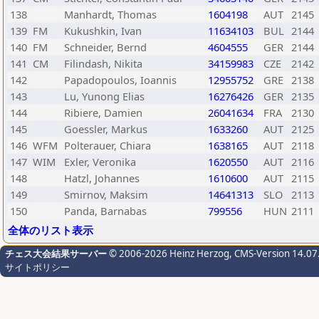
138
Manhardt, Thomas
1604198
AUT
2145
139
FM
Kukushkin, Ivan
11634103
BUL
2144
140
FM
Schneider, Bernd
4604555
GER
2144
141
CM
Filindash, Nikita
34159983
CZE
2142
142
Papadopoulos, Ioannis
12955752
GRE
2138
143
Lu, Yunong Elias
16276426
GER
2135
144
Ribiere, Damien
26041634
FRA
2130
145
Goessler, Markus
1633260
AUT
2125
146
WFM
Polterauer, Chiara
1638165
AUT
2118
147
WIM
Exler, Veronika
1620550
AUT
2116
148
Hatzl, Johannes
1610600
AUT
2115
149
Smirnov, Maksim
14641313
SLO
2113
150
Panda, Barnabas
799556
HUN
2111
全体のリスト表示
チェス大会結果サーバー
© 2006-2026 Heinz Herzog
, CMS-Version 14.07
サイトポリシー