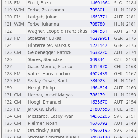
118
FM
Stucl, Bozo
14601664
SLO
2184
119
WIM
Terbe, Zsuzsanna
708801
HUN
2182
120
FM
Leitgeb, Julian
1663771
AUT
2181
121
WIM
Terbe, Julianna
708780
HUN
2181
122
Wagner, Leopold Franziskus
1641581
AUT
2178
123
FM
Stoettner, Lukas
16289951
GER
2175
124
Hinterreiter, Markus
1271147
GER
2175
125
CM
Gelbenegger, Patrick
1638220
AUT
2174
126
Starek, Stanislav
349844
CZE
2173
127
Gasic Merino, Franco
3414370
CHI
2168
128
FM
Vatter, Hans-Joachim
4602439
GER
2167
129
FM
Szalay-Ocsak, Bank
784923
HUN
2161
130
Hengl, Philip
1664824
AUT
2160
131
CM
Herpai, Jozsef Matyas
786179
HUN
2159
132
CM
Hoegl, Emanuel
1635670
AUT
2154
133
FM
Jarocka, Liwia
21807558
POL
2151
134
CM
Meszaros, Casey Ryan
14963205
SVK
2151
135
CM
Pleimer, Noah
1676792
AUT
2149
136
FM
Oruzinsky, Juraj
14962195
SVK
2146
137
CM
Stichter, Constantin Paul
34603140
GER
2145