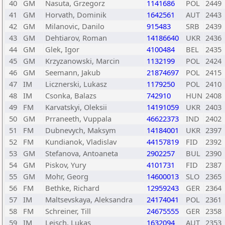
40
GM
Nasuta, Grzegorz
1141686
POL
2449
41
GM
Horvath, Dominik
1642561
AUT
2443
42
GM
Milanovic, Danilo
915483
SRB
2439
43
GM
Dehtiarov, Roman
14186640
UKR
2436
44
GM
Glek, Igor
4100484
BEL
2435
45
GM
Krzyzanowski, Marcin
1132199
POL
2424
46
GM
Seemann, Jakub
21874697
POL
2415
47
IM
Licznerski, Lukasz
1179250
POL
2410
48
IM
Csonka, Balazs
742910
HUN
2408
49
FM
Karvatskyi, Oleksii
14191059
UKR
2403
50
GM
Prraneeth, Vuppala
46622373
IND
2402
51
FM
Dubnevych, Maksym
14184001
UKR
2397
52
FM
Kundianok, Vladislav
44157819
FID
2392
53
GM
Stefanova, Antoaneta
2902257
BUL
2390
54
GM
Piskov, Yury
4101731
FID
2387
55
GM
Mohr, Georg
14600013
SLO
2365
56
FM
Bethke, Richard
12959243
GER
2364
57
IM
Maltsevskaya, Aleksandra
24174041
POL
2361
58
FM
Schreiner, Till
24675555
GER
2358
59
IM
Leisch, Lukas
1632094
AUT
2353