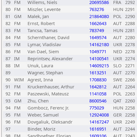
79
FM
Willems, Niels
20695586
FRA
2292
80
FM
Miszler, Levente
763276
HUN
2291
81
GM
Malek, Jan
21864080
POL
2290
82
FM
Ernst, Robert
1662643
AUT
2288
83
FM
Tancsa, Tamas
783749
HUN
2281
84
FM
Schernthaner, David
1649574
AUT
2280
85
FM
Lymar, Vladislav
14162180
UKR
2278
86
FM
Van Dael, Siem
1049771
NED
2278
87
IM
Reprintsev, Alexander
14100541
UKR
2274
88
IM
Unuk, Laura
14609215
SLO
2271
89
Wagner, Stephan
1613251
AUT
2270
90
WIM
Agrest, Inna
1708830
SWE
2266
91
FM
Kruckenhauser, Arthur
1642812
AUT
2264
92
FM
Paszewski, Mateusz
1141058
POL
2263
93
GM
Zhu, Chen
8600546
QAT
2260
94
FM
Gombocz, Ferenc Jr.
775029
HUN
2258
95
FM
Weber, Samuel
12924008
GER
2258
96
FM
Dovgaliuk, Oleksandr
14167247
UKR
2249
97
Binder, Moriz
1616951
AUT
2244
98
FM
Sandhoefner, Florian
1609106
AUT
2243