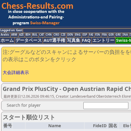
Logged on: Gast
Arabic
ARM
AZE
BIH
BUL
CAT
CHN
CRO
CZE
DEN
ENG
ESP
FAI
FIN
FRA
GER
GRE
INA
I
ホーム
データベース
AUT選手権
写真集
FAQ
エントリー
Swiss
注:グーグルなどのスキャンによるサーバーの負担をを
の表示はこのボタンをクリック
大会詳細表示
Grand Prix PlusCity - Open Austrian Rapid 
最終更新日12.06.2026 09:46:15, Creator: Landesverband Oberösterreich Elorefer
Search for player
スタート順位リスト
番号
Name
FideID
国名
Elo