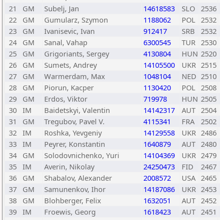
21
GM
Subelj, Jan
14618583
SLO
2536
22
GM
Gumularz, Szymon
1188062
POL
2532
23
GM
Ivanisevic, Ivan
912417
SRB
2532
24
GM
Sanal, Vahap
6300545
TUR
2530
25
GM
Grigoriants, Sergey
4130804
HUN
2520
26
GM
Sumets, Andrey
14105500
UKR
2515
27
GM
Warmerdam, Max
1048104
NED
2510
28
GM
Piorun, Kacper
1130420
POL
2508
29
GM
Erdos, Viktor
719978
HUN
2505
30
IM
Baidetskyi, Valentin
14142317
AUT
2504
31
GM
Tregubov, Pavel V.
4115341
FRA
2502
32
IM
Roshka, Yevgeniy
14129558
UKR
2486
33
IM
Peyrer, Konstantin
1640879
AUT
2480
34
GM
Solodovnichenko, Yuri
14104369
UKR
2479
35
IM
Averin, Nikolay
24250473
FID
2467
36
GM
Shabalov, Alexander
2008572
USA
2465
37
GM
Samunenkov, Ihor
14187086
UKR
2453
38
GM
Blohberger, Felix
1632051
AUT
2452
39
IM
Froewis, Georg
1618423
AUT
2451