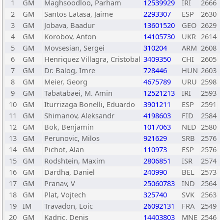
1
GM
Maghsoodloo, Parham
12539929
IRI
2666
2
GM
Santos Latasa, Jaime
2293307
ESP
2630
3
GM
Jobava, Baadur
13601520
GEO
2629
4
GM
Korobov, Anton
14105730
UKR
2614
5
GM
Movsesian, Sergei
310204
ARM
2608
6
GM
Henriquez Villagra, Cristobal
3409350
CHI
2605
7
GM
Dr. Balog, Imre
728446
HUN
2603
8
GM
Meier, Georg
4675789
URU
2598
9
GM
Tabatabaei, M. Amin
12521213
IRI
2593
10
GM
Iturrizaga Bonelli, Eduardo
3901211
ESP
2591
11
GM
Shimanov, Aleksandr
4198603
FID
2584
12
GM
Bok, Benjamin
1017063
NED
2580
13
GM
Perunovic, Milos
921629
SRB
2576
14
GM
Pichot, Alan
110973
ESP
2576
15
GM
Rodshtein, Maxim
2806851
ISR
2574
16
GM
Dardha, Daniel
240990
BEL
2573
17
GM
Pranav, V
25060783
IND
2564
18
GM
Plat, Vojtech
325740
SVK
2563
19
IM
Travadon, Loic
26092131
FRA
2549
20
GM
Kadric, Denis
14403803
MNE
2546