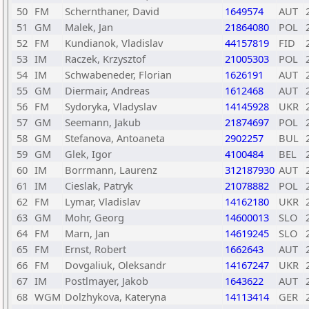
50
FM
Schernthaner, David
1649574
AUT
51
GM
Malek, Jan
21864080
POL
52
FM
Kundianok, Vladislav
44157819
FID
53
IM
Raczek, Krzysztof
21005303
POL
54
IM
Schwabeneder, Florian
1626191
AUT
55
GM
Diermair, Andreas
1612468
AUT
56
FM
Sydoryka, Vladyslav
14145928
UKR
57
GM
Seemann, Jakub
21874697
POL
58
GM
Stefanova, Antoaneta
2902257
BUL
59
GM
Glek, Igor
4100484
BEL
60
IM
Borrmann, Laurenz
312187930
AUT
61
IM
Cieslak, Patryk
21078882
POL
62
FM
Lymar, Vladislav
14162180
UKR
63
GM
Mohr, Georg
14600013
SLO
64
FM
Marn, Jan
14619245
SLO
65
FM
Ernst, Robert
1662643
AUT
66
FM
Dovgaliuk, Oleksandr
14167247
UKR
67
IM
Postlmayer, Jakob
1643622
AUT
68
WGM
Dolzhykova, Kateryna
14113414
GER