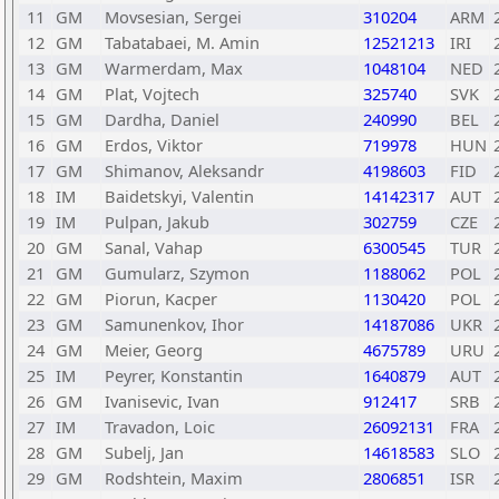
11
GM
Movsesian, Sergei
310204
ARM
12
GM
Tabatabaei, M. Amin
12521213
IRI
13
GM
Warmerdam, Max
1048104
NED
14
GM
Plat, Vojtech
325740
SVK
15
GM
Dardha, Daniel
240990
BEL
16
GM
Erdos, Viktor
719978
HUN
17
GM
Shimanov, Aleksandr
4198603
FID
18
IM
Baidetskyi, Valentin
14142317
AUT
19
IM
Pulpan, Jakub
302759
CZE
20
GM
Sanal, Vahap
6300545
TUR
21
GM
Gumularz, Szymon
1188062
POL
22
GM
Piorun, Kacper
1130420
POL
23
GM
Samunenkov, Ihor
14187086
UKR
24
GM
Meier, Georg
4675789
URU
25
IM
Peyrer, Konstantin
1640879
AUT
26
GM
Ivanisevic, Ivan
912417
SRB
27
IM
Travadon, Loic
26092131
FRA
28
GM
Subelj, Jan
14618583
SLO
29
GM
Rodshtein, Maxim
2806851
ISR