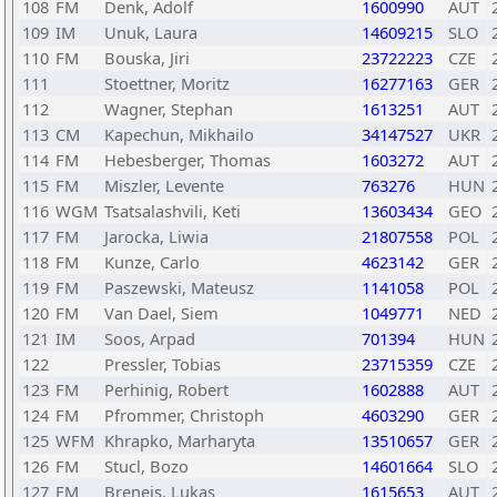
108
FM
Denk, Adolf
1600990
AUT
109
IM
Unuk, Laura
14609215
SLO
110
FM
Bouska, Jiri
23722223
CZE
111
Stoettner, Moritz
16277163
GER
112
Wagner, Stephan
1613251
AUT
113
CM
Kapechun, Mikhailo
34147527
UKR
114
FM
Hebesberger, Thomas
1603272
AUT
115
FM
Miszler, Levente
763276
HUN
116
WGM
Tsatsalashvili, Keti
13603434
GEO
117
FM
Jarocka, Liwia
21807558
POL
118
FM
Kunze, Carlo
4623142
GER
119
FM
Paszewski, Mateusz
1141058
POL
120
FM
Van Dael, Siem
1049771
NED
121
IM
Soos, Arpad
701394
HUN
122
Pressler, Tobias
23715359
CZE
123
FM
Perhinig, Robert
1602888
AUT
124
FM
Pfrommer, Christoph
4603290
GER
125
WFM
Khrapko, Marharyta
13510657
GER
126
FM
Stucl, Bozo
14601664
SLO
127
FM
Breneis, Lukas
1615653
AUT