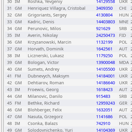
30
IM
Roshka, Yevgeniy
14129558
UKR
31
GM
Henriquez Villagra, Cristobal
3409350
CHI
32
GM
Grigoriants, Sergey
4130804
HUN
33
GM
Kadric, Denis
14403803
MNE
34
GM
Perunovic, Milos
921629
SRB
35
IM
Averin, Nikolay
24250473
FID
36
GM
Krzyzanowski, Marcin
1132199
POL
37
GM
Horvath, Dominik
1642561
AUT
38
IM
Licznerski, Lukasz
1179250
POL
39
GM
Bologan, Victor
13900048
MDA
40
GM
Sumets, Andrey
14105500
UKR
41
FM
Dubnevych, Maksym
14184001
UKR
42
GM
Dehtiarov, Roman
14186640
UKR
43
IM
Froewis, Georg
1618423
AUT
44
GM
Milanovic, Danilo
915483
SRB
45
FM
Bethke, Richard
12959243
GER
46
GM
Blohberger, Felix
1632051
AUT
47
GM
Nasuta, Grzegorz
1141686
POL
48
IM
Csonka, Balazs
742910
HUN
49
GM
Solodovnichenko, Yuri
14104369
UKR