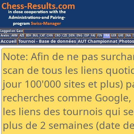
Logged on: Gast
Arabic
ARM
AZE
BIH
BUL
CAT
CHN
CRO
CZE
DEN
ENG
ESP
FAI
FIN
FRA
GER
GRE
INA
I
Accueil
Tournoi - Base de données
AUT Championnat
Photos
Note: Afin de ne pas surchar
scan de tous les liens quo
jour 100'000 sites et plus) 
recherches comme Google, Y
les liens des tournois qui se
plus de 2 semaines (date de