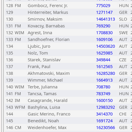
128
FM
Gombocz, Ferenc Jr.
775029
HUN
129
Hinterreiter, Markus
1271147
GER
130
Smirnov, Maksim
14641313
SLO
131
FM
Kovacsy, Barnabas
769290
HUN
132
WIM
Agrest, Inna
1708830
SWE
133
FM
Sandhoefner, Florian
1609106
AUT
134
Ljubic, Juro
14503620
AUT
135
Nolz, Tom
1625985
AUT
136
Starek, Stanislav
349844
CZE
137
Frank, Paul
1612565
AUT
138
Akhmatovski, Maxim
16285280
GER
139
Wimmer, Michael
1664913
AUT
140
WIM
Terbe, Julianna
708780
HUN
141
FM
Tancsa, Tamas
783749
HUN
142
IM
Casagrande, Harald
1600150
AUT
143
WFM
Bashylina, Luisa
12983292
GER
144
Gasic Merino, Franco
3414370
CHI
145
Benedikt, Noah
1691724
AUT
146
CM
Weidenhoefer, Max
16230566
GER