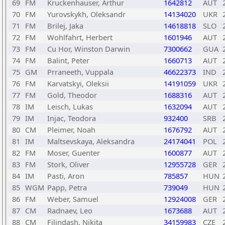
69
FM
Kruckenhauser, Arthur
1642812
AUT
70
FM
Yurovskykh, Oleksandr
14134020
UKR
71
FM
Brilej, Jaka
14618818
SLO
72
FM
Wohlfahrt, Herbert
1601946
AUT
73
FM
Cu Hor, Winston Darwin
7300662
GUA
74
FM
Balint, Peter
1660713
AUT
75
GM
Prraneeth, Vuppala
46622373
IND
76
FM
Karvatskyi, Oleksii
14191059
UKR
77
FM
Gold, Theodor
1688316
AUT
78
IM
Leisch, Lukas
1632094
AUT
79
IM
Injac, Teodora
932400
SRB
80
CM
Pleimer, Noah
1676792
AUT
81
IM
Maltsevskaya, Aleksandra
24174041
POL
82
FM
Moser, Guenter
1600877
AUT
83
FM
Stork, Oliver
12955728
GER
84
IM
Pasti, Aron
785857
HUN
85
WGM
Papp, Petra
739049
HUN
86
FM
Weber, Samuel
12924008
GER
87
CM
Radnaev, Leo
1673688
AUT
88
CM
Filindash, Nikita
34159983
CZE