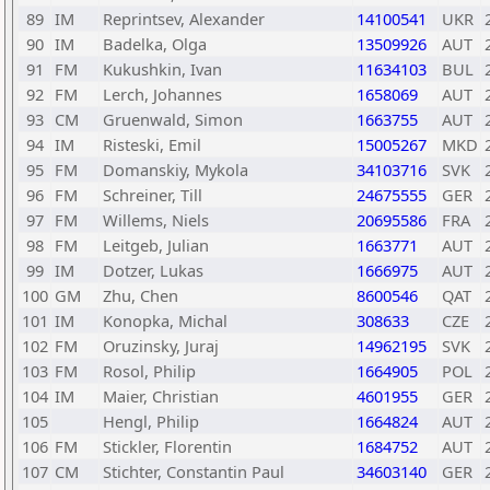
89
IM
Reprintsev, Alexander
14100541
UKR
90
IM
Badelka, Olga
13509926
AUT
91
FM
Kukushkin, Ivan
11634103
BUL
92
FM
Lerch, Johannes
1658069
AUT
93
CM
Gruenwald, Simon
1663755
AUT
94
IM
Risteski, Emil
15005267
MKD
95
FM
Domanskiy, Mykola
34103716
SVK
96
FM
Schreiner, Till
24675555
GER
97
FM
Willems, Niels
20695586
FRA
98
FM
Leitgeb, Julian
1663771
AUT
99
IM
Dotzer, Lukas
1666975
AUT
100
GM
Zhu, Chen
8600546
QAT
101
IM
Konopka, Michal
308633
CZE
102
FM
Oruzinsky, Juraj
14962195
SVK
103
FM
Rosol, Philip
1664905
POL
104
IM
Maier, Christian
4601955
GER
105
Hengl, Philip
1664824
AUT
106
FM
Stickler, Florentin
1684752
AUT
107
CM
Stichter, Constantin Paul
34603140
GER