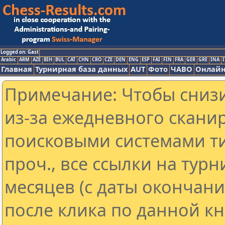
Logged on: Gast
Arabic
ARM
AZE
BIH
BUL
CAT
CHN
CRO
CZE
DEN
ENG
ESP
FAI
FIN
FRA
GER
GRE
INA
I
Главная
Турнирная база данных
AUT
Фото
ЧАВО
Онлайн
Примечание: Чтобы снизи
из-за ежедневного скани
поисковыми системами ти
проч., все ссылки на тур
месяцев (с даты окончан
после клика по данной кн