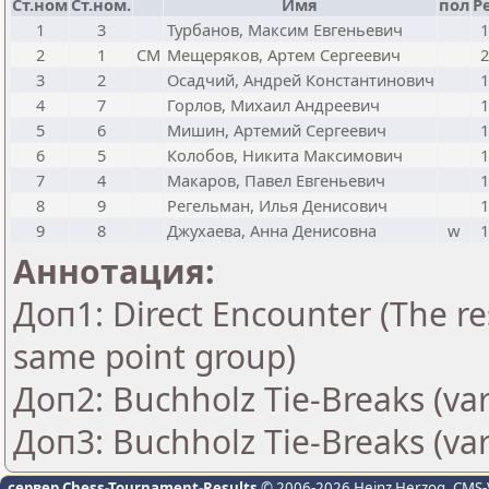
Ст.ном
Ст.ном.
Имя
пол
Р
1
3
Турбанов, Максим Евгеньевич
1
2
1
CM
Мещеряков, Артем Сергеевич
2
3
2
Осадчий, Андрей Константинович
1
4
7
Горлов, Михаил Андреевич
1
5
6
Мишин, Артемий Сергеевич
1
6
5
Колобов, Никита Максимович
1
7
4
Макаров, Павел Евгеньевич
1
8
9
Регельман, Илья Денисович
1
9
8
Джухаева, Анна Денисовна
w
1
Аннотация:
Доп1: Direct Encounter (The res
same point group)
Доп2: Buchholz Tie-Breaks (var
Доп3: Buchholz Tie-Breaks (var
сервер Chess-Tournament-Results
© 2006-2026 Heinz Herzog
, CMS-