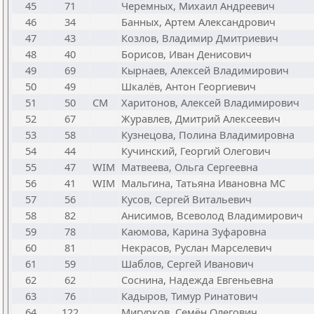
45
71
Черемных, Михаил Андреевич
46
34
Банных, Артем Александрович
47
43
Козлов, Владимир Дмитриевич
48
40
Борисов, Иван Денисович
49
69
Кырнаев, Алексей Владимирович
50
49
Шкалёв, Антон Георгиевич
51
50
CM
Харитонов, Алексей Владимирович
52
67
Журавлев, Дмитрий Алексеевич
53
58
Кузнецова, Полина Владимировна
54
44
Кучинский, Георгий Олегович
55
47
WIM
Матвеева, Ольга Сергеевна
56
41
WIM
Мальгина, Татьяна Ивановна МС
57
56
Кусов, Сергей Витальевич
58
82
Анисимов, Всеволод Владимирович
59
78
Каюмова, Карина Зуфаровна
60
81
Некрасов, Руслан Марселевич
61
59
Шаблов, Сергей Иванович
62
62
Соснина, Надежда Евгеньевна
63
76
Кадыров, Тимур Ринатович
64
122
Мигурков, Семён Олегович