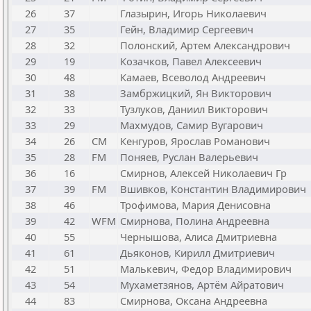
26
37
Глазырин, Игорь Николаевич
27
35
Гейн, Владимир Сергеевич
28
32
Полонский, Артем Александрович
29
19
Козачков, Павел Алексеевич
30
48
Камаев, Всеволод Андреевич
31
38
Замбржицкий, Ян Викторович
32
33
Тузлуков, Даниил Викторович
33
29
Махмудов, Самир Вугарович
34
26
CM
Кенгуров, Ярослав Романович
35
28
FM
Поняев, Руслан Валерьевич
36
16
Смирнов, Алексей Николаевич Гр
37
39
FM
Вшивков, Константин Владимирович
38
46
Трофимова, Мария Денисовна
39
42
WFM
Смирнова, Полина Андреевна
40
55
Чернышова, Алиса Дмитриевна
41
61
Дьяконов, Кирилл Дмитриевич
42
51
Малькевич, Федор Владимирович
43
54
Мухаметзянов, Артём Айратович
44
83
Смирнова, Оксана Андреевна