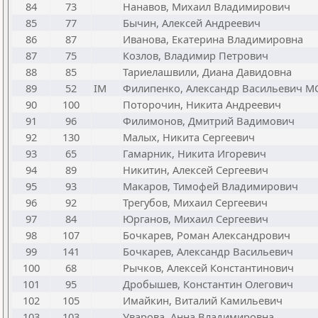
84
73
Нанавов, Михаил Владимирович
85
77
Бычин, Алексей Андреевич
86
87
Иванова, Екатерина Владимировна
87
75
Козлов, Владимир Петрович
88
85
Тариелашвили, Диана Давидовна
89
52
IM
Филипенко, Александр Васильевич М
90
100
Поторочин, Никита Андреевич
91
96
Филимонов, Дмитрий Вадимович
92
130
Малых, Никита Сергеевич
93
65
Гамарник, Никита Игоревич
94
89
Никитин, Алексей Сергеевич
95
93
Макаров, Тимофей Владимирович
96
92
Трегубов, Михаил Сергеевич
97
84
Юрганов, Михаил Сергеевич
98
107
Бочкарев, Роман Александрович
99
141
Бочкарев, Александр Васильевич
100
68
Рычков, Алексей Константинович
101
95
Дробышев, Константин Олегович
102
105
Имайкин, Виталий Камильевич
103
103
Уварова, Анна Владимировна