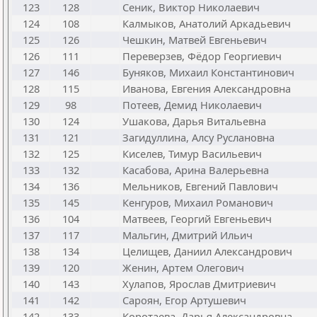
123
128
Сеник, Виктор Николаевич
124
108
Калмыков, Анатолий Аркадьевич
125
126
Чешкин, Матвей Евгеньевич
126
111
Переверзев, Фёдор Георгиевич
127
146
Буняков, Михаил Константинович
128
115
Иванова, Евгения Александровна
129
98
Потеев, Демид Николаевич
130
124
Ушакова, Дарья Витальевна
131
121
Загидуллина, Алсу Руслановна
132
125
Киселев, Тимур Васильевич
133
132
Касабова, Арина Валерьевна
134
136
Мельников, Евгений Павлович
135
145
Кенгуров, Михаил Романович
136
104
Матвеев, Георгий Евгеньевич
137
117
Мальгин, Дмитрий Ильич
138
134
Целищев, Даниил Александрович
139
120
Женин, Артем Олегович
140
143
Хулапов, Ярослав Дмитриевич
141
142
Сароян, Егор Артушевич
142
133
Коротаева, Дарья Александровна