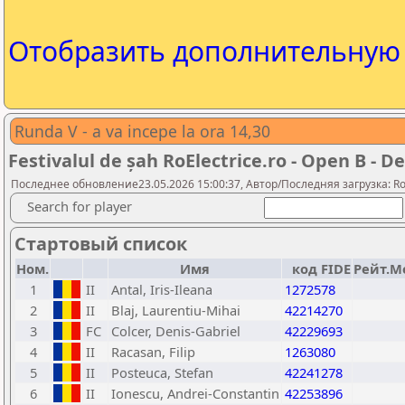
Отобразить дополнительну
Runda V - a va incepe la ora 14,30
Festivalul de șah RoElectrice.ro - Open B - De
Последнее обновление23.05.2026 15:00:37, Автор/Последняя загрузка: Rom
Search for player
Стартовый список
Ном.
Имя
код FIDE
Рейт.М
1
II
Antal, Iris-Ileana
1272578
2
II
Blaj, Laurentiu-Mihai
42214270
3
FC
Colcer, Denis-Gabriel
42229693
4
II
Racasan, Filip
1263080
5
II
Posteuca, Stefan
42241278
6
II
Ionescu, Andrei-Constantin
42253896