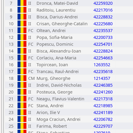
7
II
Dronca, Matei-David
42259320
8
II
Raditoiu, Laurentiu
42217016
9
II
Bisca, Darius-Andrei
42228832
10
II
Crisan, Gheorghe-Catalin
42225680
11
FC
Oltean, Andrei
42235537
12
II
Popa, Sofia-Maria
42200733
13
FC
Popescu, Dominic
42254701
14
II
Bisca, Alexandru-Ioan
42228824
15
FC
Corlaciu, Ana-Maria
42254663
16
II
Topircean, Ioan
1263552
17
FC
Trancau, Raul-Andrei
42235618
18
CM
Murg, Gheorghe
1214357
19
II
Indrei, David-Nicholas
42246385
20
II
Posteuca, George
42241260
21
FC
Neagu, Flavius-Valentin
42217318
22
FC
Stana, Andrei
42218985
23
II
Arion, Ilie V
42241189
24
II
Moga Craciun, Andrei
42206782
25
II
Farima, Robert
42229707
26
FC
Stana, Sebastian
1297619