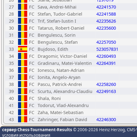
27
FC
Sava, Andrei-Mihai
42241570
28
FC
Stefan, Tudor-Gabriel
42241588
29
FC
Trif, Stefan-Iustin I
42235626
30
FC
Tatarus, Robert-Daniel
42235600
31
FC
Bengulescu, Sorin
32
FC
Bengulescu, Stefan
42257050
33
FC
Bujdoso, Edith
523057831
34
FC
Dragomir, Victor-Daniel
42260493
35
FC
Gradinaru, Matei-Valentin
42264391
36
FC
Ionescu, Natan-Adrian
37
FC
Ionita, Angelo-Aryan
38
FC
Pascu, Patrick-Andrei
42258260
39
FC
Scurtu, Alexandru-Claudiu
42249163
40
FC
Shala, Roni
41
FC
Todorut, Vlad-Alexandru
42
FC
Zaha, Matei-Sebastian
43
FC
Zahringer, Fabian David
42246300
сервер Chess-Tournament-Results
© 2006-2026 Heinz Herzog
, CMS-
условия использования