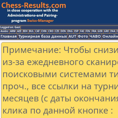
Logged on: Gast
Arabic
ARM
AZE
BIH
BUL
CAT
CHN
CRO
CZE
DEN
ENG
ESP
FAI
FIN
FRA
GER
GRE
INA
I
Главная
Турнирная база данных
AUT
Фото
ЧАВО
Онлайн
Примечание: Чтобы снизит
из-за ежедневного сканир
поисковыми системами ти
проч., все ссылки на тур
месяцев (с даты окончани
клика по данной кнопке :