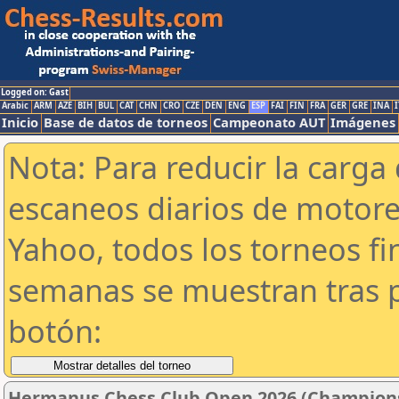
Logged on: Gast
Arabic
ARM
AZE
BIH
BUL
CAT
CHN
CRO
CZE
DEN
ENG
ESP
FAI
FIN
FRA
GER
GRE
INA
I
Inicio
Base de datos de torneos
Campeonato AUT
Imágenes
Nota: Para reducir la carga 
escaneos diarios de motor
Yahoo, todos los torneos f
semanas se muestran tras p
botón:
Hermanus Chess Club Open 2026 (Champion