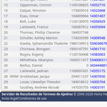
15
Opperman, Connor
1100106825
14352710
16
Dalpat, Winston
173005916
14322668
17
Esau, Omar
164009064
14301407
18
Bell, Luke
1120130970
14356929
19
Lielieveld, Franco
106087912
14355094
20
Thomas, Phillip Clareme
184037748
21
Schuller, Ashley Marlon
170033599
14309548
22
Siwela, Sphamandla Thalente
1980139913
534036679
23
Chichava, Bongani
1950147791
14361710
24
Rogov, Evgenij
1120150408
14383063
25
Mthethwa, Nkanyiso
1040311477
534006311
26
Beifus, Daniel
0
343444881
27
Lielieveld, Jadrian
1100097431
14355175
28
WRM
Grobbelaar, Jacqui
294011237
14307650
29
Louw, Llewellyn Theodor
184018612
14305704
30
Southey, Andrew Mcnab
147035755
14303191
Servidor de Resultados de Torneos de Ajedrez
© 2006-2026 Heinz H
Aviso legal/Condiciones de uso