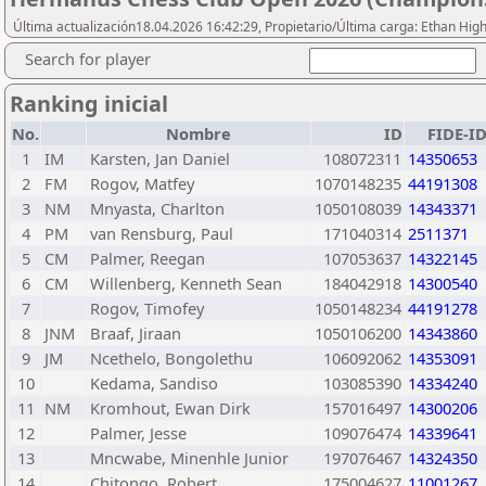
Última actualización18.04.2026 16:42:29, Propietario/Última carga: Ethan Hi
Search for player
Ranking inicial
No.
Nombre
ID
FIDE-I
1
IM
Karsten, Jan Daniel
108072311
14350653
2
FM
Rogov, Matfey
1070148235
44191308
3
NM
Mnyasta, Charlton
1050108039
14343371
4
PM
van Rensburg, Paul
171040314
2511371
5
CM
Palmer, Reegan
107053637
14322145
6
CM
Willenberg, Kenneth Sean
184042918
14300540
7
Rogov, Timofey
1050148234
44191278
8
JNM
Braaf, Jiraan
1050106200
14343860
9
JM
Ncethelo, Bongolethu
106092062
14353091
10
Kedama, Sandiso
103085390
14334240
11
NM
Kromhout, Ewan Dirk
157016497
14300206
12
Palmer, Jesse
109076474
14339641
13
Mncwabe, Minenhle Junior
197076467
14324350
14
Chitongo, Robert
175004627
11001267