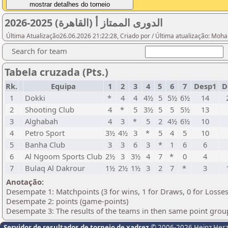
الدورى الممتاز أ (القاهرة) 2025-2026
Última Atualização26.06.2026 21:22:28, Criado por / Última atualização: Mo
Search for team
Tabela cruzada (Pts.)
Rk.
Equipa
1
2
3
4
5
6
7
Desp1
D
1
Dokki
*
4
4
4½
5
5½
6½
14
2
Shooting Club
4
*
5
3½
5
5
5½
13
3
Alghabah
4
3
*
5
2
4½
6½
10
4
Petro Sport
3½
4½
3
*
5
4
5
10
5
Banha Club
3
3
6
3
*
1
6
6
6
Al Ngoom Sports Club
2½
3
3½
4
7
*
0
4
7
Bulaq Al Dakrour
1½
2½
1½
3
2
7
*
3
Anotação:
Desempate 1: Matchpoints (3 for wins, 1 for Draws, 0 for Losses
Desempate 2: points (game-points)
Desempate 3: The results of the teams in then same point grou
Servidor de resultados de torneio de xadrez
© 2006-2026 Heinz Her