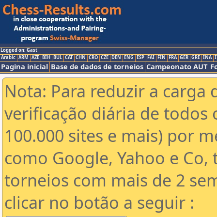
Logged on: Gast
Arabic
ARM
AZE
BIH
BUL
CAT
CHN
CRO
CZE
DEN
ENG
ESP
FAI
FIN
FRA
GER
GRE
INA
I
Pagina inicial
Base de dados de torneios
Campeonato AUT
F
Nota: Para reduzir a carga 
verificação diária de todos 
100.000 sites e mais) por 
como Google, Yahoo e Co, t
torneios com mais de 2 se
clicar no botão a seguir :