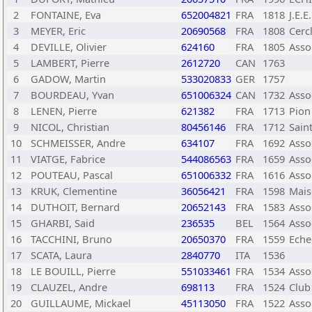
2
FONTAINE, Eva
652004821
FRA
1818
J.E.E
3
MEYER, Eric
20690568
FRA
1808
Cerc
4
DEVILLE, Olivier
624160
FRA
1805
Asso
5
LAMBERT, Pierre
2612720
CAN
1763
6
GADOW, Martin
533020833
GER
1757
7
BOURDEAU, Yvan
651006324
CAN
1732
Asso
8
LENEN, Pierre
621382
FRA
1713
Pion
9
NICOL, Christian
80456146
FRA
1712
Sain
10
SCHMEISSER, Andre
634107
FRA
1692
Asso
11
VIATGE, Fabrice
544086563
FRA
1659
Asso
12
POUTEAU, Pascal
651006332
FRA
1616
Asso
13
KRUK, Clementine
36056421
FRA
1598
Mais
14
DUTHOIT, Bernard
20652143
FRA
1583
Asso
15
GHARBI, Said
236535
BEL
1564
Asso
16
TACCHINI, Bruno
20650370
FRA
1559
Eche
17
SCATA, Laura
2840770
ITA
1536
18
LE BOUILL, Pierre
551033461
FRA
1534
Asso
19
CLAUZEL, Andre
698113
FRA
1524
Club
20
GUILLAUME, Mickael
45113050
FRA
1522
Asso