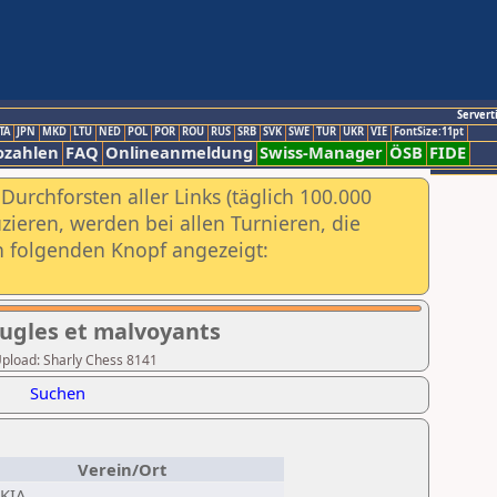
Servert
TA
JPN
MKD
LTU
NED
POL
POR
ROU
RUS
SRB
SVK
SWE
TUR
UKR
VIE
FontSize:11pt
ozahlen
FAQ
Onlineanmeldung
Swiss-Manager
ÖSB
FIDE
urchforsten aller Links (täglich 100.000
ieren, werden bei allen Turnieren, die
ch folgenden Knopf angezeigt:
eugles et malvoyants
 Upload: Sharly Chess 8141
Suchen
Verein/Ort
KIA