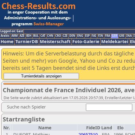
Logged on: Gast
Arabic
ARM
AZE
BIH
BUL
CAT
CHN
CRO
CZE
DEN
ENG
ESP
FAI
FIN
FRA
GER
GRE
INA
I
Home
TurnierDB
Meisterschaft
Foto-Galerie
Meldekartei
El
Hinweis: Um die Serverbelastung durch das tägliche D
Seiten und mehr) von Google, Yahoo und Co zu reduz
bereits seit 5 Tagen beendet sind die Links erst dur
Championnat de France Individuel 2026, av
Die Seite wurde zuletzt aktualisiert am 17.05.2026 20:57:39, Ersteller/Letzter
Suche nach Spieler
Startrangliste
Nr.
Name
FideID
Land
Elo
1
DUFORT, Mathieu
20657510
FRA
1996
ECHI