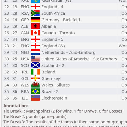
21
26
KAZ
Kazakhstan (W)
Wom
22
18
ENG
England - 4
Op
23
28
RSA
South Africa
Op
24
14
GER
Germany - Bielefeld
Op
25
29
ALB
Albania
Op
26
27
CAN
Canada - Toronto
Op
27
34
ENG
England - 5
Op
28
21
ENG
England (W)
Wom
29
24
NED
Netherlands - Zuid-Limburg
Op
30
25
USA
United States of Amerixa - Six Brothers
Op
31
30
SCO
Scotland - 2
Op
32
32
IRL
Ireland
Op
33
31
GCI
Guernsey
Op
34
33
WLS
Wales - Silures
Op
35
36
BRA
Brazil - 2
Op
36
35
LIE
Liechtenstein
Op
Annotation:
Tie Break1: Matchpoints (2 for wins, 1 for Draws, 0 for Losses)
Tie Break2: points (game-points)
Tie Break3: The results of the teams in then same point group 