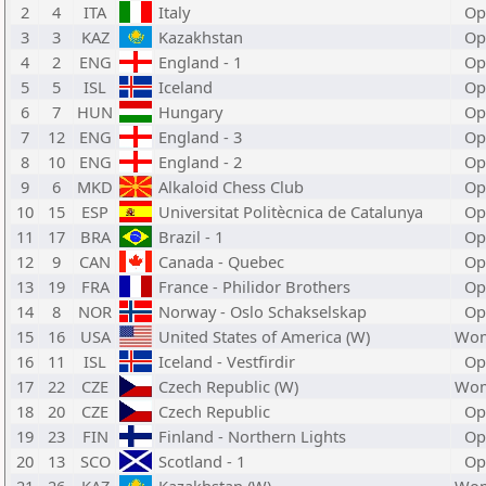
2
4
ITA
Italy
Op
3
3
KAZ
Kazakhstan
Op
4
2
ENG
England - 1
Op
5
5
ISL
Iceland
Op
6
7
HUN
Hungary
Op
7
12
ENG
England - 3
Op
8
10
ENG
England - 2
Op
9
6
MKD
Alkaloid Chess Club
Op
10
15
ESP
Universitat Politècnica de Catalunya
Op
11
17
BRA
Brazil - 1
Op
12
9
CAN
Canada - Quebec
Op
13
19
FRA
France - Philidor Brothers
Op
14
8
NOR
Norway - Oslo Schakselskap
Op
15
16
USA
United States of America (W)
Wom
16
11
ISL
Iceland - Vestfirdir
Op
17
22
CZE
Czech Republic (W)
Wom
18
20
CZE
Czech Republic
Op
19
23
FIN
Finland - Northern Lights
Op
20
13
SCO
Scotland - 1
Op