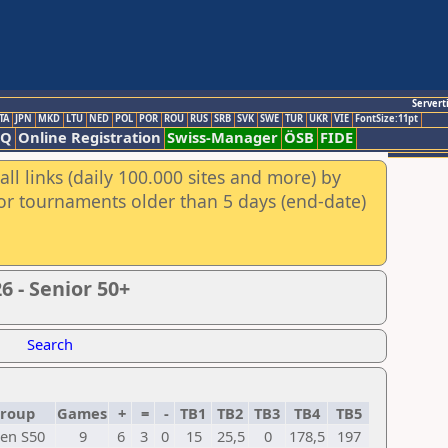
Servert
TA
JPN
MKD
LTU
NED
POL
POR
ROU
RUS
SRB
SVK
SWE
TUR
UKR
VIE
FontSize:11pt
AQ
Online Registration
Swiss-Manager
ÖSB
FIDE
ll links (daily 100.000 sites and more) by
for tournaments older than 5 days (end-date)
 - Senior 50+
Search
roup
Games
+
=
-
TB1
TB2
TB3
TB4
TB5
en S50
9
6
3
0
15
25,5
0
178,5
197