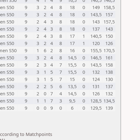
en S50
9
4
1
4
9
16,5
0
140,5
146,5
en S50
9
3
2
4
8
18
0
149
158,5
en S50
9
3
2
4
8
18
0
143,5
157
en S50
9
2
4
3
8
18
0
143
157,5
en S50
9
2
4
3
8
18
0
137
143
en S50
9
2
4
3
8
17
1
140,5
150
en S50
9
3
2
4
8
17
1
120
126
en S50
9
1
6
2
8
16
0
155,5
170,5
en S50
9
3
2
4
8
14,5
0
146,5
161
en S50
9
2
3
4
7
15,5
0
143,5
158
en S50
9
3
1
5
7
15,5
0
132
138
en S50
9
3
1
5
7
15
0
124
130
en S50
9
2
2
5
6
13,5
0
131
137
en S50
9
2
0
7
4
14,5
0
126
132
en S50
9
1
1
7
3
9,5
0
128,5
134,5
en S50
9
0
0
9
0
6
0
129,5
139
according to Matchpoints