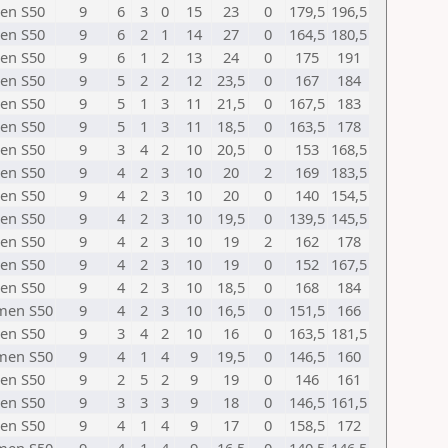
en S50
9
6
3
0
15
23
0
179,5
196,5
en S50
9
6
2
1
14
27
0
164,5
180,5
en S50
9
6
1
2
13
24
0
175
191
en S50
9
5
2
2
12
23,5
0
167
184
en S50
9
5
1
3
11
21,5
0
167,5
183
en S50
9
5
1
3
11
18,5
0
163,5
178
en S50
9
3
4
2
10
20,5
0
153
168,5
en S50
9
4
2
3
10
20
2
169
183,5
en S50
9
4
2
3
10
20
0
140
154,5
en S50
9
4
2
3
10
19,5
0
139,5
145,5
en S50
9
4
2
3
10
19
2
162
178
en S50
9
4
2
3
10
19
0
152
167,5
en S50
9
4
2
3
10
18,5
0
168
184
en S50
9
4
2
3
10
16,5
0
151,5
166
en S50
9
3
4
2
10
16
0
163,5
181,5
en S50
9
4
1
4
9
19,5
0
146,5
160
en S50
9
2
5
2
9
19
0
146
161
en S50
9
3
3
3
9
18
0
146,5
161,5
en S50
9
4
1
4
9
17
0
158,5
172