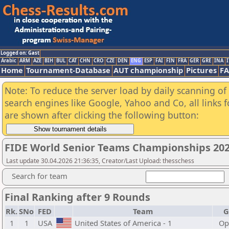
Logged on: Gast
Arabic
ARM
AZE
BIH
BUL
CAT
CHN
CRO
CZE
DEN
ENG
ESP
FAI
FIN
FRA
GER
GRE
INA
I
Home
Tournament-Database
AUT championship
Pictures
F
Note: To reduce the server load by daily scanning of a
search engines like Google, Yahoo and Co, all links 
are shown after clicking the following button:
FIDE World Senior Teams Championships 2026
Last update 30.04.2026 21:36:35, Creator/Last Upload: thesschess
Search for team
Final Ranking after 9 Rounds
Rk.
SNo
FED
Team
G
1
1
USA
United States of America - 1
Op