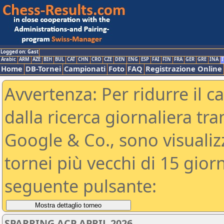
Logged on: Gast
Arabic
ARM
AZE
BIH
BUL
CAT
CHN
CRO
CZE
DEN
ENG
ESP
FAI
FIN
FRA
GER
GRE
INA
I
Home
DB-Tornei
Campionati
Foto
FAQ
Registrazione Online
Avvertenza: Per ridurre il c
dalla ricerca giornaliera tra
Google & Co., sono visualizzab
tornei più vecchi di 15 gio
seguente pulsante:
SPARRING ACP APRIL 2026