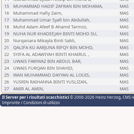
15
MUHAMMAD HADIF ZAFRAN BIN MOHAMA,
MAS
16
Muhammad Hafiy Zaim,
MAS
17
Muhammad Umar Syafi bin Abdullah,
MAS
18
Muhd Adam Afeef B Ahamd Tarmizi,
MAS
19
NUHA NUR KHADEEJAH BINTI MOHD SU,
MAS
20
Nurqaisara Mikayla Binti Sabli,
MAS
21
QALIFA KU AARJUNA RIFQY BIN MOHD,
MAS
22
SYIFA AL ADAWIYAH BINTI KHAIRUL ,
MAS
23
UWAIS FAWWAZ BIN ABDUL BAR,
MAS
24
UWAIS FURQAN BIN SHAHID,
MAS
25
WAN MUHAMMAD DAYYAN AL LOUIS,
MAS
26
YUSRIN RAIHANNA BINTI YUSLIZAN,
MAS
27
AMIR AL AMIN,
MAS
Il Server per i risultati scacchistici
© 2006-2026 Heinz Herzog
, CMS-
Impronte / Condizioni di utilizzo