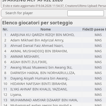
Il sito e stato aggiornato il19.04.2026 11:54:37, Creatore/Ultimo Upload: Pers
Search for player
Elenco giocatori per sorteggio
Nr.
Nome
FideID
paese
1
AARJUNA KU QARIZH RIZQY BIN MOHD,
MAS
2
Adam Mikhael Bin Adyrizal Amry,
MAS
3
Ahmad Danial Faiz Ahmad Nazri,
MAS
4
AKMAL MUSHADDIQ BIN IBRAHIM,
MAS
5
AMMAR MISHARY,
MAS
6
ASIAH BINTI ZULFIKRI,
MAS
7
Awang Muaz Muawwiz bin Awang Ikz,
MAS
8
DARWISH HAIKAL BIN NORHAIRULLIZA,
MAS
9
Dayang Aisyah Humaira bin Awang ,
MAS
10
HIDAYAH NAFISAH BINTI IBRAHIM,
MAS
11
ILYAS AHNAF BIN KHALIL YAZDANI,
MAS
12
Liyana,
MAS
13
MUHAMMAD AMSYAR DZAARIF BIN HAYA,
MAS
14
Muhammad aydan reezqi bin mohd a,
MAS