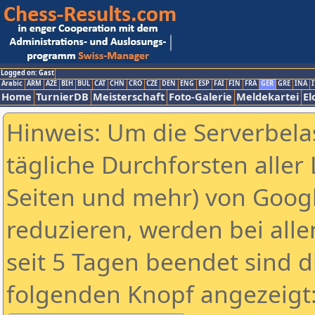
Logged on: Gast
Arabic
ARM
AZE
BIH
BUL
CAT
CHN
CRO
CZE
DEN
ENG
ESP
FAI
FIN
FRA
GER
GRE
INA
I
Home
TurnierDB
Meisterschaft
Foto-Galerie
Meldekartei
El
Hinweis: Um die Serverbela
tägliche Durchforsten aller 
Seiten und mehr) von Goog
reduzieren, werden bei alle
seit 5 Tagen beendet sind d
folgenden Knopf angezeigt