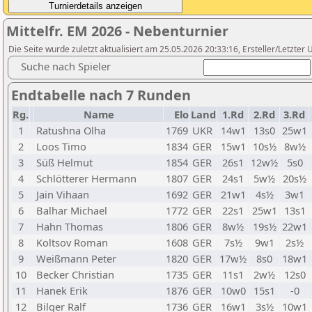
Mittelfr. EM 2026 - Nebenturnier
Die Seite wurde zuletzt aktualisiert am 25.05.2026 20:33:16, Ersteller/Letzte
Suche nach Spieler
Endtabelle nach 7 Runden
Rg.
Name
Elo
Land
1.Rd
2.Rd
3.Rd
1
Ratushna Olha
1769
UKR
14w1
13s0
25w1
2
Loos Timo
1834
GER
15w1
10s½
8w½
3
Süß Helmut
1854
GER
26s1
12w½
5s0
4
Schlötterer Hermann
1807
GER
24s1
5w½
20s½
5
Jain Vihaan
1692
GER
21w1
4s½
3w1
6
Balhar Michael
1772
GER
22s1
25w1
13s1
7
Hahn Thomas
1806
GER
8w½
19s½
22w1
8
Koltsov Roman
1608
GER
7s½
9w1
2s½
9
Weißmann Peter
1820
GER
17w½
8s0
18w1
10
Becker Christian
1735
GER
11s1
2w½
12s0
11
Hanek Erik
1876
GER
10w0
15s1
-0
12
Bilger Ralf
1736
GER
16w1
3s½
10w1