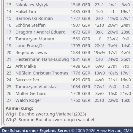
13
Nikolaiev Mykyta
1546
GER
23s1
1w1
6w0
14
Haßel Tim
1435
GER
1s0
-1
19w1
15
Barnowski Roman
1727
GER
2s0
11w0
27w1
16
Schöne Steffen
1907
GER
12s0
26w1
24s1
17
Dragomir Andrei Eduard
1673
GER
9s½
20w0
23s0
18
Tamrazyan Mariam
1569
GER
-0
23w½
9s0
19
Lang Franz,Dr.
1795
GER
20s½
7w½
14s0
20
Regelous Lewis
1584
GER
19w½
17s1
4w½
21
Hestermann Hans-Ludwig
1831
GER
5s0
24w0
26s1
22
Arlt Maike
1488
GER
6w0
27s1
7s0
23
Nüßlein Christian Thomas
1776
GER
13w0
18s½
17w1
24
Sarcevic Ivo
1629
GER
4w0
21s1
16w0
25
Tamrazyan Vladislav
1034
GER
27w1
6s0
1s0
26
Müller Gerhard
1728
GER
3w0
16s0
21w0
27
Walch Roger
1760
GER
25s0
22w0
15s0
Anmerkung:
Wtg1: Buchholzwertung Variabel (2023)
Wtg2: Summe Buchholzwertungen variabel
Der Schachturnier-Ergebnis-Server
© 2006-2026 Heinz Herzog
, CMS