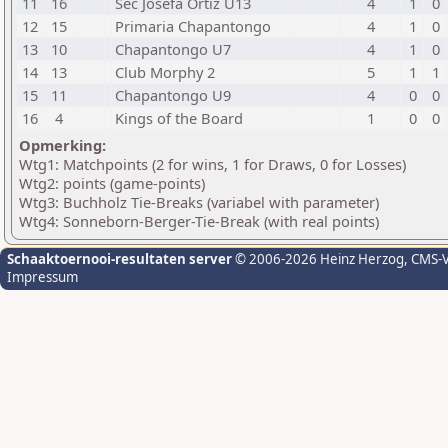
11
16
Sec Josefa Ortiz U13
4
1
0
12
15
Primaria Chapantongo
4
1
0
13
10
Chapantongo U7
4
1
0
14
13
Club Morphy 2
5
1
1
15
11
Chapantongo U9
4
0
0
16
4
Kings of the Board
1
0
0
Opmerking:
Wtg1: Matchpoints (2 for wins, 1 for Draws, 0 for Losses)
Wtg2: points (game-points)
Wtg3: Buchholz Tie-Breaks (variabel with parameter)
Wtg4: Sonneborn-Berger-Tie-Break (with real points)
Schaaktoernooi-resultaten server
© 2006-2026 Heinz Herzog
, CMS-
Impressum