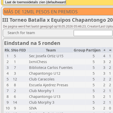
MÁS DE 12MIL PESOS EN PREMIOS
III Torneo Batalla x Equipos Chapantongo 202
De pagina werd het laatst gewijzigd op18.05.2026 05:46:23, Creator/Last Uplo
Search for team
Eindstand na 5 ronden
Rk.
SNo
FED
Team
Group
Partijen
+
=
1
5
Sec Josefa Ortiz U15
5
4
1
2
1
IxmiChess
5
3
2
3
7
Biblioteca Carlos Fuentes
5
3
2
4
3
Chapantongo U12
5
3
1
5
12
Club Caracoles
5
2
2
6
8
Escuela Ajedrez Presas
5
2
2
7
2
Club Morphy 1
5
2
1
8
6
Chapantongo U13
5
2
1
9
14
Club Morphy 3
5
2
1
10
9
SIVA
5
2
0