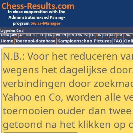
Logged on: Gast
Arabic
ARM
AZE
BIH
BUL
CAT
CHN
CRO
CZE
DEN
ENG
ESP
FAI
FIN
FRA
GER
GRE
INA
I
Home
Toernooi-database
Kampioenschap
Pictures
FAQ
Onli
N.B.: Voor het reduceren va
wegens het dagelijkse door
verbindingen door zoekmac
Yahoo en Co, worden alle v
toernooien ouder dan twee
getoond na het klikken op 