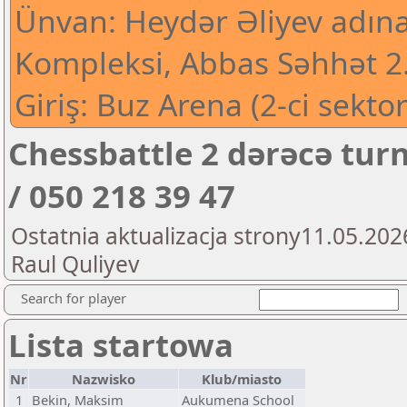
Ünvan: Heydər Əliyev adın
Kompleksi, Abbas Səhhət 2
Giriş: Buz Arena (2-ci sektor
Chessbattle 2 dərəcə turn
/ 050 218 39 47
Ostatnia aktualizacja strony11.05.202
Raul Quliyev
Search for player
Lista startowa
Nr
Nazwisko
Klub/miasto
1
Bekin, Maksim
Aukumena School