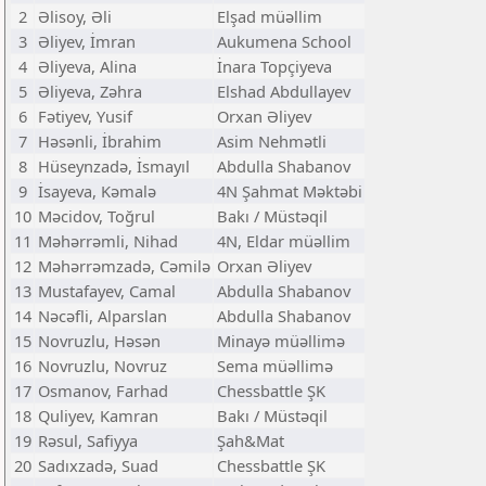
2
Əlisoy, Əli
Elşad müəllim
3
Əliyev, İmran
Aukumena School
4
Əliyeva, Alina
İnara Topçiyeva
5
Əliyeva, Zəhra
Elshad Abdullayev
6
Fətiyev, Yusif
Orxan Əliyev
7
Həsənli, İbrahim
Asim Nehmətli
8
Hüseynzadə, İsmayıl
Abdulla Shabanov
9
İsayeva, Kəmalə
4N Şahmat Məktəbi
10
Məcidov, Toğrul
Bakı / Müstəqil
11
Məhərrəmli, Nihad
4N, Eldar müəllim
12
Məhərrəmzadə, Cəmilə
Orxan Əliyev
13
Mustafayev, Camal
Abdulla Shabanov
14
Nəcəfli, Alparslan
Abdulla Shabanov
15
Novruzlu, Həsən
Minayə müəllimə
16
Novruzlu, Novruz
Sema müəllimə
17
Osmanov, Farhad
Chessbattle ŞK
18
Quliyev, Kamran
Bakı / Müstəqil
19
Rəsul, Safiyya
Şah&Mat
20
Sadıxzadə, Suad
Chessbattle ŞK