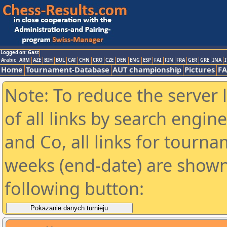
Logged on: Gast
Arabic
ARM
AZE
BIH
BUL
CAT
CHN
CRO
CZE
DEN
ENG
ESP
FAI
FIN
FRA
GER
GRE
INA
I
Home
Tournament-Database
AUT championship
Pictures
F
Note: To reduce the server 
of all links by search engin
and Co, all links for tourn
weeks (end-date) are shown 
following button: