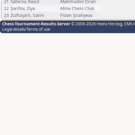
21
Səfərov, Rəsul
Mahmudov Elcan
22
Şərifov, Ziya
Alina Chess Club
23
Zulfuqarli, Səlim
Fidan Şirəliyeva
Chess-Tournament-Results-Server
© 2006-2026 Heinz Herzog
, CMS-
Legal details/Terms of use